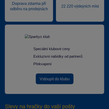
Doprava zdarma při
22 220 výdejních míst
odběru na prodejnách
Speciální klubové ceny
Exkluzivní nabídky od partnerů
Překvapení
Vstoupit do klubu
Slevy na hračky do vaší pošty