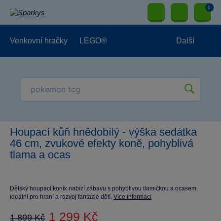
0
Venkovní hračky
LEGO®
Další
Pro kluky
Pro holky
Pro nejmenší
NOVINKY
Houpací kůň hnědobílý - výška sedátka
46 cm, zvukové efekty koně, pohyblivá
tlama a ocas
Dětský houpací koník nabízí zábavu s pohyblivou tlamičkou a ocasem,
ideální pro hraní a rozvoj fantazie dětí.
Více informací
1 299 Kč
1 899 Kč