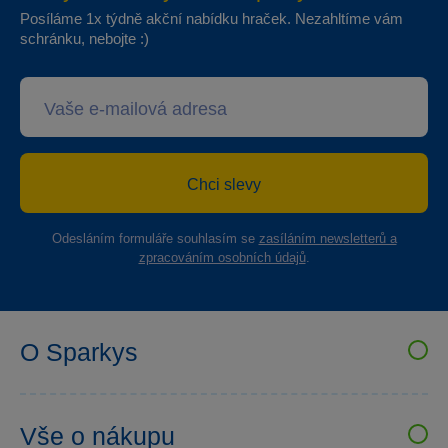
Posíláme 1x týdně akční nabídku hraček. Nezahltíme vám
schránku, nebojte :)
Chci slevy
Odesláním formuláře souhlasím se
zasíláním newsletterů a
zpracováním osobních údajů
.
O Sparkys
VELKOOBCHOD SPARKYS
Kariéra
Vše o nákupu
Sparkys klub