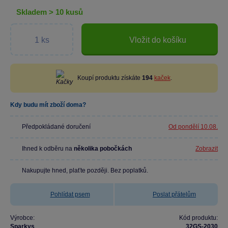
skladem > 10 kusů
Vložit do košíku
Koupí produktu získáte
194
kaček
.
Kdy budu mít zboží doma?
Předpokládané doručení
Od pondělí 10.08.
Ihned k odběru na
několika pobočkách
Zobrazit
Nakupujte hned, plaťte později. Bez poplatků.
Pohlídat psem
Poslat přátelům
Výrobce:
Kód produktu:
Sparkys
32GS-2030