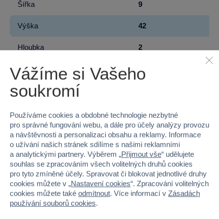
Šířka
9
Výška
42
Hloubka
2
Vážíme si Vašeho
Hmotnost v gramech
80
soukromí
Baterie produktu - vyžaduje
Ano
Baterie produktu - součást balení
Ne
Používáme cookies a obdobné technologie nezbytné
pro správné fungování webu, a dále pro účely analýzy provozu
Baterie produktu - počet
3
a návštěvnosti a personalizaci obsahu a reklamy. Informace
o užívání našich stránek sdílíme s našimi reklamními
a analytickými partnery. Výběrem „
Přijmout vše
“ udělujete
Baterie produktu - typ
AA (LR6) tužkové 1,5V
souhlas se zpracováním všech volitelných druhů cookies
pro tyto zmíněné účely. Spravovat či blokovat jednotlivé druhy
cookies můžete v „
Nastavení cookies
“. Zpracování volitelných
cookies můžete také
odmítnout
. Více informací v
Zásadách
používání souborů cookies
.
100 %