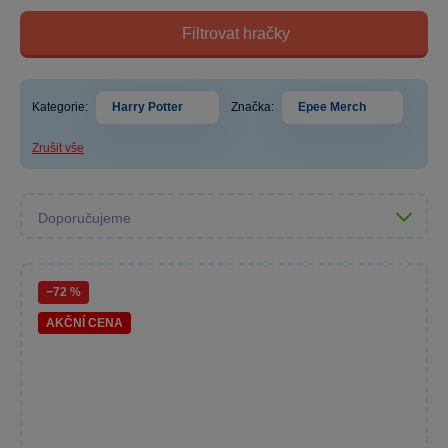
Filtrovat hračky
Kategorie:
Harry Potter
Značka:
Epee Merch
Zrušit vše
−72 %
AKČNÍ CENA