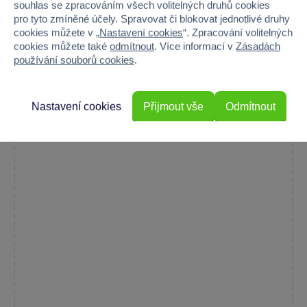
Originální gumová klíčenka s motivem Zmijozelu potěší všechny...
souhlas se zpracováním všech volitelných druhů cookies
pro tyto zmíněné účely. Spravovat či blokovat jednotlivé druhy
Skladem prodejny
cookies můžete v „
Nastavení cookies
“. Zpracování volitelných
cookies můžete také
odmítnout
. Více informací v
Zásadách
Do košíku
49 Kč
69 Kč
používání souborů cookies
.
Nastavení cookies
Přijmout vše
Odmítnout