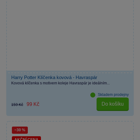
Harry Potter Klíčenka kovová - Havraspár
Kovová klíčenka s motivem koleje Havraspár je ideálním...
Skladem prodejny
Do košíku
99 Kč
159 Kč
−30 %
AKČNÍ CENA