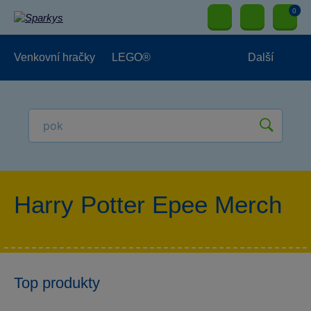
0
Venkovní hračky
LEGO®
Další
Pro kluky
Pro holky
Pro nejmenší
NOVINKY
Harry Potter Epee Merch
Top produkty