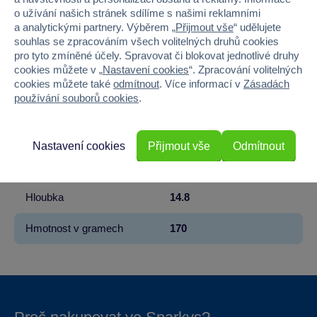
Licence
Warner Bros
o užívání našich stránek sdílíme s našimi reklamními
a analytickými partnery. Výběrem „
Přijmout vše
“ udělujete
Řada
Harry Potter
souhlas se zpracováním všech volitelných druhů cookies
pro tyto zmíněné účely. Spravovat či blokovat jednotlivé druhy
cookies můžete v „
Nastavení cookies
“. Zpracování volitelných
Věk od
3
cookies můžete také
odmítnout
. Více informací v
Zásadách
používání souborů cookies
.
Pohlaví
HOLKA, KLUK
Šířka
21
Nastavení cookies
Přijmout vše
Odmítnout
Výška
1.2
Hloubka
14.8
Hmotnost v gramech
170