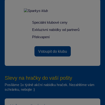
Speciální klubové ceny
Exkluzivní nabídky od partnerů
Překvapení
Vstoupit do klubu
Slevy na hračky do vaší pošty
Posíláme 1x týdně akční nabídku hraček. Nezahltíme vám
schránku, nebojte :)