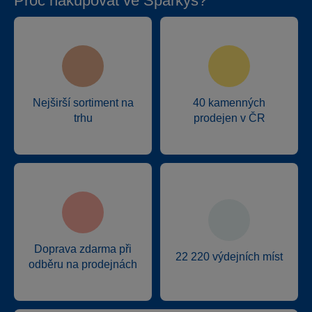
Proč nakupovat ve Sparkys?
Nejširší sortiment na
40 kamenných
trhu
prodejen v ČR
Doprava zdarma při
22 220 výdejních míst
odběru na prodejnách