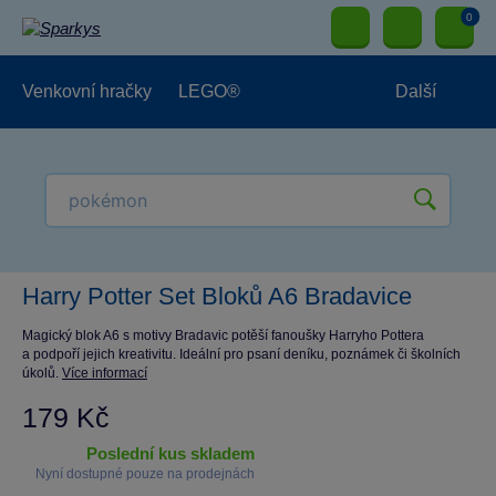
0
Venkovní hračky
LEGO®
Další
Pro kluky
Pro holky
Pro nejmenší
NOVINKY
Harry Potter Set Bloků A6 Bradavice
Magický blok A6 s motivy Bradavic potěší fanoušky Harryho Pottera
a podpoří jejich kreativitu. Ideální pro psaní deníku, poznámek či školních
úkolů.
Více informací
179 Kč
poslední kus skladem
Nyní dostupné pouze na prodejnách