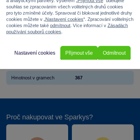
a analytickými partnery. Výběrem „
Přijmout vše
“ udělujete
souhlas se zpracováním všech volitelných druhů cookies
Věk od
3
pro tyto zmíněné účely. Spravovat či blokovat jednotlivé druhy
cookies můžete v „
Nastavení cookies
“. Zpracování volitelných
Pohlaví
HOLKA, KLUK
cookies můžete také
odmítnout
. Více informací v
Zásadách
používání souborů cookies
.
Šířka
6.6
Výška
24.2
Nastavení cookies
Přijmout vše
Odmítnout
Hloubka
6.6
Hmotnost v gramech
367
Proč nakupovat ve Sparkys?