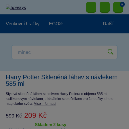
0
Venkovní hračky
LEGO®
Další
Pro kluky
Pro holky
Pro nejmenší
NOVINKY
Harry Potter Skleněná láhev s návlekem
585 ml
Stylová skleněná láhev s motivem Harry Pottera o objemu 585 ml
s silikonovým návlekem je ideálním společníkem pro fanoušky tohoto
magického světa.
Více informací
209 Kč
599 Kč
skladem 2 kusy