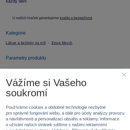
každý den!
U našich hraček garantujeme
kvalitu a bezpečnost
.
Kategorie
Láhve a kelímky na pití
Epee Merch
Parametry produktu
EAN
8412497003457
Vážíme si Vašeho
Kód produktu
97-ST00345
soukromí
Značka
Epee Merch
Používáme cookies a obdobné technologie nezbytné
Licence
Warner Bros
pro správné fungování webu, a dále pro účely analýzy provozu
a návštěvnosti a personalizaci obsahu a reklamy. Informace
o užívání našich stránek sdílíme s našimi reklamními
Řada
Harry Potter