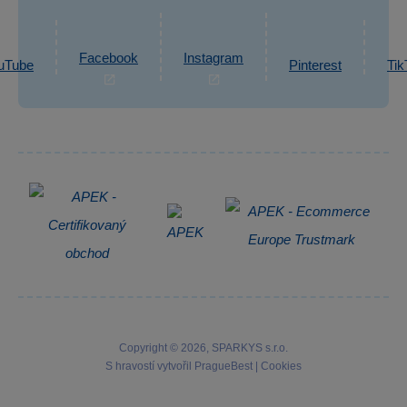
Ochrana osobních údajů GDPR
Napsat zprávu
Informace o zpracování osobních údajů
Facebook
Instagram
uTube
Pinterest
Tik
Zpětný odběr elektrozařízení
Copyright © 2026, SPARKYS s.r.o.
S hravostí vytvořil
PragueBest
|
Cookies