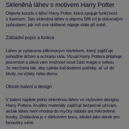
Skleněná láhev s motivem Harry Potter
Objevte kouzlo s láhví Harry Potter, která spojuje funkčnost
s šarmem. Tato skleněná láhev o objemu 585 ml je dokonalým
způsobem, jak mít své oblíbené nápoje stále při sobě.
Základní popis a funkce
Láhev je vybavena silikonovým návlekem, který zajišťuje
pohodlné držení a ochranu skla. Vizuál Harry Pottera přitahuje
pozornost a dává vám možnost nosit část magie s sebou.
Je navržena tak, aby splnila každodenní potřeby, ať už do
školy, na výlety nebo doma.
Obsah balení a design
V balení najdete jednu skleněnou láhev ve stylovém designu
Harry Pottera. Kvalitní materiály zajišťují bezpečné užívání,
avšak láhev není vhodná do myčky nádobí ani mikrovlnné
trouby. Dodávána je v dárkovém boxu, ideální jako dárek pro
fanoušky série.