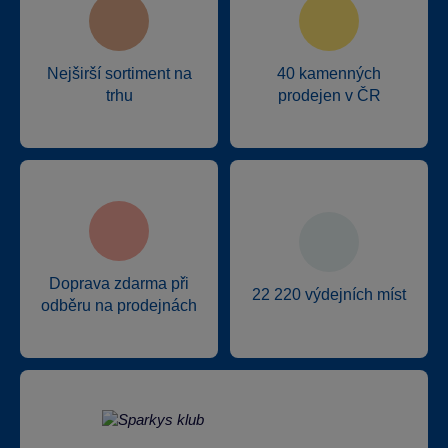
Nejširší sortiment na
40 kamenných
trhu
prodejen v ČR
Doprava zdarma při
22 220 výdejních míst
odběru na prodejnách