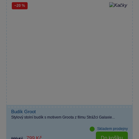
−20 %
Budík Groot
Stylový stolní budík s motivem Groota z filmu Strážci Galaxie...
Skladem prodejny
Do košíku
799 Kč
999 Kč