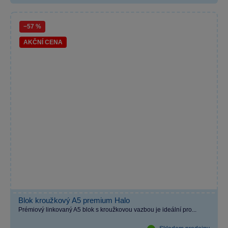
−57 %
AKČNÍ CENA
Blok kroužkový A5 premium Halo
Prémiový linkovaný A5 blok s kroužkovou vazbou je ideální pro...