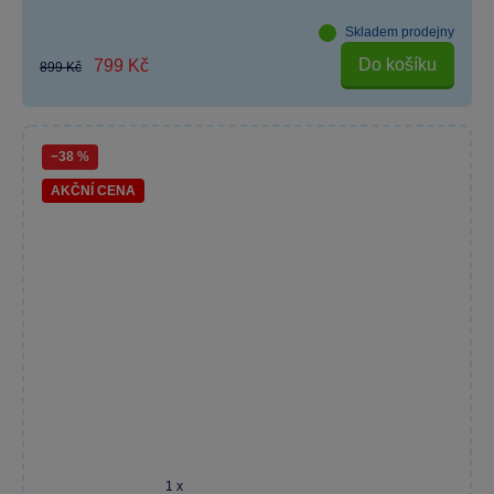
Skladem prodejny
Do košíku
799 Kč
899 Kč
−38 %
AKČNÍ CENA
1 x