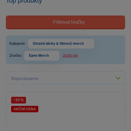
Top produkty
Filtrovat hračky
Kategorie:
Ostatní dárky & filmový merch
Značka:
Epee Merch
Zrušit vše
−33 %
AKČNÍ CENA