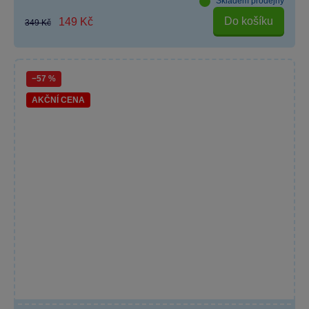
Skladem prodejny
Do košíku
149 Kč
349 Kč
−57 %
AKČNÍ CENA