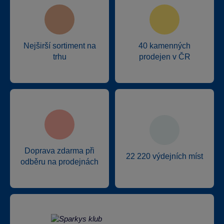
Nejširší sortiment na
40 kamenných
trhu
prodejen v ČR
Doprava zdarma při
22 220 výdejních míst
odběru na prodejnách