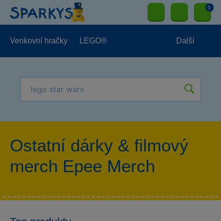
0
Venkovní hračky
LEGO®
Další
Pro kluky
Pro holky
Pro nejmenší
NOVINKY
Ostatní dárky & filmový
merch Epee Merch