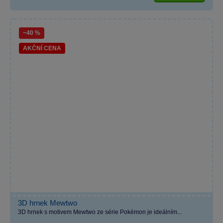
−40 %
AKČNÍ CENA
3D hrnek Mewtwo
3D hrnek s motivem Mewtwo ze série Pokémon je ideálním...