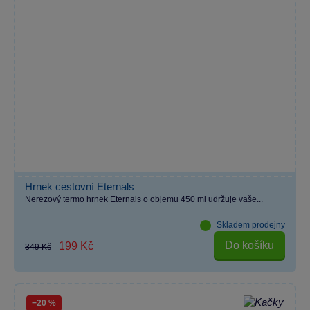
Hrnek cestovní Eternals
Nerezový termo hrnek Eternals o objemu 450 ml udržuje vaše...
Skladem prodejny
Do košíku
199 Kč
349 Kč
−20 %