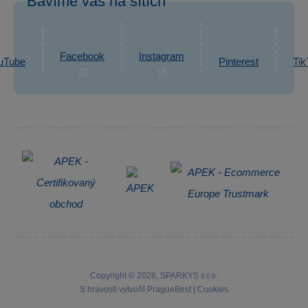
Bavíme vás na sítích
eshop@sparkys.cz
Reklamace
Ochrana osobních údajů GDPR
Napsat zprávu
Informace o zpracování osobních údajů
Facebook
Instagram
uTube
Pinterest
Tik
Zpětný odběr elektrozařízení
Copyright © 2026, SPARKYS s.r.o.
S hravostí vytvořil
PragueBest
|
Cookies