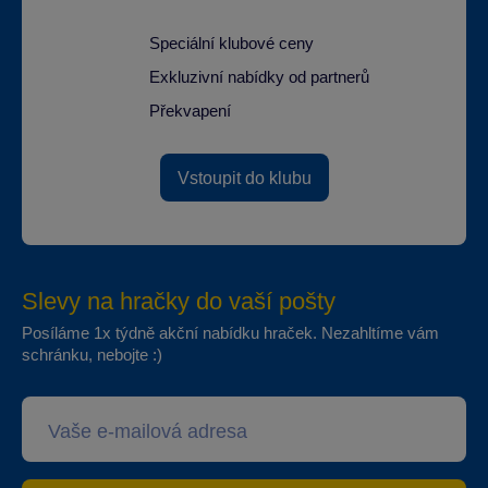
Speciální klubové ceny
Exkluzivní nabídky od partnerů
Překvapení
Vstoupit do klubu
Slevy na hračky do vaší pošty
Posíláme 1x týdně akční nabídku hraček. Nezahltíme vám
schránku, nebojte :)