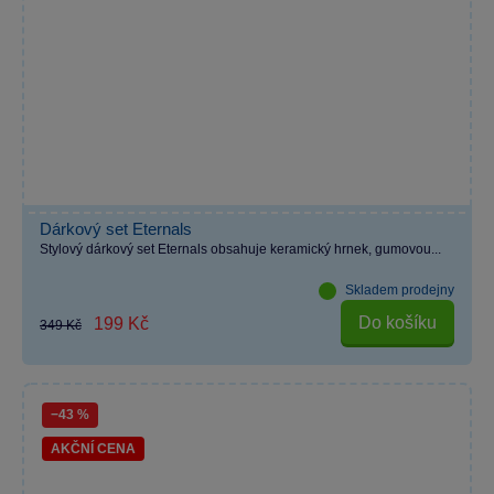
Dárkový set Eternals
Stylový dárkový set Eternals obsahuje keramický hrnek, gumovou...
Skladem prodejny
Do košíku
199 Kč
349 Kč
−43 %
AKČNÍ CENA