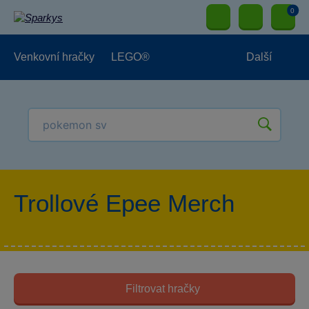
0
Venkovní hračky
LEGO®
Další
Pro kluky
Pro holky
Pro nejmenší
NOVINKY
Trollové Epee Merch
Filtrovat hračky