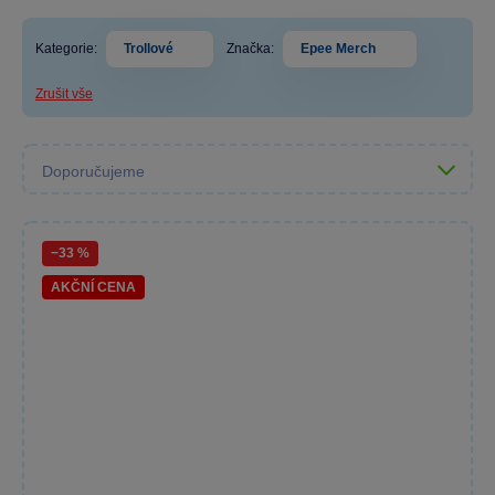
Kategorie:
Trollové
Značka:
Epee Merch
Zrušit vše
−33 %
AKČNÍ CENA