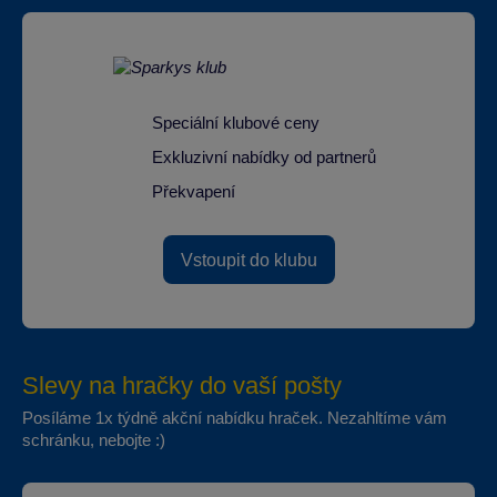
Speciální klubové ceny
Exkluzivní nabídky od partnerů
Překvapení
Vstoupit do klubu
Slevy na hračky do vaší pošty
Posíláme 1x týdně akční nabídku hraček. Nezahltíme vám
schránku, nebojte :)