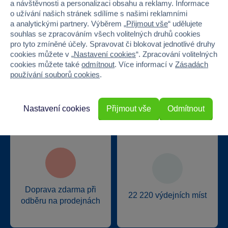
a návštěvnosti a personalizaci obsahu a reklamy. Informace
Proč nakupovat ve Sparkys?
o užívání našich stránek sdílíme s našimi reklamními
a analytickými partnery. Výběrem „
Přijmout vše
“ udělujete
souhlas se zpracováním všech volitelných druhů cookies
pro tyto zmíněné účely. Spravovat či blokovat jednotlivé druhy
cookies můžete v „
Nastavení cookies
“. Zpracování volitelných
cookies můžete také
odmítnout
. Více informací v
Zásadách
používání souborů cookies
.
Nejširší sortiment na
40 kamenných
trhu
prodejen v ČR
Nastavení cookies
Přijmout vše
Odmítnout
Doprava zdarma při
22 220 výdejních míst
odběru na prodejnách