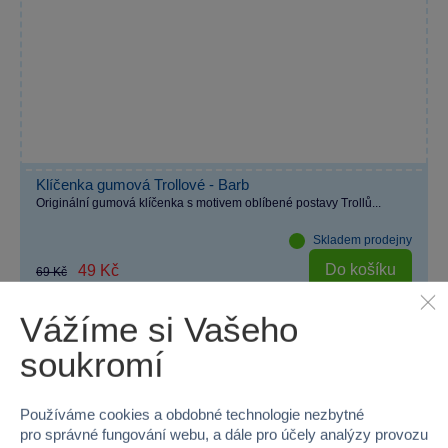
Klíčenka gumová Trollové - Barb
Originální gumová klíčenka s motivem oblíbené postavy Trollů...
Skladem prodejny
Do košíku
49 Kč
69 Kč
Vážíme si Vašeho
soukromí
Používáme cookies a obdobné technologie nezbytné
pro správné fungování webu, a dále pro účely analýzy provozu