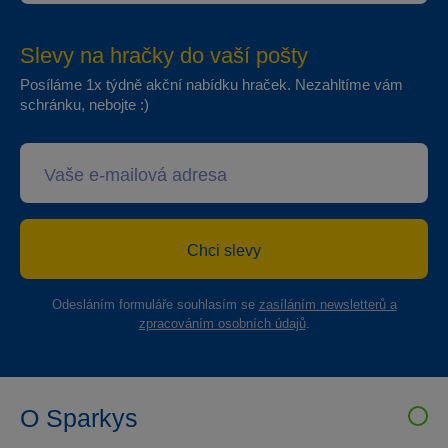
Slevy na hračky do vaší pošty
Posíláme 1x týdně akční nabídku hraček. Nezahltíme vám
schránku, nebojte :)
Chci slevy
Odesláním formuláře souhlasím se
zasíláním newsletterů a
zpracováním osobních údajů
.
O Sparkys