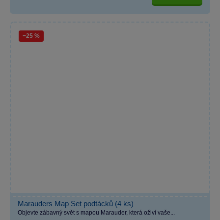
−25 %
Marauders Map Set podtácků (4 ks)
Objevte zábavný svět s mapou Marauder, která oživí vaše...