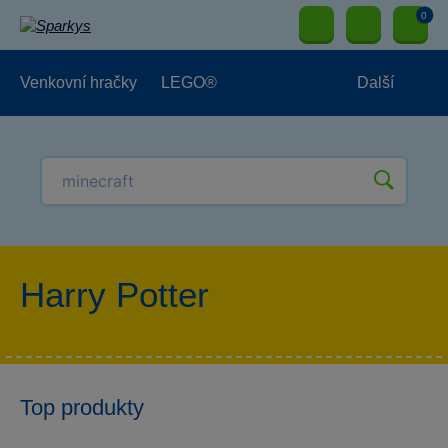
0
Venkovní hračky
LEGO®
Další
Pro kluky
Pro holky
Pro nejmenší
NOVINKY
Harry Potter
Top produkty