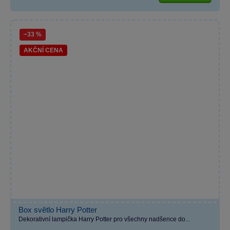
−33 %
AKČNÍ CENA
Box světlo Harry Potter
Dekorativní lampička Harry Potter pro všechny nadšence do...