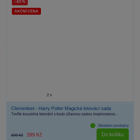
−43 %
AKČNÍ CENA
2 x
Clementoni - Harry Potter Magická tetovácí sada
Tvořte kouzelná tetování s touto úžasnou sadou inspirovanou...
Skladem prodejny
Do košíku
399 Kč
699 Kč