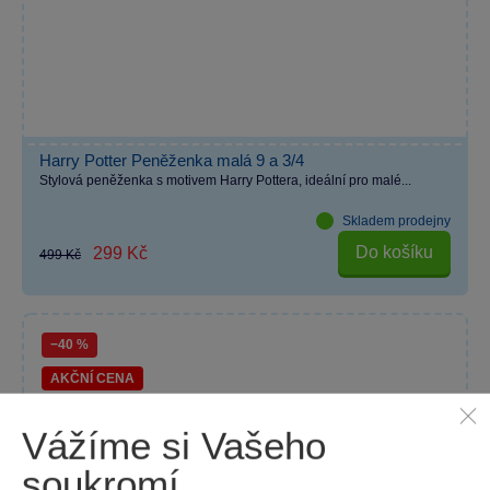
Harry Potter Peněženka malá 9 a 3/4
Stylová peněženka s motivem Harry Pottera, ideální pro malé...
Skladem prodejny
Do košíku
299 Kč
499 Kč
−40 %
AKČNÍ CENA
Vážíme si Vašeho
soukromí