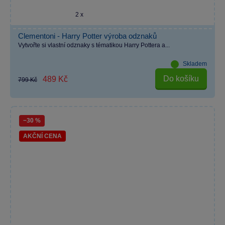
2 x
Clementoni - Harry Potter výroba odznaků
Vytvořte si vlastní odznaky s tématikou Harry Pottera a...
Skladem
Do košíku
489 Kč
799 Kč
−30 %
AKČNÍ CENA