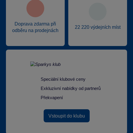
Doprava zdarma při
22 220 výdejních míst
odběru na prodejnách
Speciální klubové ceny
Exkluzivní nabídky od partnerů
Překvapení
Vstoupit do klubu