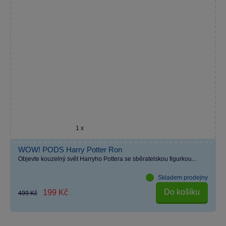
1 x
WOW! PODS Harry Potter Ron
Objevte kouzelný svět Harryho Pottera se sběratelskou figurkou...
Skladem prodejny
Do košíku
199 Kč
499 Kč