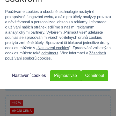
Používáme cookies a obdobné technologie nezbytné
pro správné fungování webu, a dále pro účely analýzy provozu
a návštěvnosti a personalizaci obsahu a reklamy. Informace
o užívání našich stránek sdílíme s našimi reklamními
a analytickými partnery. Výběrem „
Přijmout vše
“ udělujete
souhlas se zpracováním všech volitelných druhů cookies
pro tyto zmíněné účely. Spravovat či blokovat jednotlivé druhy
cookies můžete v „
Nastavení cookies
“. Zpracování volitelných
cookies můžete také
odmítnout
. Více informací v
Zásadách
Harry Potter Kosmetická taštička nástupiště 9 a 3/4
používání souborů cookies
.
GR91785
Stylová kosmetická taštička s motivem Harryho Pottera, ideální...
Skladem prodejny
Nastavení cookies
Přijmout vše
Odmítnout
Do košíku
299 Kč
499 Kč
−40 %
AKČNÍ CENA