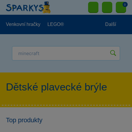
0
Venkovní hračky
LEGO®
Další
Pro kluky
Pro holky
Pro nejmenší
NOVINKY
Dětské plavecké brýle
Top produkty