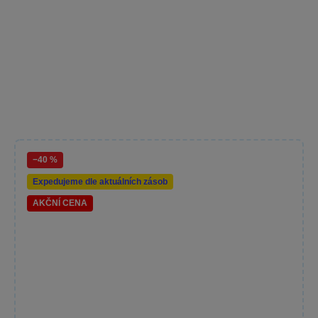
−40 %
Expedujeme dle aktuálních zásob
AKČNÍ CENA