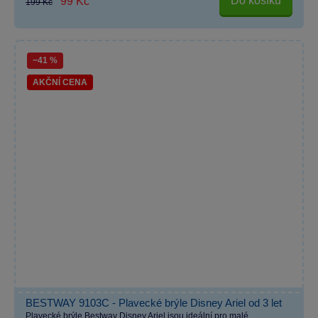
Do košíku
99 Kč
199 Kč
−41 %
AKČNÍ CENA
BESTWAY 9103C - Plavecké brýle Disney Ariel od 3 let
Plavecké brýle Bestway Disney Ariel jsou ideální pro malé...