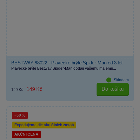
BESTWAY 98022 - Plavecké brýle Spider-Man od 3 let
Plavecké brýle Bestway Spider-Man dodají vašemu malému...
Skladem
Do košíku
149 Kč
199 Kč
−50 %
Expedujeme dle aktuálních zásob
AKČNÍ CENA