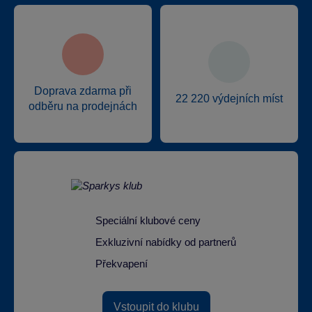
Doprava zdarma při
22 220 výdejních míst
odběru na prodejnách
Speciální klubové ceny
Exkluzivní nabídky od partnerů
Překvapení
Vstoupit do klubu