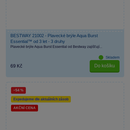
BESTWAY 21002 - Plavecké brýle Aqua Burst
Essential™ od 3 let - 3 druhy
Plavecké brýle Aqua Burst Essential od Bestway zajišťují...
Skladem
Do košíku
69 Kč
−54 %
Expedujeme dle aktuálních zásob
AKČNÍ CENA