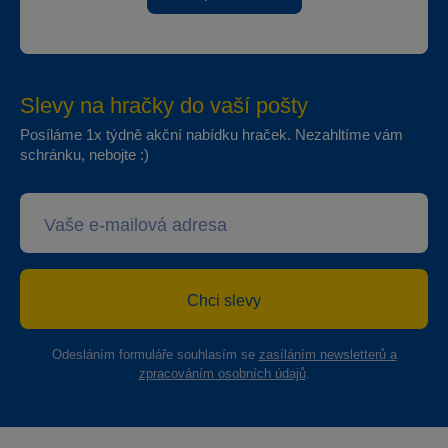
Slevy na hračky do vaší pošty
Posíláme 1x týdně akční nabídku hraček. Nezahltíme vám
schránku, nebojte :)
Chci slevy
Odesláním formuláře souhlasím se
zasíláním newsletterů a
zpracováním osobních údajů
.