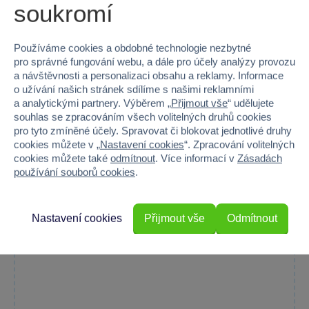
soukromí
BESTWAY 21005 - Plavecké brýle Aqua Burst
Essential™ II od 7 llet - 3 druhy
Používáme cookies a obdobné technologie nezbytné
Plavecké brýle Bestway Aqua Burst Essential II chrání dětské...
pro správné fungování webu, a dále pro účely analýzy provozu
a návštěvnosti a personalizaci obsahu a reklamy. Informace
Skladem
o užívání našich stránek sdílíme s našimi reklamními
Do košíku
79 Kč
a analytickými partnery. Výběrem „
Přijmout vše
“ udělujete
souhlas se zpracováním všech volitelných druhů cookies
pro tyto zmíněné účely. Spravovat či blokovat jednotlivé druhy
cookies můžete v „
Nastavení cookies
“. Zpracování volitelných
cookies můžete také
odmítnout
. Více informací v
Zásadách
Expedujeme dle aktuálních zásob
používání souborů cookies
.
Nastavení cookies
Přijmout vše
Odmítnout