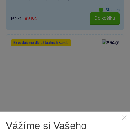
Skladem
Do košíku
99 Kč
169 Kč
Expedujeme dle aktuálních zásob
Vážíme si Vašeho