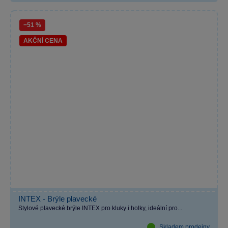
−51 %
AKČNÍ CENA
INTEX - Brýle plavecké
Stylové plavecké brýle INTEX pro kluky i holky, ideální pro...
Skladem prodejny