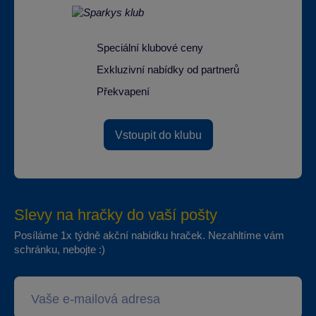
Speciální klubové ceny
Exkluzivní nabídky od partnerů
Překvapení
Vstoupit do klubu
Slevy na hračky do vaší pošty
Posíláme 1x týdně akční nabídku hraček. Nezahltíme vám
schránku, nebojte :)