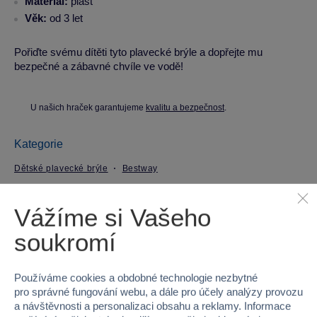
Materiál:
plast
Věk:
od 3 let
Pořiďte svému dítěti tyto plavecké brýle a dopřejte mu
bezpečné a zábavné chvíle ve vodě!
U našich hraček garantujeme
kvalitu a bezpečnost
.
Kategorie
Dětské plavecké brýle
Bestway
Parametry produktu
Vážíme si Vašeho
soukromí
EAN
6941607330784
Kód produktu
53-21002
Používáme cookies a obdobné technologie nezbytné
pro správné fungování webu, a dále pro účely analýzy provozu
a návštěvnosti a personalizaci obsahu a reklamy. Informace
Značka
Bestway