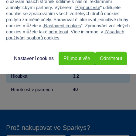
o užívání našich stránek sdílíme s našimi reklamními
a analytickými partnery. Výběrem „
Přijmout vše
“ udělujete
Věk od
3
souhlas se zpracováním všech volitelných druhů cookies
pro tyto zmíněné účely. Spravovat či blokovat jednotlivé druhy
Pohlaví
HOLKA, KLUK
cookies můžete v „
Nastavení cookies
“. Zpracování volitelných
cookies můžete také
odmítnout
. Více informací v
Zásadách
Materiál
PLAST
používání souborů cookies
.
Šířka
8
Nastavení cookies
Přijmout vše
Odmítnout
Výška
20.5
Hloubka
3.2
Hmotnost v gramech
40
Proč nakupovat ve Sparkys?