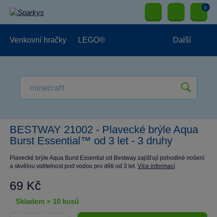
0
Venkovní hračky
LEGO®
Další
Pro kluky
Pro holky
Pro nejmenší
NOVINKY
BESTWAY 21002 - Plavecké brýle Aqua
Burst Essential™ od 3 let - 3 druhy
Plavecké brýle Aqua Burst Essential od Bestway zajišťují pohodlné nošení
a skvělou viditelnost pod vodou pro děti od 3 let.
Více informací
69 Kč
skladem > 10 kusů