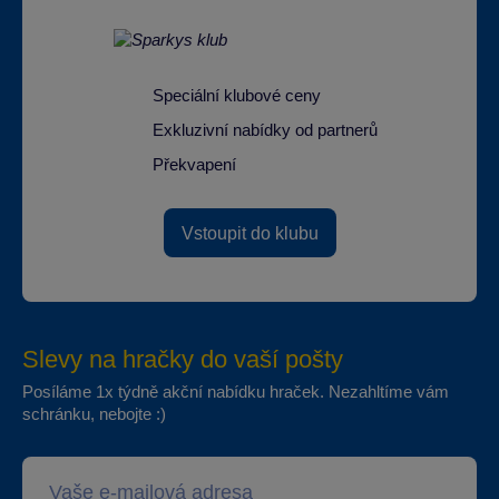
Speciální klubové ceny
Exkluzivní nabídky od partnerů
Překvapení
Vstoupit do klubu
Slevy na hračky do vaší pošty
Posíláme 1x týdně akční nabídku hraček. Nezahltíme vám
schránku, nebojte :)