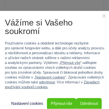
Vážíme si Vašeho
Androni - Soft tenis 54 cm - 2 druhy
soukromí
Sada dvou raket na soft tenis a míč pro aktivní zábavu na...
Skladem prodejny
Používáme cookies a obdobné technologie nezbytné
Do košíku
199 Kč
pro správné fungování webu, a dále pro účely analýzy provozu
a návštěvnosti a personalizaci obsahu a reklamy. Informace
o užívání našich stránek sdílíme s našimi reklamními
a analytickými partnery. Výběrem „
Přijmout vše
“ udělujete
souhlas se zpracováním všech volitelných druhů cookies
pro tyto zmíněné účely. Spravovat či blokovat jednotlivé druhy
cookies můžete v „
Nastavení cookies
“. Zpracování volitelných
cookies můžete také
odmítnout
. Více informací v
Zásadách
používání souborů cookies
.
Nastavení cookies
Přijmout vše
Odmítnout