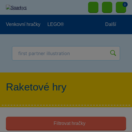
0
Venkovní hračky
LEGO®
Další
Pro kluky
Pro holky
Pro nejmenší
NOVINKY
Raketové hry
Filtrovat hračky