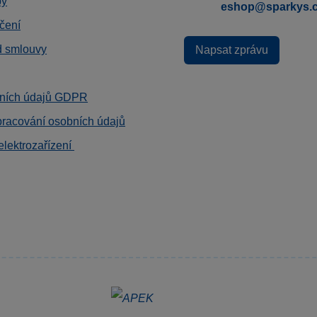
by
eshop@sparkys.
čení
d smlouvy
Napsat zprávu
ních údajů GDPR
pracování osobních údajů
elektrozařízení