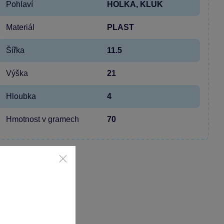
Pohlaví
HOLKA, KLUK
Materiál
PLAST
Šířka
11.5
Výška
21
Hloubka
4
Hmotnost v gramech
70