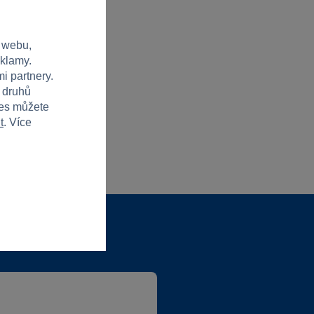
 webu,
eklamy.
i partnery.
h druhů
ies můžete
t
. Více