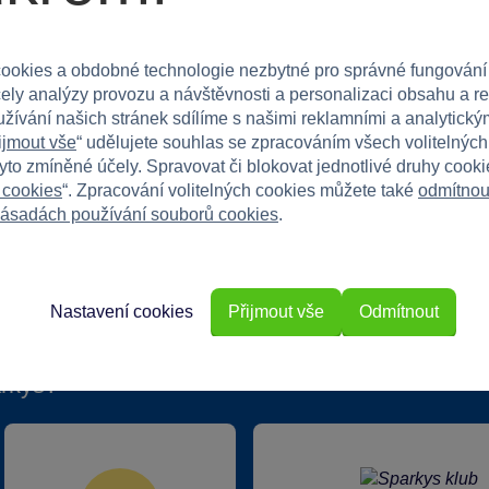
 jim radost z každého plaveckého dobrodružství!
ookies a obdobné technologie nezbytné pro správné fungování
čely analýzy provozu a návštěvnosti a personalizaci obsahu a r
užívání našich stránek sdílíme s našimi reklamními a analytickým
ijmout vše
“ udělujete souhlas se zpracováním všech volitelnýc
tyto zmíněné účely. Spravovat či blokovat jednotlivé druhy cook
 cookies
“. Zpracování volitelných cookies můžete také
odmítnou
ásadách používání souborů cookies
.
Nastavení cookies
Přijmout vše
Odmítnout
rkys?