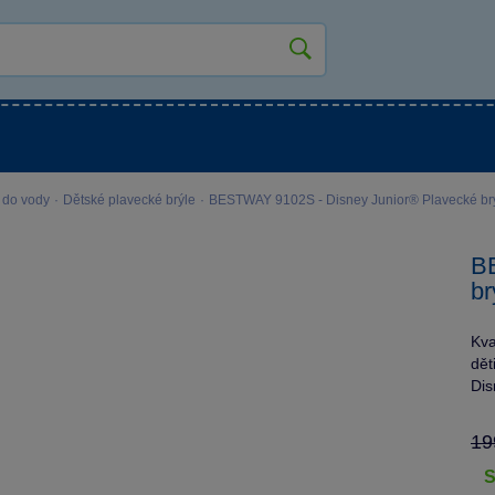
kluky
Pro holky
Pro nejmenší
NOVINKY
 do vody
·
Dětské plavecké brýle
·
BESTWAY 9102S - Disney Junior® Plavecké brý
B
br
Kva
dět
Dis
19