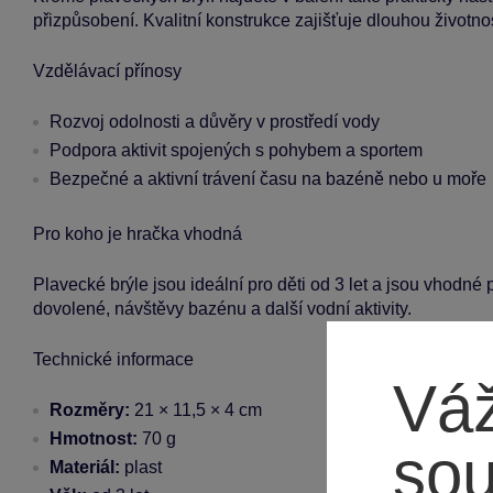
přizpůsobení. Kvalitní konstrukce zajišťuje dlouhou životno
Vzdělávací přínosy
Rozvoj odolnosti a důvěry v prostředí vody
Podpora aktivit spojených s pohybem a sportem
Bezpečné a aktivní trávení času na bazéně nebo u moře
Pro koho je hračka vhodná
Plavecké brýle jsou ideální pro děti od 3 let a jsou vhodné p
dovolené, návštěvy bazénu a další vodní aktivity.
Technické informace
Váž
Rozměry:
21 × 11,5 × 4 cm
Hmotnost:
70 g
so
Materiál:
plast