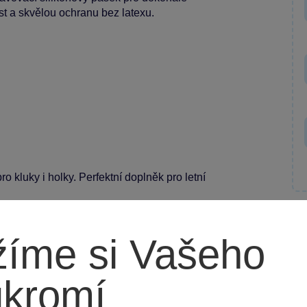
st a skvělou ochranu bez latexu.
ro kluky i holky. Perfektní doplněk pro letní
íme si Vašeho
ukromí