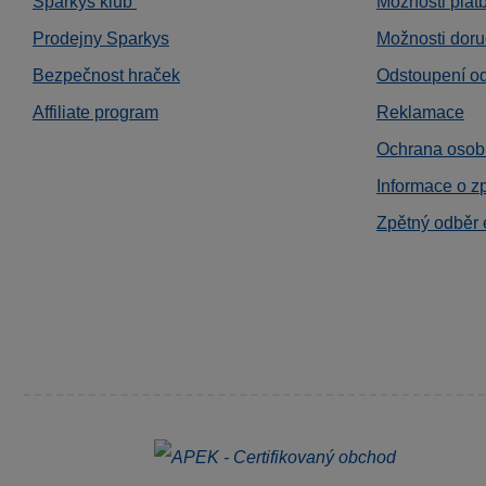
Sparkys klub
Možnosti plat
Prodejny Sparkys
Možnosti doru
Bezpečnost hraček
Odstoupení o
Affiliate program
Reklamace
Ochrana osob
Informace o z
Zpětný odběr 