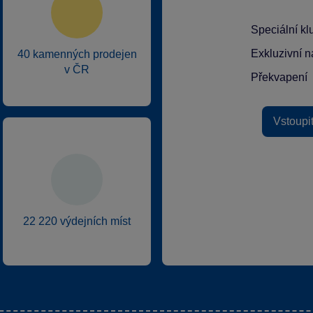
Speciální k
Exkluzivní n
40 kamenných prodejen
v ČR
Překvapení
Vstoupi
22 220 výdejních míst