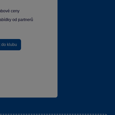
lubové ceny
abídky od partnerů
t do klubu