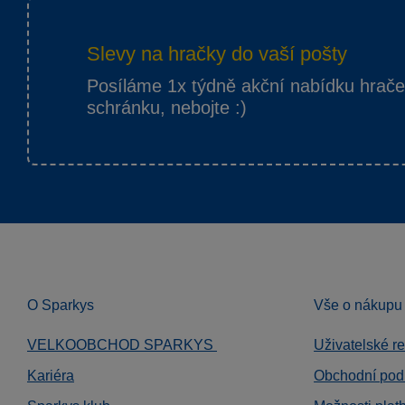
Slevy na hračky do vaší pošty
Posíláme 1x týdně akční nabídku hrač
schránku, nebojte :)
O Sparkys
Vše o nákupu
VELKOOBCHOD SPARKYS
Uživatelské r
Kariéra
Obchodní pod