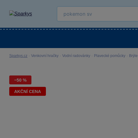
Kategorie
Venkovní hračky
LEGO®
Pro 
Sparkys.cz
·
Venkovní hračky
·
Vodní radovánky
·
Plavecké pomůcky
·
Brýle
−50 %
AKČNÍ CENA