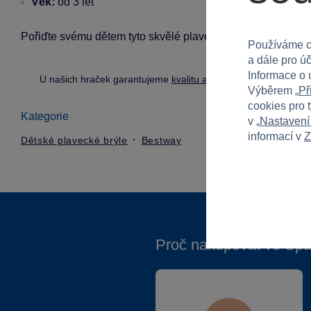
Věk:
od 3 let
Pořiďte svému dětem tyto skvělé plavecké brýle a dopřejte
Používáme c
a dále pro ú
Informace o 
U našich hraček garantujeme
kvalitu a bezpečnost
.
Výběrem „
Př
cookies pro 
Kategorie
v „
Nastavení
informací v
Z
Dětské plavecké brýle
Bestway
Proč nakupovat ve Spa