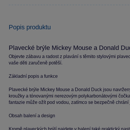
Popis produktu
Plavecké brýle Mickey Mouse a Donald Du
Objevte zábavu a radost z plavání s těmito stylovými plave
vaše děti zaručeně potěší.
Základní popis a funkce
Plavecké brýle Mickey Mouse a Donald Duck jsou navrženy
kroužky a tónovanými nerezovým polykarbonátovými čočkam
fantazie může ožít pod vodou, zatímco se bezpečně chrání 
Obsah balení a design
Kromě plaveckých brýlí najdete v balení také praktický nas