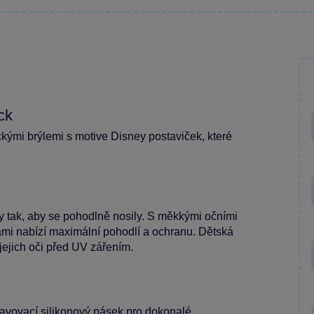
ck
ckými brýlemi s motive Disney postaviček, které
 tak, aby se pohodlně nosily. S měkkými očními
i nabízí maximální pohodlí a ochranu. Dětská
jejich oči před UV zářením.
tavovací silikonový pásek pro dokonalé