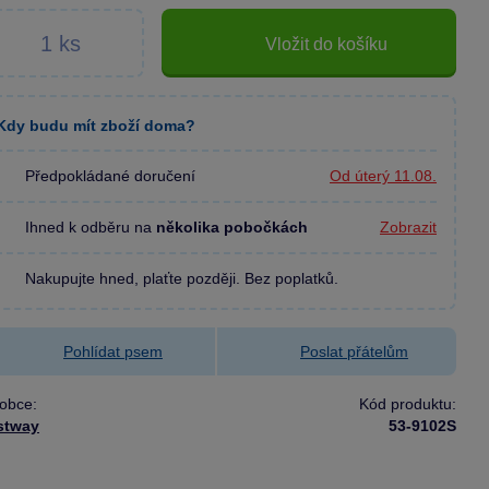
Vložit do košíku
Kdy budu mít zboží doma?
Předpokládané doručení
Od úterý 11.08.
Ihned k odběru na
několika pobočkách
Zobrazit
Nakupujte hned, plaťte později. Bez poplatků.
Pohlídat psem
Poslat přátelům
obce:
Kód produktu:
stway
53-9102S