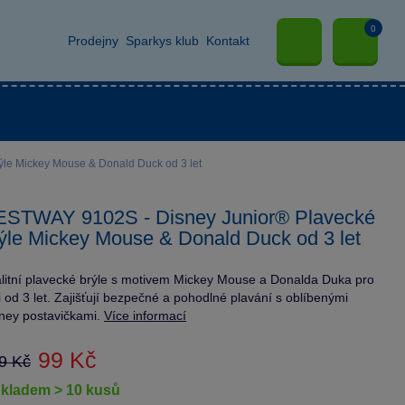
0
Prodejny
Sparkys klub
Kontakt
le Mickey Mouse & Donald Duck od 3 let
ESTWAY 9102S - Disney Junior® Plavecké
ýle Mickey Mouse & Donald Duck od 3 let
litní plavecké brýle s motivem Mickey Mouse a Donalda Duka pro
i od 3 let. Zajišťují bezpečné a pohodlné plavání s oblíbenými
ney postavičkami.
Více informací
99 Kč
9 Kč
skladem > 10 kusů