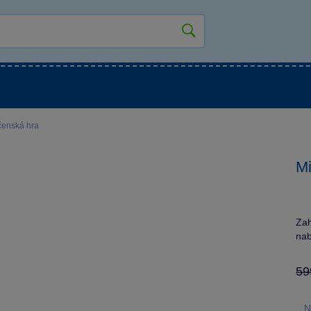
kluky
Pro holky
Pro nejmenší
NOVINKY
čenská hra
Mi
Zah
nab
59
N