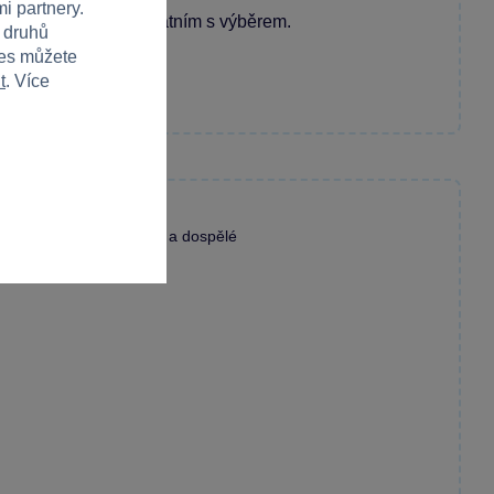
i partnery.
ecenzi a pomozte ostatním s výběrem.
h druhů
ies můžete
t
. Více
Skvělá hra pro děti a dospělé