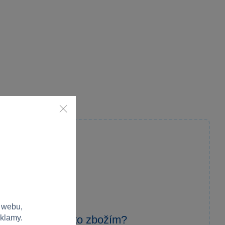
 webu,
zkušenost s tímto zbožím?
eklamy.