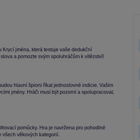
u Krycí jména, která testuje vaše dedukční
 slova a pomozte svým spoluhráčům k vítězství!
udou hlavní špioni říkat jednoslovné indicie. Vašim
ycími jmény. Hráči musí být pozorní a spolupracovat,
 šifrovací pomůcky. Hra je navržena pro pohodlné
y všech věkových kategorií.