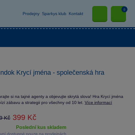
0
Prodejny
Sparkys klub
Kontakt
ndok Krycí jména - společenská hra
rajte si na tajné agenty a objevujte skrytá slova! Hra Krycí jména
ízí zábavu a strategii pro všechny od 10 let.
Více informací
399 Kč
9 Kč
poslední kus skladem
yní dostupné pouze na prodejnách