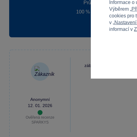
Informace o 
Průměr z 4 hodnocení
Výběrem „
Př
100 % zákazníků doporučuj
cookies pro 
v „
Nastavení
informací v
Z
zábavná hra
Anonymní
12. 01. 2026
Ověřená recenze
SPARKYS