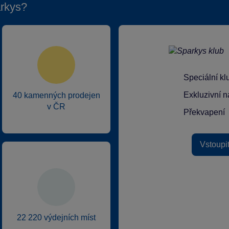
rkys?
Speciální k
Exkluzivní n
40 kamenných prodejen
v ČR
Překvapení
Vstoupi
22 220 výdejních míst