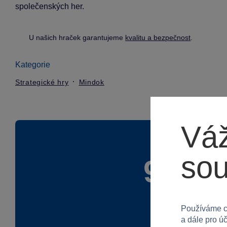
společenských her.
U našich hraček garantujeme
kvalitu a bezpečnost
.
Kategorie
Strategické hry
Mindok
Váž
so
90 %
Používáme c
a dále pro ú