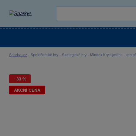
Kategorie
Venkovní hračky
LEGO®
Pro 
Sparkys.cz
·
Společenské hry
·
Strategické hry
·
Mindok Krycí jména - spole
−33 %
AKČNÍ CENA