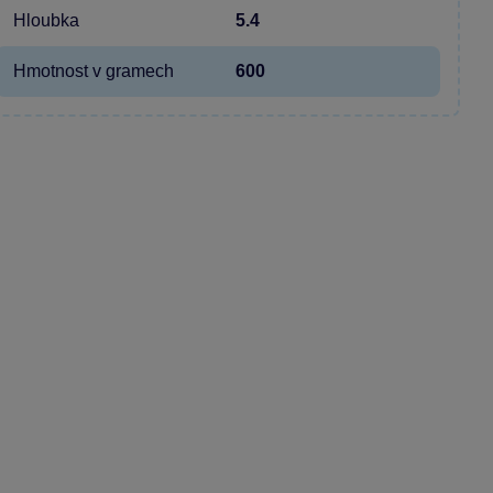
Hloubka
5.4
Hmotnost v gramech
600