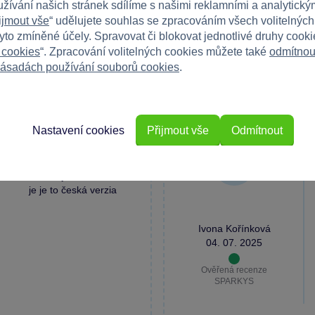
užívání našich stránek sdílíme s našimi reklamními a analytickým
Napište r
ijmout vše
“ udělujete souhlas se zpracováním všech volitelnýc
e
tyto zmíněné účely. Spravovat či blokovat jednotlivé druhy cook
 cookies
“. Zpracování volitelných cookies můžete také
odmítnou
ásadách používání souborů cookies
.
Nastavení cookies
Přijmout vše
Odmítnout
nebolo jasne označené
je je to česká verzia
Ivona Kořínková
04. 07. 2025
Ověřená recenze
SPARKYS