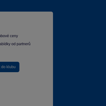
lubové ceny
abídky od partnerů
t do klubu