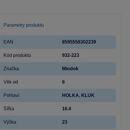
Parametry produktu
EAN
8595558302239
Kód produktu
932-223
Značka
Mindok
Věk od
6
Pohlaví
HOLKA, KLUK
Šířka
16.4
Výška
23