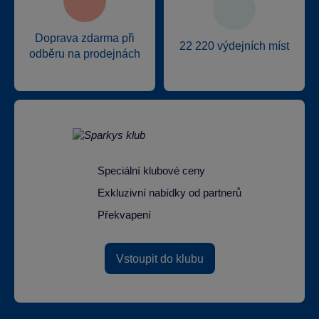
Doprava zdarma při
22 220 výdejních míst
odběru na prodejnách
Speciální klubové ceny
Exkluzivní nabídky od partnerů
Překvapení
Vstoupit do klubu