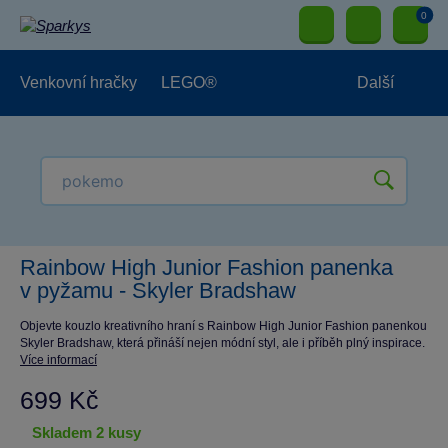
0
Venkovní hračky
LEGO®
Další
Pro kluky
Pro holky
Pro nejmenší
NOVINKY
Rainbow High Junior Fashion panenka
v pyžamu - Skyler Bradshaw
Objevte kouzlo kreativního hraní s Rainbow High Junior Fashion panenkou
Skyler Bradshaw, která přináší nejen módní styl, ale i příběh plný inspirace.
Více informací
699 Kč
skladem 2 kusy