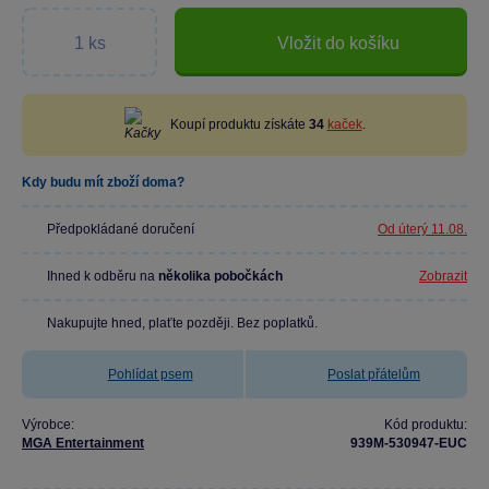
Vložit do košíku
Koupí produktu získáte
34
kaček
.
Kdy budu mít zboží doma?
Předpokládané doručení
Od úterý 11.08.
Ihned k odběru na
několika pobočkách
Zobrazit
Nakupujte hned, plaťte později. Bez poplatků.
Pohlídat psem
Poslat přátelům
Výrobce:
Kód produktu:
MGA Entertainment
939M-530947-EUC