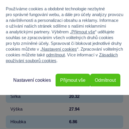
Kód produktu
939M-530947-EUC
Používáme cookies a obdobné technologie nezbytné
pro správné fungování webu, a dále pro účely analýzy provozu
Značka
MGA Entertainment
a návštěvnosti a personalizaci obsahu a reklamy. Informace
o užívání našich stránek sdílíme s našimi reklamními
a analytickými partnery. Výběrem „
Přijmout vše
“ udělujete
Licence
MGA Entertainment
souhlas se zpracováním všech volitelných druhů cookies
pro tyto zmíněné účely. Spravovat či blokovat jednotlivé druhy
Řada
Rainbow High
cookies můžete v „
Nastavení cookies
“. Zpracování volitelných
cookies můžete také
odmítnout
. Více informací v
Zásadách
Věk od
4
používání souborů cookies
.
Pohlaví
HOLKA
Nastavení cookies
Přijmout vše
Odmítnout
Materiál
PLAST
Šířka
20.32
Výška
27.94
Hloubka
6.86