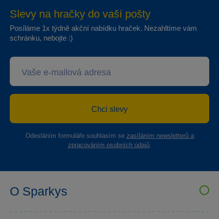
Slevy na hračky do vaší pošty
Posíláme 1x týdně akční nabídku hraček. Nezahltíme vám
schránku, nebojte :)
Chci slevy
Odesláním formuláře souhlasím se
zasíláním newsletterů a
zpracováním osobních údajů
.
O Sparkys
VELKOOBCHOD SPARKYS