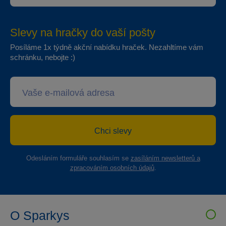
Slevy na hračky do vaší pošty
Posíláme 1x týdně akční nabídku hraček. Nezahltíme vám
schránku, nebojte :)
Chci slevy
Odesláním formuláře souhlasím se
zasíláním newsletterů a
zpracováním osobních údajů
.
O Sparkys