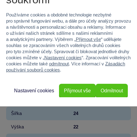
EAN
0035051543404
Používáme cookies a obdobné technologie nezbytné
Kód produktu
939M-543404-EUC
pro správné fungování webu, a dále pro účely analýzy provozu
a návštěvnosti a personalizaci obsahu a reklamy. Informace
Značka
MGA Entertainment
o užívání našich stránek sdílíme s našimi reklamními
a analytickými partnery. Výběrem „
Přijmout vše
“ udělujete
souhlas se zpracováním všech volitelných druhů cookies
Licence
MGA Entertainment
pro tyto zmíněné účely. Spravovat či blokovat jednotlivé druhy
cookies můžete v „
Nastavení cookies
“. Zpracování volitelných
Řada
Rainbow High
cookies můžete také
odmítnout
. Více informací v
Zásadách
používání souborů cookies
.
Věk od
4
Pohlaví
HOLKA
Nastavení cookies
Přijmout vše
Odmítnout
Materiál
PLAST
Šířka
24
Výška
22