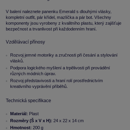
V balení naleznete panenku Emerald s dlouhými vlásky,
kompletní outfit, pár křídel, mazlíčka a pár bot. Všechny
komponenty jsou vyrobeny z kvalitního plastu, který zajišťuje
bezpečnost a trvanlivost při každodenním hraní.
Vzdělávací přínosy
Rozvoj jemné motoriky a zručnosti při česání a stylování
vlásků.
Podpora logického myšlení a trpělivosti při provádění
různých módních úprav.
Rozvoj představivosti a hraní rolí prostřednictvím
kreativního vyprávění příběhů.
Technická specifikace
Materiál:
Plast
Rozměry (Š x V x H):
24 x 22 x 14 cm
Hmotnost:
200 g