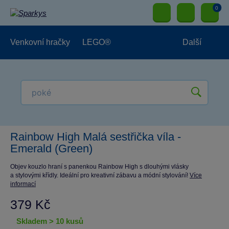
0
Venkovní hračky
LEGO®
Další
Pro kluky
Pro holky
Pro nejmenší
NOVINKY
Rainbow High Malá sestřička víla -
Emerald (Green)
Objev kouzlo hraní s panenkou Rainbow High s dlouhými vlásky
a stylovými křídly. Ideální pro kreativní zábavu a módní stylování!
Více
informací
379 Kč
skladem > 10 kusů