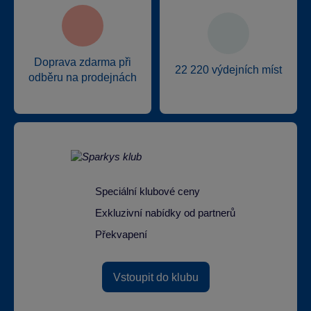
Doprava zdarma při
22 220 výdejních míst
odběru na prodejnách
Speciální klubové ceny
Exkluzivní nabídky od partnerů
Překvapení
Vstoupit do klubu