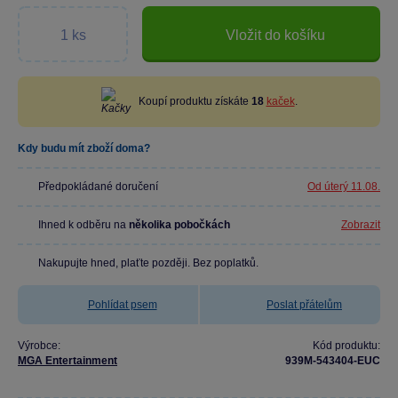
Vložit do košíku
Koupí produktu získáte
18
kaček
.
Kdy budu mít zboží doma?
Předpokládané doručení
Od úterý 11.08.
Ihned k odběru na
několika pobočkách
Zobrazit
Nakupujte hned, plaťte později. Bez poplatků.
Pohlídat psem
Poslat přátelům
Výrobce:
Kód produktu:
MGA Entertainment
939M-543404-EUC