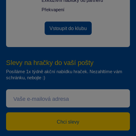
Exkluzivní nabídky od partnerů
Překvapení
Vstoupit do klubu
Slevy na hračky do vaší pošty
Posíláme 1x týdně akční nabídku hraček. Nezahltíme vám
schránku, nebojte :)
Chci slevy