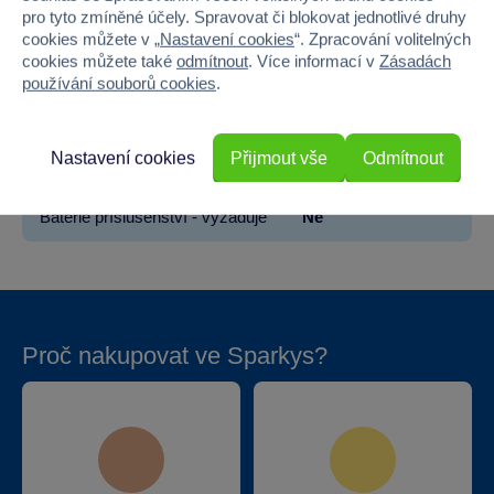
pro tyto zmíněné účely. Spravovat či blokovat jednotlivé druhy
Šířka
28.5
cookies můžete v „
Nastavení cookies
“. Zpracování volitelných
cookies můžete také
odmítnout
. Více informací v
Zásadách
Výška
38
používání souborů cookies
.
Hloubka
14.5
Nastavení cookies
Přijmout vše
Odmítnout
Hmotnost v gramech
1200
Baterie příslušenství - vyžaduje
Ne
Proč nakupovat ve Sparkys?