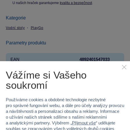
U našich hraček garantujeme
kvalitu a bezpečnost
.
Kategorie
Vodní stoly
PlayGo
Parametry produktu
EAN
4892401547033
Vážíme si Vašeho
Kód produktu
49P-54703
soukromí
Značka
PlayGo
Věk od
18 měsíců
Používáme cookies a obdobné technologie nezbytné
pro správné fungování webu, a dále pro účely analýzy provozu
Pohlaví
HOLKA, KLUK
a návštěvnosti a personalizaci obsahu a reklamy. Informace
o užívání našich stránek sdílíme s našimi reklamními
a analytickými partnery. Výběrem „
Přijmout vše
“ udělujete
Materiál
PLAST
souhlas se zpracováním všech volitelných druhů cookies