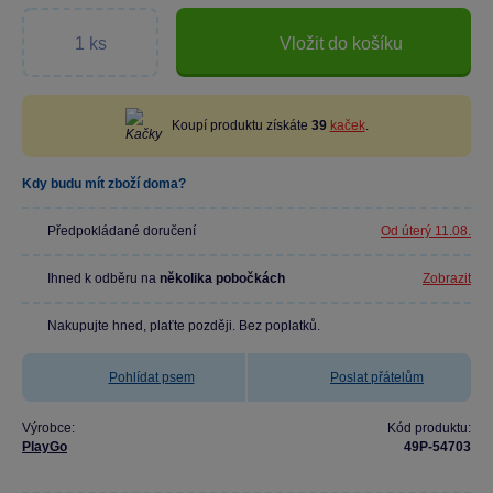
Vložit do košíku
Koupí produktu získáte
39
kaček
.
Kdy budu mít zboží doma?
Předpokládané doručení
Od úterý 11.08.
Ihned k odběru na
několika pobočkách
Zobrazit
Nakupujte hned, plaťte později. Bez poplatků.
Pohlídat psem
Poslat přátelům
Výrobce:
Kód produktu:
PlayGo
49P-54703