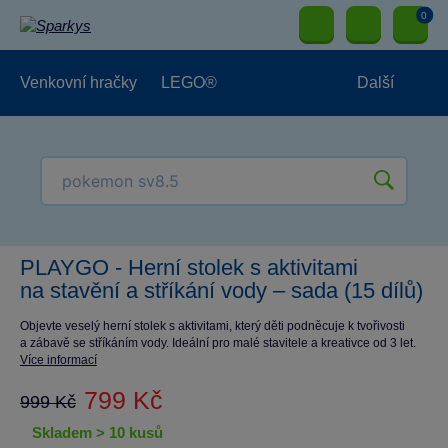
0
Venkovní hračky
LEGO®
Další
Pro kluky
Pro holky
Pro nejmenší
NOVINKY
PLAYGO - Herní stolek s aktivitami
na stavění a stříkání vody – sada (15 dílů)
Objevte veselý herní stolek s aktivitami, který děti podněcuje k tvořivosti
a zábavě se stříkáním vody. Ideální pro malé stavitele a kreativce od 3 let.
Více informací
799 Kč
999 Kč
skladem > 10 kusů