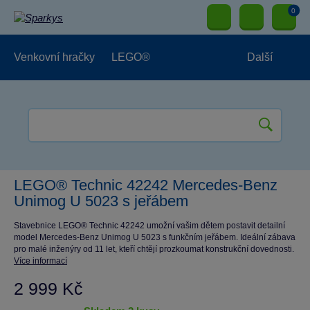
0
Venkovní hračky
LEGO®
Další
Pro kluky
Pro holky
Pro nejmenší
NOVINKY
LEGO® Technic 42242 Mercedes-Benz
Unimog U 5023 s jeřábem
Stavebnice LEGO® Technic 42242 umožní vašim dětem postavit detailní
model Mercedes-Benz Unimog U 5023 s funkčním jeřábem. Ideální zábava
pro malé inženýry od 11 let, kteří chtějí prozkoumat konstrukční dovednosti.
Více informací
2 999 Kč