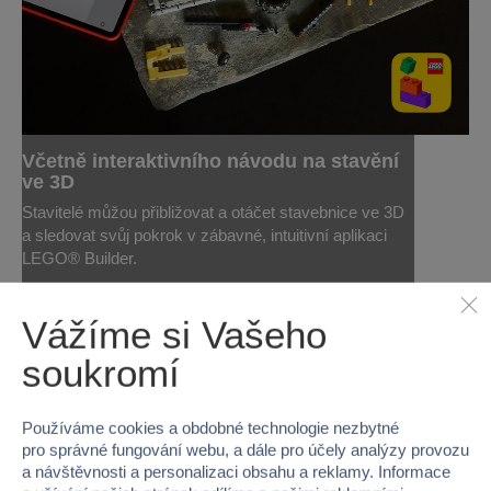
Včetně interaktivního návodu na stavění
ve 3D
Stavitelé můžou přibližovat a otáčet stavebnice ve 3D
a sledovat svůj pokrok v zábavné, intuitivní aplikaci
LEGO® Builder.
Vážíme si Vašeho
soukromí
Používáme cookies a obdobné technologie nezbytné
pro správné fungování webu, a dále pro účely analýzy provozu
a návštěvnosti a personalizaci obsahu a reklamy. Informace