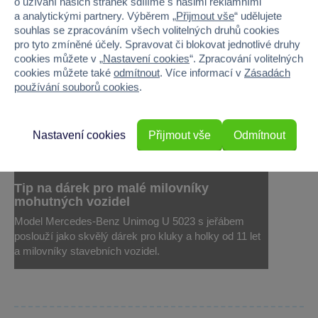
o užívání našich stránek sdílíme s našimi reklamními
a analytickými partnery. Výběrem „
Přijmout vše
“ udělujete
souhlas se zpracováním všech volitelných druhů cookies
pro tyto zmíněné účely. Spravovat či blokovat jednotlivé druhy
cookies můžete v „
Nastavení cookies
“. Zpracování volitelných
cookies můžete také
odmítnout
. Více informací v
Zásadách
používání souborů cookies
.
Nastavení cookies
Přijmout vše
Odmítnout
Tip na dárek pro malé milovníky
mohutných vozidel
Model Mercedes-Benz Unimog U 5023 s jeřábem
poslouží jako skvělý dárek pro kluky a holky od 11 let
a milovníky stavebních vozidel.