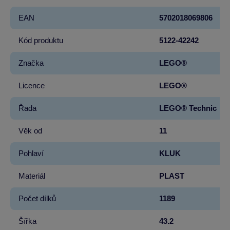
EAN
5702018069806
Kód produktu
5122-42242
Značka
LEGO®
Licence
LEGO®
Řada
LEGO® Technic
Věk od
11
Pohlaví
KLUK
Materiál
PLAST
Počet dílků
1189
Šířka
43.2