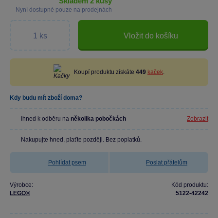
skladem 2 kusy
Nyní dostupné pouze na prodejnách
Vložit do košíku
Koupí produktu získáte
449
kaček
.
Kdy budu mít zboží doma?
Ihned k odběru na
několika pobočkách
Zobrazit
Nakupujte hned, plaťte později. Bez poplatků.
Pohlídat psem
Poslat přátelům
Výrobce:
Kód produktu:
LEGO®
5122-42242