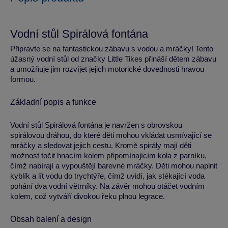
Vodní stůl Spirálová fontána
Připravte se na fantastickou zábavu s vodou a mráčky! Tento
úžasný vodní stůl od značky Little Tikes přináší dětem zábavu
a umožňuje jim rozvíjet jejich motorické dovednosti hravou
formou.
Základní popis a funkce
Vodní stůl Spirálová fontána je navržen s obrovskou
spirálovou dráhou, do které děti mohou vkládat usmívající se
mráčky a sledovat jejich cestu. Kromě spirály mají děti
možnost točit hnacím kolem připomínajícím kola z parníku,
čímž nabírají a vypouštějí barevné mráčky. Děti mohou naplnit
kyblík a lít vodu do trychtýře, čímž uvidí, jak stékající voda
pohání dva vodní větrníky. Na závěr mohou otáčet vodním
kolem, což vytváří divokou řeku plnou legrace.
Obsah balení a design