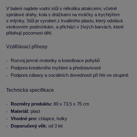
V balení najdete vodní stůl s několika atrakcemi, včetně
spirálové dráhy, kola s drážkami na mráčky a trychtýřem
s mlýnky. Stůl je vyroben z kvalitního plastu, který odolává
venkovním podmínkám, a přichází v živých barvách, které
přitahují pozornost dětí.
Vzdělávací přínosy
Rozvoj jemné motoriky a koordinace pohybů
Podpora kreativního myšlení a představivosti
Podpora zábavy a sociálních dovedností při hře ve skupině
Technická specifikace
Rozměry produktu:
80 x 73,5 x 75 cm
Materiál:
plast
Vhodné pro:
chlapce, holky
Doporučený věk:
od 3 let