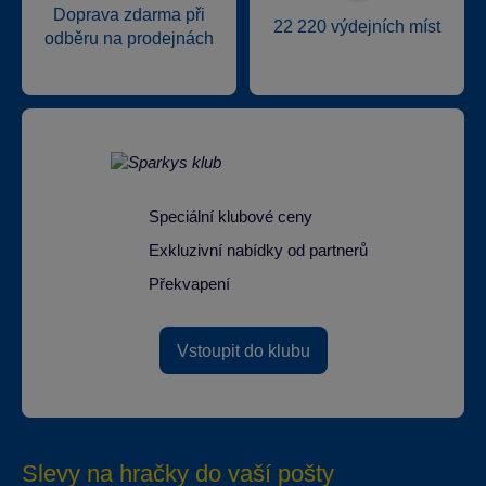
Doprava zdarma při
22 220 výdejních míst
odběru na prodejnách
Speciální klubové ceny
Exkluzivní nabídky od partnerů
Překvapení
Vstoupit do klubu
Slevy na hračky do vaší pošty