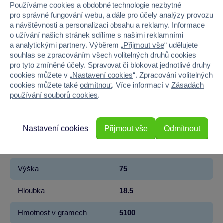
Používáme cookies a obdobné technologie nezbytné
Kód produktu
939MP-173752PE13
pro správné fungování webu, a dále pro účely analýzy provozu
a návštěvnosti a personalizaci obsahu a reklamy. Informace
o užívání našich stránek sdílíme s našimi reklamními
Značka
MGA Entertainment
a analytickými partnery. Výběrem „
Přijmout vše
“ udělujete
souhlas se zpracováním všech volitelných druhů cookies
Řada
LITTLE TIKES
pro tyto zmíněné účely. Spravovat či blokovat jednotlivé druhy
cookies můžete v „
Nastavení cookies
“. Zpracování volitelných
Věk od
3
cookies můžete také
odmítnout
. Více informací v
Zásadách
používání souborů cookies
.
Pohlaví
HOLKA, KLUK
Materiál
PLAST
Nastavení cookies
Přijmout vše
Odmítnout
Šířka
72.5
Výška
75
Hloubka
18.5
Hmotnost v gramech
5100