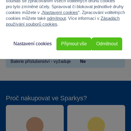
souhlas se zpracováním všech volitelných druhů cookies
pro tyto zmíněné účely. Spravovat či blokovat jednotlivé druhy
Šířka
54
cookies můžete v „
Nastavení cookies
“. Zpracování volitelných
cookies můžete také
odmítnout
. Více informací v
Zásadách
Výška
54
používání souborů cookies
.
Hloubka
17.5
Nastavení cookies
Přijmout vše
Odmítnout
Hmotnost v gramech
3150
Baterie příslušenství - vyžaduje
Ne
Proč nakupovat ve Sparkys?