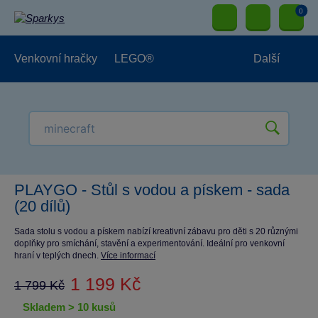
0
Venkovní hračky
LEGO®
Další
Pro kluky
Pro holky
Pro nejmenší
NOVINKY
PLAYGO - Stůl s vodou a pískem - sada
(20 dílů)
Sada stolu s vodou a pískem nabízí kreativní zábavu pro děti s 20 různými
doplňky pro smíchání, stavění a experimentování. Ideální pro venkovní
hraní v teplých dnech.
Více informací
1 199 Kč
1 799 Kč
skladem > 10 kusů