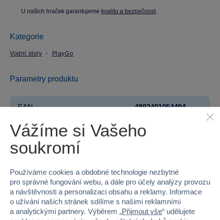
U našich hraček garantujeme
kvalitu a bezpečnost
.
Kategorie
Vodní stoly
PlayGo
Parametry produktu
EAN
4892401054494
Vážíme si Vašeho
Kód produktu
49P-5449
soukromí
Značka
PlayGo
Věk od
18 měsíců
Používáme cookies a obdobné technologie nezbytné
pro správné fungování webu, a dále pro účely analýzy provozu
a návštěvnosti a personalizaci obsahu a reklamy. Informace
Pohlaví
HOLKA, KLUK
o užívání našich stránek sdílíme s našimi reklamními
a analytickými partnery. Výběrem „
Přijmout vše
“ udělujete
Materiál
PLAST