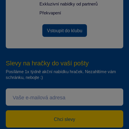
Exkluzivní nabídky od partnerů
Překvapení
Vstoupit do klubu
Slevy na hračky do vaší pošty
Posíláme 1x týdně akční nabídku hraček. Nezahltíme vám
schránku, nebojte :)
Chci slevy