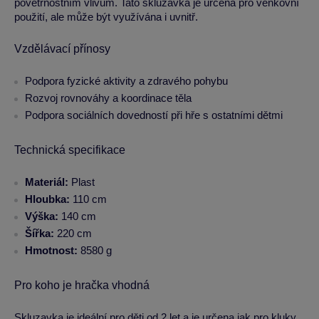
povětrnostním vlivům. Tato skluzavka je určena pro venkovní
použití, ale může být využívána i uvnitř.
Vzdělávací přínosy
Podpora fyzické aktivity a zdravého pohybu
Rozvoj rovnováhy a koordinace těla
Podpora sociálních dovedností při hře s ostatními dětmi
Technická specifikace
Materiál:
Plast
Hloubka:
110 cm
Výška:
140 cm
Šířka:
220 cm
Hmotnost:
8580 g
Pro koho je hračka vhodná
Skluzavka je ideální pro děti od 2 let a je určena jak pro kluky,