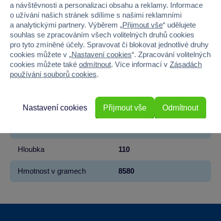
a návštěvnosti a personalizaci obsahu a reklamy. Informace
o užívání našich stránek sdílíme s našimi reklamními
Věk od
3
a analytickými partnery. Výběrem „
Přijmout vše
“ udělujete
souhlas se zpracováním všech volitelných druhů cookies
Pohlaví
HOLKA, KLUK
pro tyto zmíněné účely. Spravovat či blokovat jednotlivé druhy
cookies můžete v „
Nastavení cookies
“. Zpracování volitelných
Materiál
PLAST
cookies můžete také
odmítnout
. Více informací v
Zásadách
používání souborů cookies
.
Barva
MODRÁ
Šířka
220
Nastavení cookies
Přijmout vše
Odmítnout
Výška
140
Hloubka
110
Hmotnost v gramech
8580