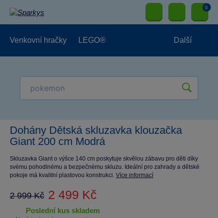
0
Venkovní hračky
LEGO®
Další
Pro kluky
Pro holky
Pro nejmenší
NOVINKY
Dohány Dětská skluzavka klouzačka
Giant 200 cm Modrá
Skluzavka Giant o výšce 140 cm poskytuje skvělou zábavu pro děti díky
svému pohodlnému a bezpečnému skluzu. Ideální pro zahrady a dětské
pokoje má kvalitní plastovou konstrukci.
Více informací
2 499 Kč
2 999 Kč
poslední kus skladem