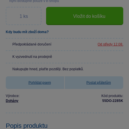
Nyní dostupné pouze v e-shopu
Vložit do košíku
Kdy budu mít zboží doma?
Předpokládané doručení
Od středy 12.08.
K vyzvednutí na prodejně
Nakupujte hned, plaťte později. Bez poplatků.
Pohlídat psem
Poslat přátelům
Výrobce:
Kód produktu:
Dohány
55DO-2285K
Popis produktu