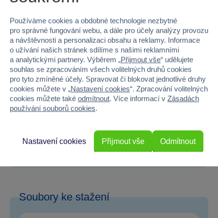
Kód produktu
K935-2-434
Používáme cookies a obdobné technologie nezbytné
Značka
Canpol babies
pro správné fungování webu, a dále pro účely analýzy provozu
a návštěvnosti a personalizaci obsahu a reklamy. Informace
Věk od
3
o užívání našich stránek sdílíme s našimi reklamními
a analytickými partnery. Výběrem „
Přijmout vše
“ udělujete
souhlas se zpracováním všech volitelných druhů cookies
Pohlaví
HOLKA, KLUK
pro tyto zmíněné účely. Spravovat či blokovat jednotlivé druhy
cookies můžete v „
Nastavení cookies
“. Zpracování volitelných
Šířka
2.2
cookies můžete také
odmítnout
. Více informací v
Zásadách
používání souborů cookies
.
Výška
15.5
Hloubka
9.5
Nastavení cookies
Přijmout vše
Odmítnout
Hmotnost v gramech
0
Soubory ke stažení