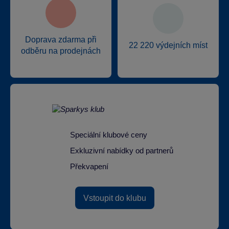
Doprava zdarma při
22 220 výdejních míst
odběru na prodejnách
Speciální klubové ceny
Exkluzivní nabídky od partnerů
Překvapení
Vstoupit do klubu