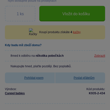
Nyní dostupné pouze na prodejnách
Vložit do košíku
Koupí produktu získáte
4
kačky
.
Kdy budu mít zboží doma?
Ihned k odběru na
několika pobočkách
Zobrazit
Nakupujte hned, plaťte později. Bez poplatků.
Pohlídat psem
Poslat přátelům
Výrobce:
Kód produktu:
Canpol babies
K935-2-434