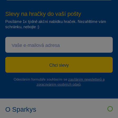
Slevy na hračky do vaší pošty
Posíláme 1x týdně akční nabídku hraček. Nezahltíme vám
schránku, nebojte :)
Chci slevy
Odesláním formuláře souhlasím se
zasíláním newsletterů a
zpracováním osobních údajů
.
O Sparkys
VELKOOBCHOD SPARKYS