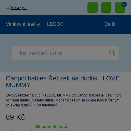
0
Venkovní hračky
LEGO®
Další
Pro kluky
Pro holky
Pro nejmenší
NOVINKY
Canpol babies Řetízek na dudlík I LOVE
MUMMY
Stylový řetízek na dudlík I LOVE MUMMY od Canpol babies je ideální pro
ochranu dudlíku vašeho dítěte. Moderní design se skvěle hodí k různým
kolekcím dudlíků.
Více informací
89 Kč
skladem 5 kusů