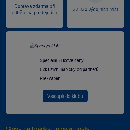
Doprava zdarma při
22 220 výdejních míst
odběru na prodejnách
Speciální klubové ceny
Exkluzivní nabídky od partnerů
Překvapení
Vstoupit do klubu
Slevy na hračky do vaší pošty