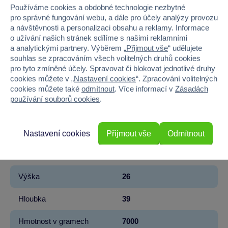
Používáme cookies a obdobné technologie nezbytné
pro správné fungování webu, a dále pro účely analýzy provozu
Kód produktu
55DO-463K
a návštěvnosti a personalizaci obsahu a reklamy. Informace
o užívání našich stránek sdílíme s našimi reklamními
Značka
Dohany
a analytickými partnery. Výběrem „
Přijmout vše
“ udělujete
souhlas se zpracováním všech volitelných druhů cookies
Věk od
3
pro tyto zmíněné účely. Spravovat či blokovat jednotlivé druhy
cookies můžete v „
Nastavení cookies
“. Zpracování volitelných
Pohlaví
KLUK
cookies můžete také
odmítnout
. Více informací v
Zásadách
používání souborů cookies
.
Materiál
PLAST
Barva
MODRÁ
Nastavení cookies
Přijmout vše
Odmítnout
Šířka
163
Výška
26
Hloubka
39
Hmotnost v gramech
7000