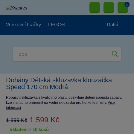
0
Venkovní hračky
LEGO®
Další
Pro kluky
Pro holky
Pro nejmenší
NOVINKY
Dohány Dětská skluzavka klouzačka
Speed 170 cm Modrá
Robustní skluzavka z kvalitního plastu poskytuje dětem spoustu zábavy.
Lze ji snadno proměnit na vodní skluzavku pro horké letní dny.
Více
informací
1 599 Kč
1 899 Kč
skladem > 10 kusů