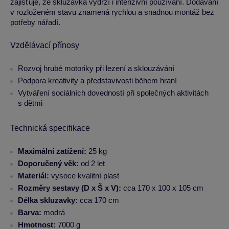
zajišťuje, že skluzavka vydrží i intenzivní používání. Dodávání
v rozloženém stavu znamená rychlou a snadnou montáž bez
potřeby nářadí.
Vzdělávací přínosy
Rozvoj hrubé motoriky při lezení a sklouzávání
Podpora kreativity a představivosti během hraní
Vytváření sociálních dovedností při společných aktivitách
s dětmi
Technická specifikace
Maximální zatížení:
25 kg
Doporučený věk:
od 2 let
Materiál:
vysoce kvalitní plast
Rozměry sestavy (D x Š x V):
cca 170 x 100 x 105 cm
Délka skluzavky:
cca 170 cm
Barva:
modrá
Hmotnost:
7000 g