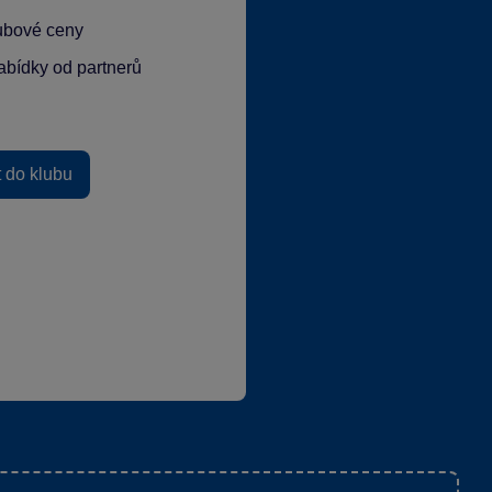
lubové ceny
abídky od partnerů
t do klubu