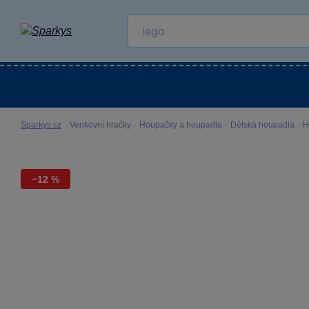
Kategorie
Venkovní hračky
LEGO®
Pro 
Sparkys.cz
·
Venkovní hračky
·
Houpačky a houpadla
·
Dětská houpadla
·
H
−12 %