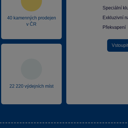
Speciální k
Exkluzivní n
40 kamenných prodejen
v ČR
Překvapení
Vstoupi
22 220 výdejních míst