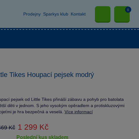
0
Prodejny
Sparkys klub
Kontakt
ttle Tikes Houpací pejsek modrý
pací pejsek od Little Tikes přináší zábavu a pohyb pro batolata
ětší děti v jednom. S jeho vysokým opěradlem a protiskluzovými
ojeťmi je hra bezpečná a veselá.
Více informací
1 299 Kč
469 Kč
poslední kus skladem