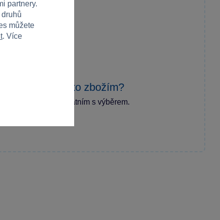
i partnery.
h druhů
ies můžete
t
. Více
zkušenost s tímto zbožím?
ecenzi a pomozte ostatním s výběrem.