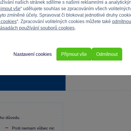
užívání našich stránek sdílíme s našimi reklamními a analytickým
ijmout vše
“ udělujete souhlas se zpracováním všech volitelnýc
tyto zmíněné účely. Spravovat či blokovat jednotlivé druhy cook
 cookies
“. Zpracování volitelných cookies můžete také
odmítnou
ásadách používání souborů cookies
.
Máte 
Nastavení cookies
Přijmout vše
Odmítnout
Napište r
e
ého důvodu.
Proti nemam vůbec nic