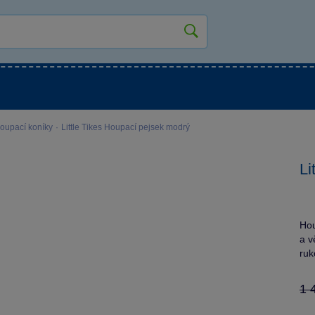
kluky
Pro holky
Pro nejmenší
NOVINKY
oupací koníky
·
Little Tikes Houpací pejsek modrý
Li
Hou
a v
ruk
1 