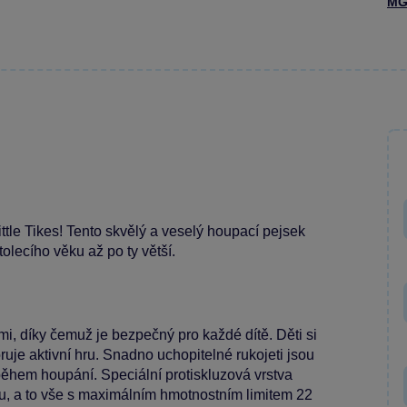
MG
le Tikes! Tento skvělý a veselý houpací pejsek
olecího věku až po ty větší.
mi, díky čemuž je bezpečný pro každé dítě. Děti si
uje aktivní hru. Snadno uchopitelné rukojeti jsou
ěhem houpání. Speciální protiskluzová vrstva
nku, a to vše s maximálním hmotnostním limitem 22