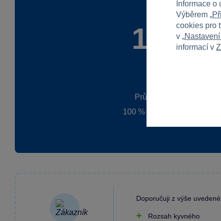
Informace o 
Výběrem „
Př
cookies pro 
100 %
v „
Nastavení
informací v
Z
Průměr z 1 hodnocení
100 % zákazníků doporučuj
Doporučuji z výše uveden
Rozsah kyvného