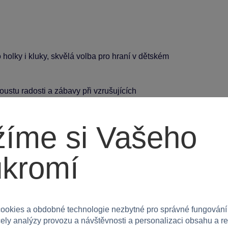
 holky i kluky, skvělá volba pro hraní v dětském
ustu radosti a zábavy při vzrušujících
íme si Vašeho
ukromí
ookies a obdobné technologie nezbytné pro správné fungování
čely analýzy provozu a návštěvnosti a personalizaci obsahu a r