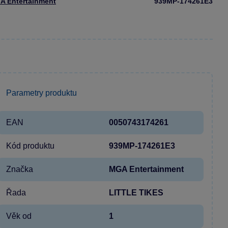
A Entertainment
939MP-174261E3
Parametry produktu
EAN
0050743174261
Kód produktu
939MP-174261E3
Značka
MGA Entertainment
Řada
LITTLE TIKES
Věk od
1