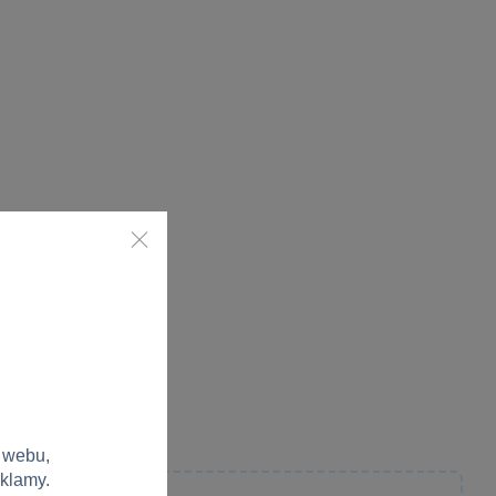
 webu,
eklamy.