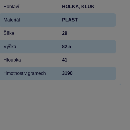
Pohlaví
HOLKA, KLUK
Materiál
PLAST
Šířka
29
Výška
82.5
Hloubka
41
Hmotnost v gramech
3190