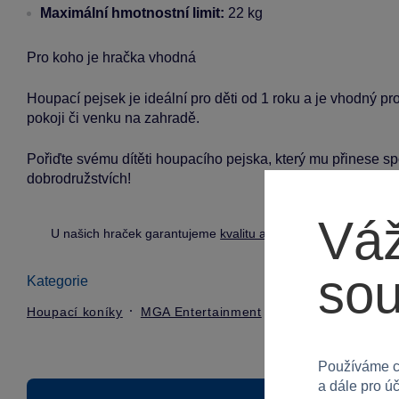
Maximální hmotnostní limit:
22 kg
Pro koho je hračka vhodná
Houpací pejsek je ideální pro děti od 1 roku a je vhodný pro
pokoji či venku na zahradě.
Pořiďte svému dítěti houpacího pejska, který mu přinese spo
dobrodružstvích!
Váž
U našich hraček garantujeme
kvalitu a bezpečnost
.
so
Kategorie
Houpací koníky
MGA Entertainment
Používáme c
a dále pro ú