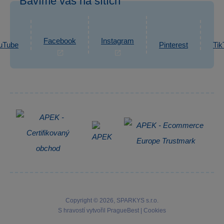
Bavíme vás na sítích
eshop@sparkys.cz
Reklamace
Ochrana osobních údajů GDPR
Napsat zprávu
Informace o zpracování osobních údajů
Facebook
Instagram
uTube
Pinterest
Tik
Zpětný odběr elektrozařízení
Copyright © 2026, SPARKYS s.r.o.
S hravostí vytvořil
PragueBest
|
Cookies