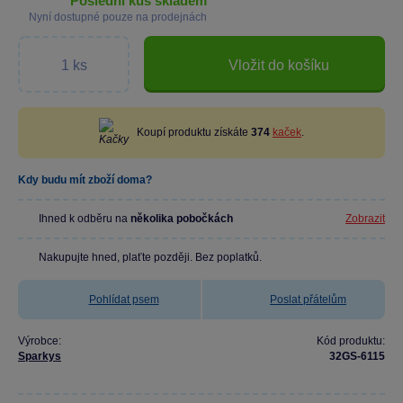
poslední kus skladem
Nyní dostupné pouze na prodejnách
Vložit do košíku
Koupí produktu získáte
374
kaček
.
Kdy budu mít zboží doma?
Ihned k odběru na
několika pobočkách
Zobrazit
Nakupujte hned, plaťte později. Bez poplatků.
Pohlídat psem
Poslat přátelům
Výrobce:
Kód produktu:
Sparkys
32GS-6115