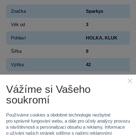
Značka
Sparkys
Věk od
3
Pohlaví
HOLKA, KLUK
Šířka
9
Výška
42
Hloubka
2
Vážíme si Vašeho
Hmotnost v gramech
80
soukromí
Baterie produktu - vyžaduje
Ano
Používáme cookies a obdobné technologie nezbytné
Baterie produktu - součást balení
Ne
pro správné fungování webu, a dále pro účely analýzy provozu
a návštěvnosti a personalizaci obsahu a reklamy. Informace
Baterie produktu - počet
2
o užívání našich stránek sdílíme s našimi reklamními