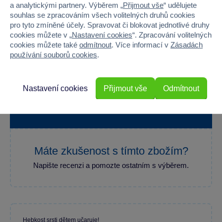
a analytickými partnery. Výběrem „
Přijmout vše
“ udělujete
Baterie produktu - typ
AA (LR6) tužkové 1,5V
souhlas se zpracováním všech volitelných druhů cookies
pro tyto zmíněné účely. Spravovat či blokovat jednotlivé druhy
cookies můžete v „
Nastavení cookies
“. Zpracování volitelných
cookies můžete také
odmítnout
. Více informací v
Zásadách
používání souborů cookies
.
100 %
Nastavení cookies
Přijmout vše
Odmítnout
Průměr z 1 hodnocení
100 % zákazníků doporučuje
Máte zkušenost s tímto zbožím?
Napište recenzi a pomozte ostatním s výběrem.
Hebkost srsti dětem učaruje!