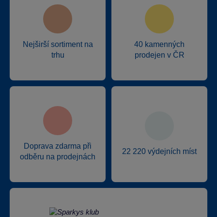
Nejširší sortiment na
40 kamenných
trhu
prodejen v ČR
Doprava zdarma při
22 220 výdejních míst
odběru na prodejnách