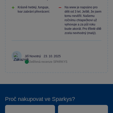
Krásně hebký, funguje,
Na www je napsáno pro
tvar zabrání převrácení.
děti od 3 let. Ještě, že jsem
tomu nevěřil. Našemu
ročnímu chlapečkovi už
vyhovuje a za půl roku
bude akorát. Pro tříleté dítě
zcela nevhodný (malý).
Jiří Novotný
23. 10. 2025
Ověřená recenze SPARKYS
Proč nakupovat ve Sparkys?