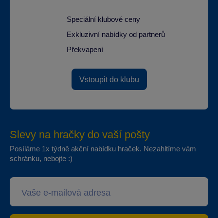
Speciální klubové ceny
Exkluzivní nabídky od partnerů
Překvapení
Vstoupit do klubu
Slevy na hračky do vaší pošty
Posíláme 1x týdně akční nabídku hraček. Nezahltíme vám
schránku, nebojte :)