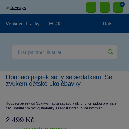
0
Venkovní hračky
LEGO®
Další
Pro kluky
Pro holky
Pro nejmenší
NOVINKY
Houpací pejsek šedý se sedátkem. Se
zvukem dětské ukolébavky
Houpací pejsek od Sparkys nabízí zábavu a uklidňující hudbu pro malé
děti. Ideální pro rozvoj motoriky a radost z hraní.
Více informací
2 499 Kč