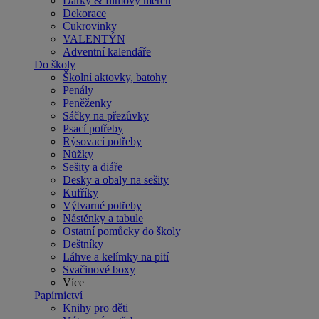
Dárky & filmový merch
Dekorace
Cukrovinky
VALENTÝN
Adventní kalendáře
Do školy
Školní aktovky, batohy
Penály
Peněženky
Sáčky na přezůvky
Psací potřeby
Rýsovací potřeby
Nůžky
Sešity a diáře
Desky a obaly na sešity
Kufříky
Výtvarné potřeby
Nástěnky a tabule
Ostatní pomůcky do školy
Deštníky
Láhve a kelímky na pití
Svačinové boxy
Více
Papírnictví
Knihy pro děti