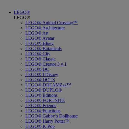
LEGO®
LEGO®
LEGO® Animal Crossing™
LEGO® Architecture
LEGO® Art
LEGO® Avatar
LEGO® Bluey
LEGO® Botanicals
LEGO® City
LEGO® Classic
LEGO® Creator 3 v 1
LEGO® DC
LEGO® I Disney
LEGO® DOTS
LEGO® DREAMZzz™
LEGO® DUPLO®
LEGO® Editions
LEGO® FORTNITE
LEGO® Friends
LEGO® Functions
LEGO® Gabby’s Dollhouse
LEGO® Harry Potter™
LEGO® K-Pop