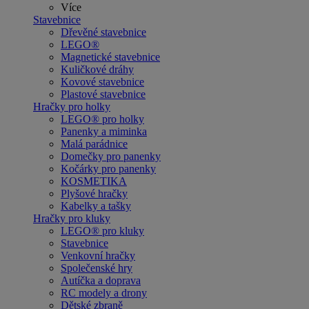
Více
Stavebnice
Dřevěné stavebnice
LEGO®
Magnetické stavebnice
Kuličkové dráhy
Kovové stavebnice
Plastové stavebnice
Hračky pro holky
LEGO® pro holky
Panenky a miminka
Malá parádnice
Domečky pro panenky
Kočárky pro panenky
KOSMETIKA
Plyšové hračky
Kabelky a tašky
Hračky pro kluky
LEGO® pro kluky
Stavebnice
Venkovní hračky
Společenské hry
Autíčka a doprava
RC modely a drony
Dětské zbraně