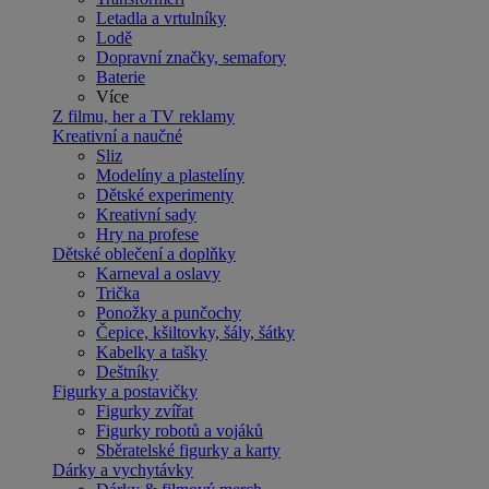
Letadla a vrtulníky
Lodě
Dopravní značky, semafory
Baterie
Více
Z filmu, her a TV reklamy
Kreativní a naučné
Sliz
Modelíny a plastelíny
Dětské experimenty
Kreativní sady
Hry na profese
Dětské oblečení a doplňky
Karneval a oslavy
Trička
Ponožky a punčochy
Čepice, kšiltovky, šály, šátky
Kabelky a tašky
Deštníky
Figurky a postavičky
Figurky zvířat
Figurky robotů a vojáků
Sběratelské figurky a karty
Dárky a vychytávky