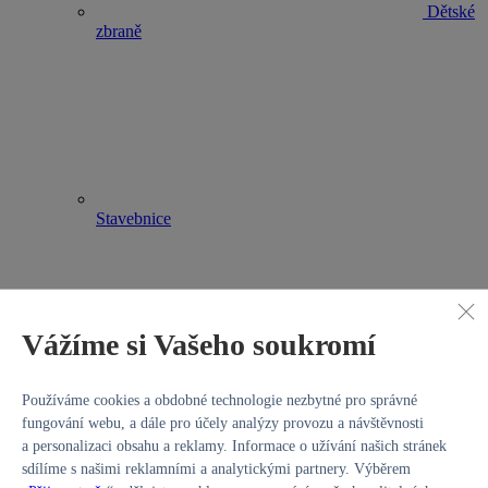
Dětské
zbraně
Stavebnice
Vážíme si Vašeho soukromí
Hry na
Používáme cookies a obdobné technologie nezbytné pro správné
profese
fungování webu, a dále pro účely analýzy provozu a návštěvnosti
Kategorie
LEGO® pro kluky
a personalizaci obsahu a reklamy. Informace o užívání našich stránek
Stavebnice
sdílíme s našimi reklamními a analytickými partnery. Výběrem
Venkovní hračky