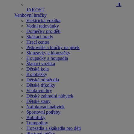
II.
JAKOST
Venkovní hračky
Elektrická vozítka
Vodní radovánky
Domečky pro děti
Skákací hrady
Hrací centra
Pískoviště a hračky na písek
Skluzavky a klouzačky
Houpačky a houpadla
Šlapací vozítka
Dětská kola
Koloběžky
Dětská odrážedla
Dětské tříkolky
Venkovní hry
Dětský zahradní nábytek
Dětské stany
Nafukovací nábytek
Sportovní potřeby
Bublifuky
Trampolíny
Hopsadla a skákadla pro děti
Plastové míčky