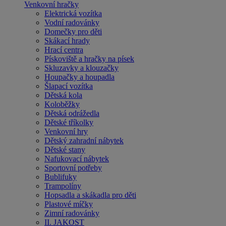
Venkovní hračky
Elektrická vozítka
Vodní radovánky
Domečky pro děti
Skákací hrady
Hrací centra
Pískoviště a hračky na písek
Skluzavky a klouzačky
Houpačky a houpadla
Šlapací vozítka
Dětská kola
Koloběžky
Dětská odrážedla
Dětské tříkolky
Venkovní hry
Dětský zahradní nábytek
Dětské stany
Nafukovací nábytek
Sportovní potřeby
Bublifuky
Trampolíny
Hopsadla a skákadla pro děti
Plastové míčky
Zimní radovánky
II. JAKOST