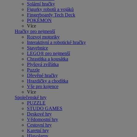
Solární hračky
Figurky robotů a vojáků
Fingerboardy Tech Deck
POKÉMON
Více
Hračky pro nejmenší
Rozvoj motoriky
Interaktivní a robotické hračky
Stavebnice
LEGO® pro nejmenší
Chrastítka a kousátka
Plyšová zvířátka
Puzzle
Dřevěné hračky
Hrazdičky a chodítka
Vše pro kojence
Více
Společenské hry
PUZZLE
STUDO GAMES
Deskové hry
Vědomostní hry
Cestovní hry
Karetní hry
Hlavolamy