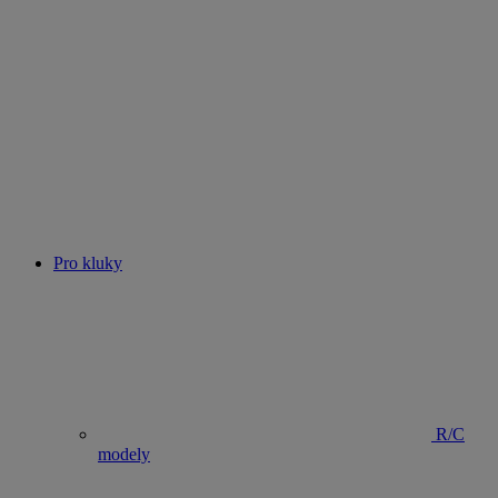
Pro kluky
R/C
modely