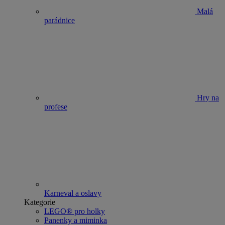
Malá
parádnice
Hry na
profese
Karneval a oslavy
Kategorie
LEGO® pro holky
Panenky a miminka