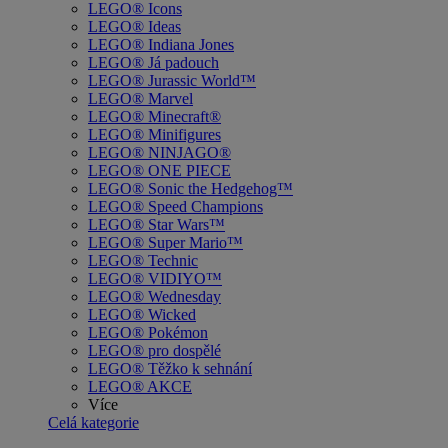
LEGO® Icons
LEGO® Ideas
LEGO® Indiana Jones
LEGO® Já padouch
LEGO® Jurassic World™
LEGO® Marvel
LEGO® Minecraft®
LEGO® Minifigures
LEGO® NINJAGO®
LEGO® ONE PIECE
LEGO® Sonic the Hedgehog™
LEGO® Speed Champions
LEGO® Star Wars™
LEGO® Super Mario™
LEGO® Technic
LEGO® VIDIYO™
LEGO® Wednesday
LEGO® Wicked
LEGO® Pokémon
LEGO® pro dospělé
LEGO® Těžko k sehnání
LEGO® AKCE
Více
Celá kategorie