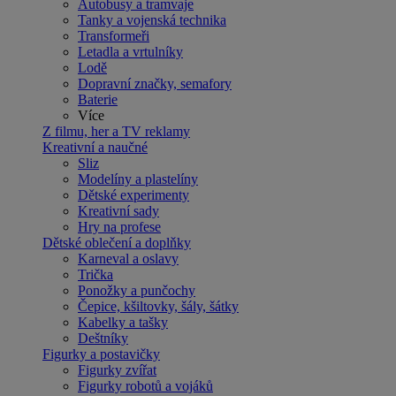
Autobusy a tramvaje
Tanky a vojenská technika
Transformeři
Letadla a vrtulníky
Lodě
Dopravní značky, semafory
Baterie
Více
Z filmu, her a TV reklamy
Kreativní a naučné
Sliz
Modelíny a plastelíny
Dětské experimenty
Kreativní sady
Hry na profese
Dětské oblečení a doplňky
Karneval a oslavy
Trička
Ponožky a punčochy
Čepice, kšiltovky, šály, šátky
Kabelky a tašky
Deštníky
Figurky a postavičky
Figurky zvířat
Figurky robotů a vojáků