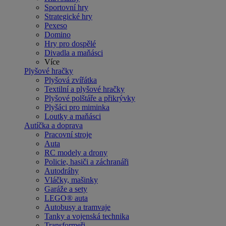
Sportovní hry
Strategické hry
Pexeso
Domino
Hry pro dospělé
Divadla a maňásci
Více
Plyšové hračky
Plyšová zvířátka
Textilní a plyšové hračky
Plyšové polštáře a přikrývky
Plyšáci pro miminka
Loutky a maňásci
Autíčka a doprava
Pracovní stroje
Auta
RC modely a drony
Policie, hasiči a záchranáři
Autodráhy
Vláčky, mašinky
Garáže a sety
LEGO® auta
Autobusy a tramvaje
Tanky a vojenská technika
Transformeři