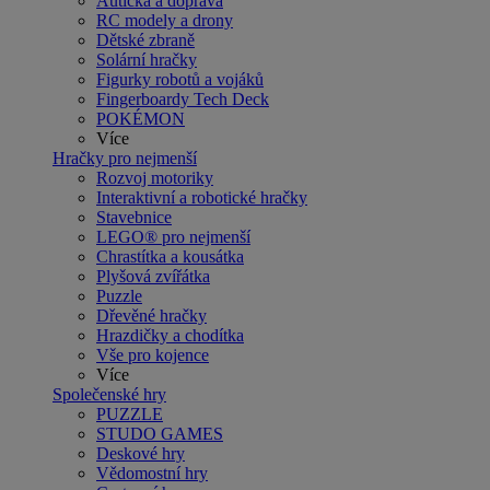
Autíčka a doprava
RC modely a drony
Dětské zbraně
Solární hračky
Figurky robotů a vojáků
Fingerboardy Tech Deck
POKÉMON
Více
Hračky pro nejmenší
Rozvoj motoriky
Interaktivní a robotické hračky
Stavebnice
LEGO® pro nejmenší
Chrastítka a kousátka
Plyšová zvířátka
Puzzle
Dřevěné hračky
Hrazdičky a chodítka
Vše pro kojence
Více
Společenské hry
PUZZLE
STUDO GAMES
Deskové hry
Vědomostní hry