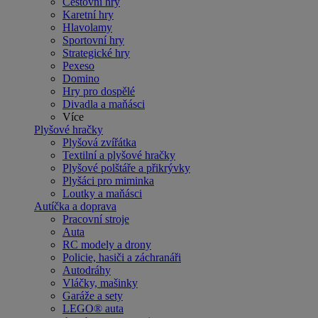
Cestovní hry
Karetní hry
Hlavolamy
Sportovní hry
Strategické hry
Pexeso
Domino
Hry pro dospělé
Divadla a maňásci
Více
Plyšové hračky
Plyšová zvířátka
Textilní a plyšové hračky
Plyšové polštáře a přikrývky
Plyšáci pro miminka
Loutky a maňásci
Autíčka a doprava
Pracovní stroje
Auta
RC modely a drony
Policie, hasiči a záchranáři
Autodráhy
Vláčky, mašinky
Garáže a sety
LEGO® auta