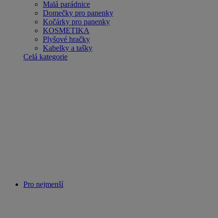
Malá parádnice
Domečky pro panenky
Kočárky pro panenky
KOSMETIKA
Plyšové hračky
Kabelky a tašky
Celá kategorie
Pro nejmenší