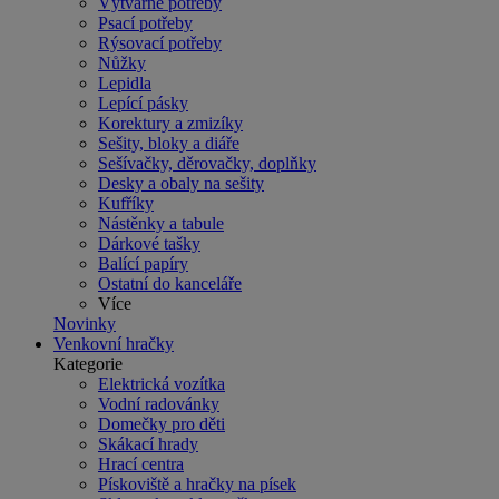
Výtvarné potřeby
Psací potřeby
Rýsovací potřeby
Nůžky
Lepidla
Lepící pásky
Korektury a zmizíky
Sešity, bloky a diáře
Sešívačky, děrovačky, doplňky
Desky a obaly na sešity
Kufříky
Nástěnky a tabule
Dárkové tašky
Balící papíry
Ostatní do kanceláře
Více
Novinky
Venkovní hračky
Kategorie
Elektrická vozítka
Vodní radovánky
Domečky pro děti
Skákací hrady
Hrací centra
Pískoviště a hračky na písek