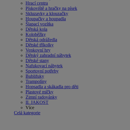
Hrací centra
Pískoviště a hračky na písek
Skluzavky a klouzačky
Houpačky a houpadla
Šlapací vozítka
Dětská kola
Koloběžky
Dětská odrážedla
Dětské tříkolky
Venkovní hry
Dětský zahradní nábytek
Dětské stany
Nafukovací nábytek
Sportovní potřeby
Bublifuky
Trampolíny
Hopsadla a skákadla pro děti
Plastové míčky
Zimní radovánky
II. JAKOST
Více
Celá kategorie