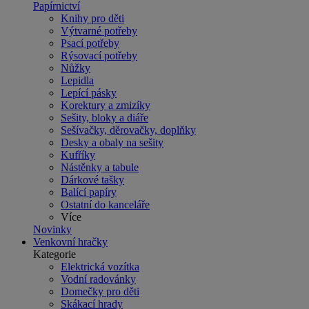
Papírnictví
Knihy pro děti
Výtvarné potřeby
Psací potřeby
Rýsovací potřeby
Nůžky
Lepidla
Lepící pásky
Korektury a zmizíky
Sešity, bloky a diáře
Sešívačky, děrovačky, doplňky
Desky a obaly na sešity
Kufříky
Nástěnky a tabule
Dárkové tašky
Balící papíry
Ostatní do kanceláře
Více
Novinky
Venkovní hračky
Kategorie
Elektrická vozítka
Vodní radovánky
Domečky pro děti
Skákací hrady