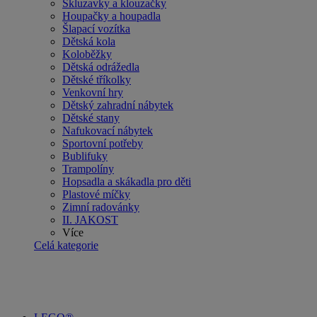
Skluzavky a klouzačky
Houpačky a houpadla
Šlapací vozítka
Dětská kola
Koloběžky
Dětská odrážedla
Dětské tříkolky
Venkovní hry
Dětský zahradní nábytek
Dětské stany
Nafukovací nábytek
Sportovní potřeby
Bublifuky
Trampolíny
Hopsadla a skákadla pro děti
Plastové míčky
Zimní radovánky
II. JAKOST
Více
Celá kategorie