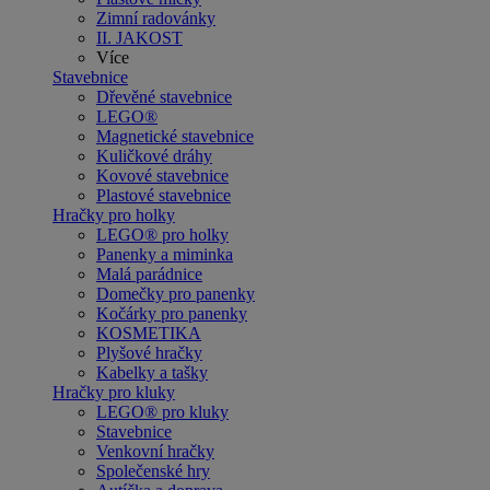
Zimní radovánky
II. JAKOST
Více
Stavebnice
Dřevěné stavebnice
LEGO®
Magnetické stavebnice
Kuličkové dráhy
Kovové stavebnice
Plastové stavebnice
Hračky pro holky
LEGO® pro holky
Panenky a miminka
Malá parádnice
Domečky pro panenky
Kočárky pro panenky
KOSMETIKA
Plyšové hračky
Kabelky a tašky
Hračky pro kluky
LEGO® pro kluky
Stavebnice
Venkovní hračky
Společenské hry