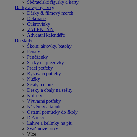
Sběratelské figurky a karty
Dárky a vychytávky
Dárky & filmový merch
Dekorace
Cukrovinky
VALENTÝN
Adventní kalendáře
Do školy
Školní aktovky, batohy
Penály
Peněženky
Sáčky na přezůvky
Psací potřeby
Rýsovací potřeby
Nůžky
Sešity a diáře
Desky a obaly na sešity
Kufříky
Výtvarné potřeby
Nástěnky a tabule
Ostatní pomůcky do školy
Deštníky
Láhve a kelímky na pití
Svačinové boxy
Více