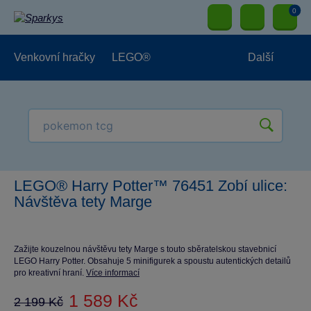
0
Venkovní hračky
LEGO®
Další
Pro kluky
Pro holky
Pro nejmenší
NOVINKY
LEGO® Harry Potter™ 76451 Zobí ulice:
Návštěva tety Marge
Zažijte kouzelnou návštěvu tety Marge s touto sběratelskou stavebnicí
LEGO Harry Potter. Obsahuje 5 minifigurek a spoustu autentických detailů
pro kreativní hraní.
Více informací
1 589 Kč
2 199 Kč