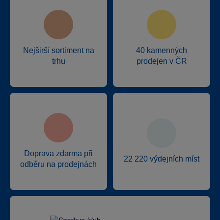
Nejširší sortiment na
40 kamenných
trhu
prodejen v ČR
Doprava zdarma při
22 220 výdejních míst
odběru na prodejnách