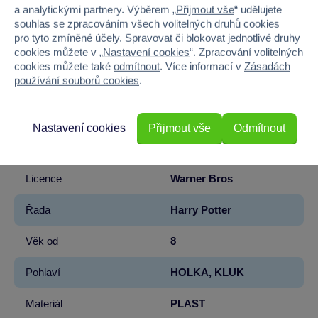
LEGO® Harry Potter™
LEGO®
a analytickými partnery. Výběrem „
Přijmout vše
“ udělujete
souhlas se zpracováním všech volitelných druhů cookies
pro tyto zmíněné účely. Spravovat či blokovat jednotlivé druhy
Parametry produktu
cookies můžete v „
Nastavení cookies
“. Zpracování volitelných
cookies můžete také
odmítnout
. Více informací v
Zásadách
používání souborů cookies
.
EAN
5702017812892
Kód produktu
5122-76451
Nastavení cookies
Přijmout vše
Odmítnout
Značka
LEGO®
Licence
Warner Bros
Řada
Harry Potter
Věk od
8
Pohlaví
HOLKA, KLUK
Materiál
PLAST