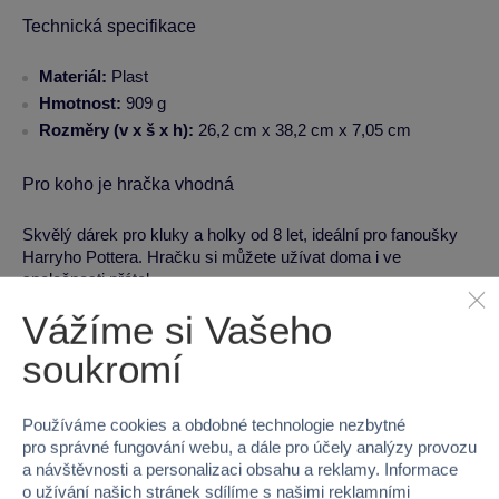
Technická specifikace
Materiál:
Plast
Hmotnost:
909 g
Rozměry (v x š x h):
26,2 cm x 38,2 cm x 7,05 cm
Pro koho je hračka vhodná
Skvělý dárek pro kluky a holky od 8 let, ideální pro fanoušky
Harryho Pottera. Hračku si můžete užívat doma i ve
společnosti přátel.
Vážíme si Vašeho
Vstupte do kouzelného světa Harryho Pottera a prožijte
mnohá dobrodružství s touto fantastickou stavebnicí!
soukromí
U našich hraček garantujeme
kvalitu a bezpečnost
.
Používáme cookies a obdobné technologie nezbytné
pro správné fungování webu, a dále pro účely analýzy provozu
a návštěvnosti a personalizaci obsahu a reklamy. Informace
Kategorie
o užívání našich stránek sdílíme s našimi reklamními