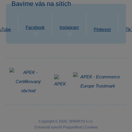
Bavíme vás na sítích
eshop@sparkys.cz
Reklamace
Ochrana osobních údajů GDPR
Napsat zprávu
Informace o zpracování osobních údajů
Facebook
Instagram
uTube
Pinterest
Tik
Zpětný odběr elektrozařízení
Copyright © 2026, SPARKYS s.r.o.
S hravostí vytvořil
PragueBest
|
Cookies