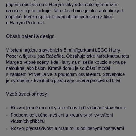
připomenout scénu s Harrym díky odnímatelným mřížím
na oknech jeho pokoje. Tato stavebnice je plná autentických
doplňků, které inspirují k hraní oblíbených scén z filmů
o Harrym Potterovi.
Obsah balení a design
V balení najdete stavebnici s 5 minifigurkami LEGO Harry
Potter a figurku psa Rašafíka. Obsahuje také nafouknutou tetu
Marge z vtipné scény, kde Harry na ni sešle kouzlo a ona se
nafoukne jako balón. Kromě domu je součástí model
s nápisem 'Privet Drive' a pouličním osvětlením. Stavebnice
je vyrobena z kvalitního plastu a je určena pro děti od 8 let.
Vzdělávací přínosy
Rozvoj jemné motoriky a zručnosti při skládání stavebnice
Podpora logického myšlení a kreativity při vytváření
vlastních příběhů
Rozvoj představivosti a hraní rolí s oblíbenými postavami