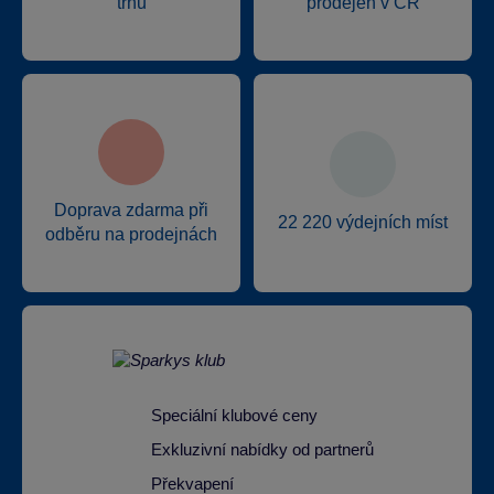
trhu
prodejen v ČR
Doprava zdarma při
22 220 výdejních míst
odběru na prodejnách
Speciální klubové ceny
Exkluzivní nabídky od partnerů
Překvapení