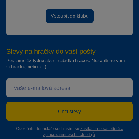
Vstoupit do klubu
Slevy na hračky do vaší pošty
Posíláme 1x týdně akční nabídku hraček. Nezahltíme vám
schránku, nebojte :)
Chci slevy
Odesláním formuláře souhlasím se
zasíláním newsletterů a
zpracováním osobních údajů
.