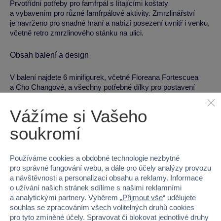
Prvotřídní potřeby pro famfrpál s lítajícími koštaty
a vybavením pro různé famfrpálové aktivity. Zmrzlinářství
je navrženo pro snadné hraní a nabízí posezení uvnitř i venku,
včetně retro zmrzlinového stánku na ulici.
Obsah balení a design
V balení najdete 6 minifigurek, včetně Floreana Fortescuea
a Cho Changové, a všechny potřebné dílky pro postavení
obou obchodů. Kvalitní plastové části zajišťují dlouhou
životnost a bezpečné hraní.
Vážíme si Vašeho
soukromí
Vzdělávací přínosy
Rozvoj jemné motoriky a zručnosti
Používáme cookies a obdobné technologie nezbytné
Podpora logického myšlení a trpělivosti
pro správné fungování webu, a dále pro účely analýzy provozu
Rozvoj představivosti a hraní rolí
a návštěvnosti a personalizaci obsahu a reklamy. Informace
o užívání našich stránek sdílíme s našimi reklamními
a analytickými partnery. Výběrem „
Přijmout vše
“ udělujete
Technická specifikace
souhlas se zpracováním všech volitelných druhů cookies
pro tyto zmíněné účely. Spravovat či blokovat jednotlivé druhy