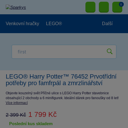
0
Venkovní hračky
LEGO®
Další
Pro kluky
Pro holky
Pro nejmenší
NOVINKY
LEGO® Harry Potter™ 76452 Prvotřídní
potřeby pro famfrpál a zmrzlinářství
Objevte kouzelný svět Příčné ulice s LEGO Harry Potter stavebnice
obsahující 2 obchody a 6 minifigurek. Ideální dárek pro fanoušky od 8 let!
Více informací
1 799 Kč
2 399 Kč
poslední kus skladem