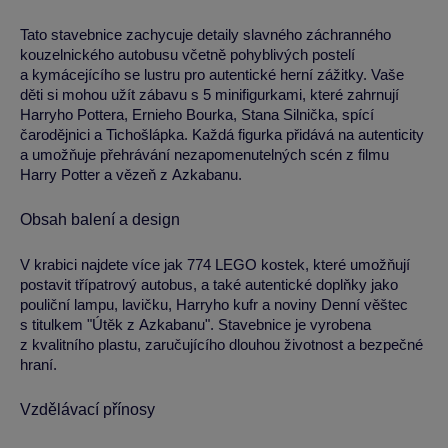
Tato stavebnice zachycuje detaily slavného záchranného
kouzelnického autobusu včetně pohyblivých postelí
a kymácejícího se lustru pro autentické herní zážitky. Vaše
děti si mohou užít zábavu s 5 minifigurkami, které zahrnují
Harryho Pottera, Ernieho Bourka, Stana Silnička, spící
čarodějnici a Tichošlápka. Každá figurka přidává na autenticity
a umožňuje přehrávání nezapomenutelných scén z filmu
Harry Potter a vězeň z Azkabanu.
Obsah balení a design
V krabici najdete více jak 774 LEGO kostek, které umožňují
postavit třípatrový autobus, a také autentické doplňky jako
pouliční lampu, lavičku, Harryho kufr a noviny Denní věštec
s titulkem "Útěk z Azkabanu". Stavebnice je vyrobena
z kvalitního plastu, zaručujícího dlouhou životnost a bezpečné
hraní.
Vzdělávací přínosy