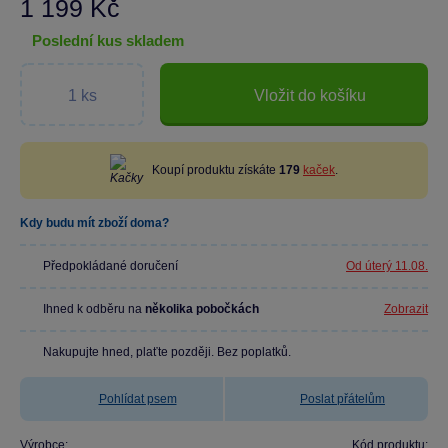
1 199 Kč
poslední kus skladem
Vložit do košíku
Koupí produktu získáte
179
kaček
.
Kdy budu mít zboží doma?
Předpokládané doručení
Od úterý 11.08.
Ihned k odběru na
několika pobočkách
Zobrazit
Nakupujte hned, plaťte později. Bez poplatků.
Pohlídat psem
Poslat přátelům
Výrobce:
Kód produktu: