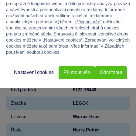
pro správné fungování webu, a dále pro účely analýzy provozu
a návštěvnosti a personalizaci obsahu a reklamy. Informace
o užívání našich stránek sdílíme s našimi reklamními
U našich hraček garantujeme
kvalitu a bezpečnost
.
a analytickými partnery. Výběrem „
Přijmout vše
“ udělujete
souhlas se zpracováním všech volitelných druhů cookies
Kategorie
pro tyto zmíněné účely. Spravovat či blokovat jednotlivé druhy
cookies můžete v „
Nastavení cookies
“. Zpracování volitelných
LEGO® Harry Potter™
LEGO®
cookies můžete také
odmítnout
. Více informací v
Zásadách
používání souborů cookies
.
Parametry produktu
Nastavení cookies
Přijmout vše
Odmítnout
EAN
5702017812847
Kód produktu
5122-76446
Značka
LEGO®
Licence
Warner Bros
Řada
Harry Potter