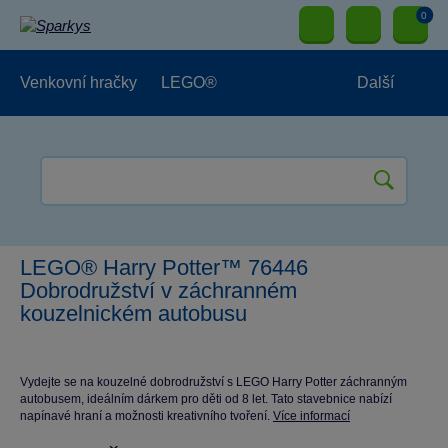
0
Venkovní hračky
LEGO®
Další
Pro kluky
Pro holky
Pro nejmenší
NOVINKY
LEGO® Harry Potter™ 76446
Dobrodružství v záchranném
kouzelnickém autobusu
Vydejte se na kouzelné dobrodružství s LEGO Harry Potter záchranným
autobusem, ideálním dárkem pro děti od 8 let. Tato stavebnice nabízí
napínavé hraní a možnosti kreativního tvoření.
Více informací