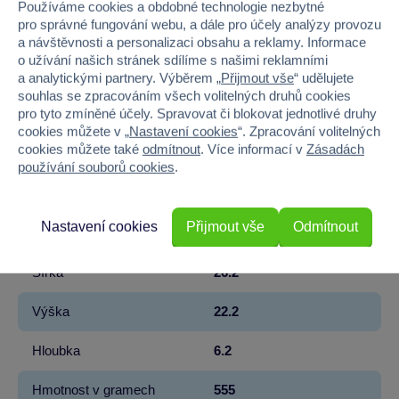
Používáme cookies a obdobné technologie nezbytné
pro správné fungování webu, a dále pro účely analýzy provozu
Licence
Warner Bros
a návštěvnosti a personalizaci obsahu a reklamy. Informace
o užívání našich stránek sdílíme s našimi reklamními
Řada
Harry Potter
a analytickými partnery. Výběrem „
Přijmout vše
“ udělujete
souhlas se zpracováním všech volitelných druhů cookies
pro tyto zmíněné účely. Spravovat či blokovat jednotlivé druhy
Věk od
8
cookies můžete v „
Nastavení cookies
“. Zpracování volitelných
cookies můžete také
odmítnout
. Více informací v
Zásadách
Pohlaví
HOLKA, KLUK
používání souborů cookies
.
Materiál
PLAST
Nastavení cookies
Přijmout vše
Odmítnout
Počet dílků
390
Šířka
26.2
Výška
22.2
Hloubka
6.2
Hmotnost v gramech
555