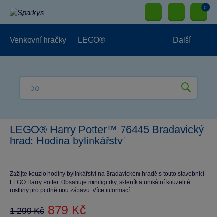
0
Venkovní hračky
LEGO®
Další
Pro kluky
Pro holky
Pro nejmenší
NOVINKY
LEGO® Harry Potter™ 76445 Bradavický
hrad: Hodina bylinkářství
Zažijte kouzlo hodiny bylinkářství na Bradavickém hradě s touto stavebnicí
LEGO Harry Potter. Obsahuje minifigurky, skleník a unikátní kouzelné
rostliny pro podnětnou zábavu.
Více informací
879 Kč
1 299 Kč