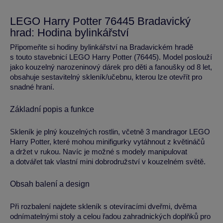
LEGO Harry Potter 76445 Bradavický
hrad: Hodina bylinkářství
Připomeňte si hodiny bylinkářství na Bradavickém hradě
s touto stavebnicí LEGO Harry Potter (76445). Model poslouží
jako kouzelný narozeninový dárek pro děti a fanoušky od 8 let,
obsahuje sestavitelný skleník/učebnu, kterou lze otevřít pro
snadné hraní.
Základní popis a funkce
Skleník je plný kouzelných rostlin, včetně 3 mandragor LEGO
Harry Potter, které mohou minifigurky vytáhnout z květináčů
a držet v rukou. Navíc je možné s modely manipulovat
a dotvářet tak vlastní mini dobrodružství v kouzelném světě.
Obsah balení a design
Při rozbalení najdete skleník s otevíracími dveřmi, dvěma
odnímatelnými stoly a celou řadou zahradnických doplňků pro