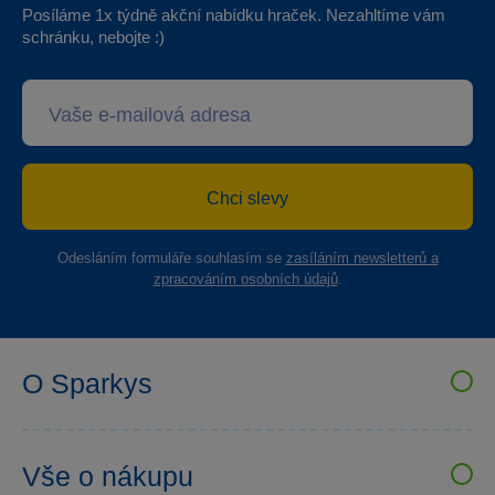
Posíláme 1x týdně akční nabídku hraček. Nezahltíme vám
schránku, nebojte :)
Chci slevy
Odesláním formuláře souhlasím se
zasíláním newsletterů a
zpracováním osobních údajů
.
O Sparkys
VELKOOBCHOD SPARKYS
Kariéra
Vše o nákupu
Sparkys klub