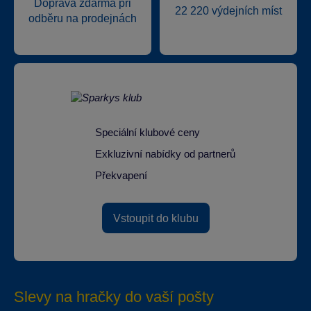
Doprava zdarma při
22 220 výdejních míst
odběru na prodejnách
Speciální klubové ceny
Exkluzivní nabídky od partnerů
Překvapení
Vstoupit do klubu
Slevy na hračky do vaší pošty