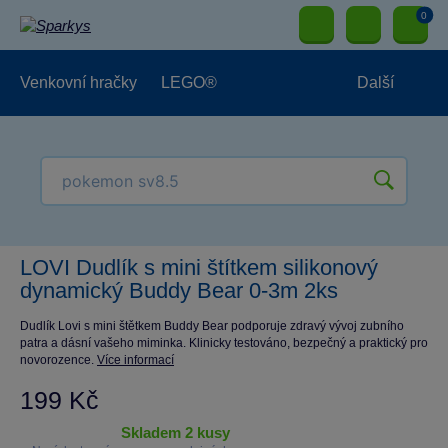
0
Venkovní hračky
LEGO®
Další
Pro kluky
Pro holky
Pro nejmenší
NOVINKY
LOVI Dudlík s mini štítkem silikonový
dynamický Buddy Bear 0-3m 2ks
Dudlík Lovi s mini štětkem Buddy Bear podporuje zdravý vývoj zubního
patra a dásní vašeho miminka. Klinicky testováno, bezpečný a praktický pro
novorozence.
Více informací
199 Kč
skladem 2 kusy