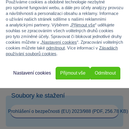
Používáme cookies a obdobné technologie nezbytné
pro správné fungování webu, a dále pro účely analýzy provozu
Věk od
3
a návštěvnosti a personalizaci obsahu a reklamy. Informace
o užívání našich stránek sdílíme s našimi reklamními
Pohlaví
HOLKA, KLUK
a analytickými partnery. Výběrem „
Přijmout vše
“ udělujete
souhlas se zpracováním všech volitelných druhů cookies
Šířka
6
pro tyto zmíněné účely. Spravovat či blokovat jednotlivé druhy
cookies můžete v „
Nastavení cookies
“. Zpracování volitelných
Výška
12.8
cookies můžete také
odmítnout
. Více informací v
Zásadách
používání souborů cookies
.
Hloubka
8
Hmotnost v gramech
0
Nastavení cookies
Přijmout vše
Odmítnout
Soubory ke stažení
Prohlášení o bezpečnosti (EU) 2023/988 (PDF, 256.78 KB)