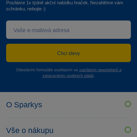
Posíláme 1x týdně akční nabídku hraček. Nezahltíme vám
schránku, nebojte :)
Chci slevy
Odesláním formuláře souhlasím se
zasíláním newsletterů a
zpracováním osobních údajů
.
O Sparkys
VELKOOBCHOD SPARKYS
Kariéra
Vše o nákupu
Sparkys klub