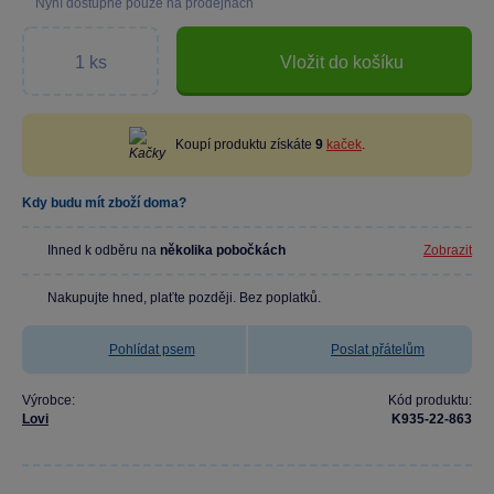
Nyní dostupné pouze na prodejnách
Vložit do košíku
Koupí produktu získáte
9
kaček
.
Kdy budu mít zboží doma?
Ihned k odběru na
několika pobočkách
Zobrazit
Nakupujte hned, plaťte později. Bez poplatků.
Pohlídat psem
Poslat přátelům
Výrobce:
Kód produktu:
Lovi
K935-22-863