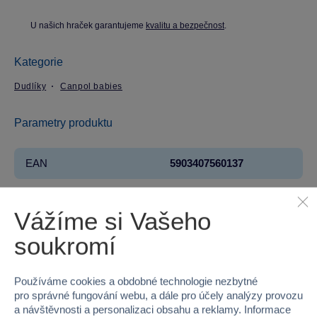
U našich hraček garantujeme
kvalitu a bezpečnost
.
Kategorie
Dudlíky
Canpol babies
Parametry produktu
EAN
5903407560137
Kód produktu
K935-56-013
Vážíme si Vašeho
Značka
Canpol babies
soukromí
Věk od
3
Používáme cookies a obdobné technologie nezbytné
Pohlaví
HOLKA, KLUK
pro správné fungování webu, a dále pro účely analýzy provozu
a návštěvnosti a personalizaci obsahu a reklamy. Informace