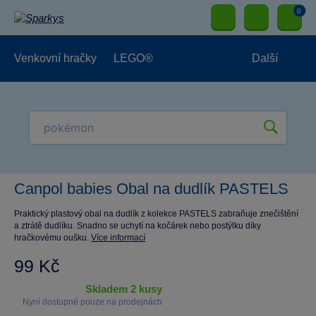
0
Venkovní hračky
LEGO®
Další
Pro kluky
Pro holky
Pro nejmenší
NOVINKY
Canpol babies Obal na dudlík PASTELS
Praktický plastový obal na dudlík z kolekce PASTELS zabraňuje znečištění
a ztrátě dudlíku. Snadno se uchytí na kočárek nebo postýlku díky
hračkovému oušku.
Více informací
99 Kč
skladem 2 kusy
Nyní dostupné pouze na prodejnách