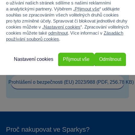
Šířka
5.2
o užívání našich stránek sdílíme s našimi reklamními
a analytickými partnery. Výběrem „
Přijmout vše
“ udělujete
Výška
18
souhlas se zpracováním všech volitelných druhů cookies
pro tyto zmíněné účely. Spravovat či blokovat jednotlivé druhy
cookies můžete v „
Nastavení cookies
“. Zpracování volitelných
Hloubka
12.3
cookies můžete také
odmítnout
. Více informací v
Zásadách
používání souborů cookies
.
Hmotnost v gramech
0
Nastavení cookies
Přijmout vše
Odmítnout
Soubory ke stažení
Prohlášení o bezpečnosti (EU) 2023/988 (PDF, 256.78 KB)
Proč nakupovat ve Sparkys?