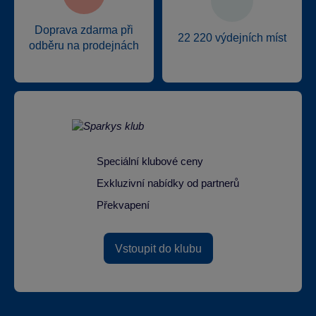
Doprava zdarma při
22 220 výdejních míst
odběru na prodejnách
Speciální klubové ceny
Exkluzivní nabídky od partnerů
Překvapení
Vstoupit do klubu