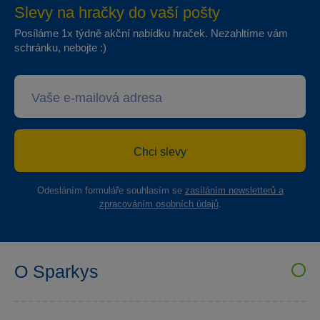
Slevy na hračky do vaší pošty
Posíláme 1x týdně akční nabídku hraček. Nezahltíme vám
schránku, nebojte :)
Chci slevy
Odesláním formuláře souhlasím se
zasíláním newsletterů a
zpracováním osobních údajů
.
O Sparkys
VELKOOBCHOD SPARKYS
Kariéra