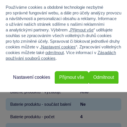
Značka
Fingerlings
Používáme cookies a obdobné technologie nezbytné
pro správné fungování webu, a dále pro účely analýzy provozu
Věk od
3
a návštěvnosti a personalizaci obsahu a reklamy. Informace
o užívání našich stránek sdílíme s našimi reklamními
Pohlaví
HOLKA, KLUK
a analytickými partnery. Výběrem „
Přijmout vše
“ udělujete
souhlas se zpracováním všech volitelných druhů cookies
pro tyto zmíněné účely. Spravovat či blokovat jednotlivé druhy
Šířka
15
cookies můžete v „
Nastavení cookies
“. Zpracování volitelných
cookies můžete také
odmítnout
. Více informací v
Zásadách
Výška
23
používání souborů cookies
.
Hloubka
6
Nastavení cookies
Přijmout vše
Odmítnout
Hmotnost v gramech
170
Baterie produktu - vyžaduje
Ano
Baterie produktu - součást balení
Ne
Baterie produktu - počet
4