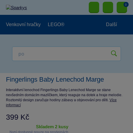
0
Venkovní hračky
LEGO®
Další
Pro kluky
Pro holky
Pro nejmenší
NOVINKY
Fingerlings Baby Lenechod Marge
Interaktivní lenochod Fingerlings Baby Lenechod Marge se stane
nevšedním domácím mazlíčkem, který reaguje na dotek a hraje melodie.
Roztomilý design zaručuje hodiny zábavy a objevování pro děti.
Více
informací
399 Kč
skladem 2 kusy
Nyní dostupné pouze na prodejnách