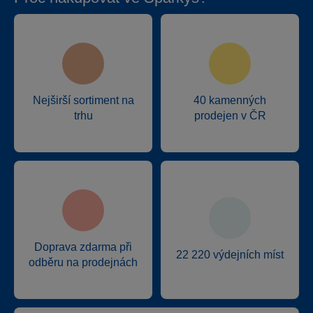
Nejširší sortiment na
40 kamenných
trhu
prodejen v ČR
Doprava zdarma při
22 220 výdejních míst
odběru na prodejnách