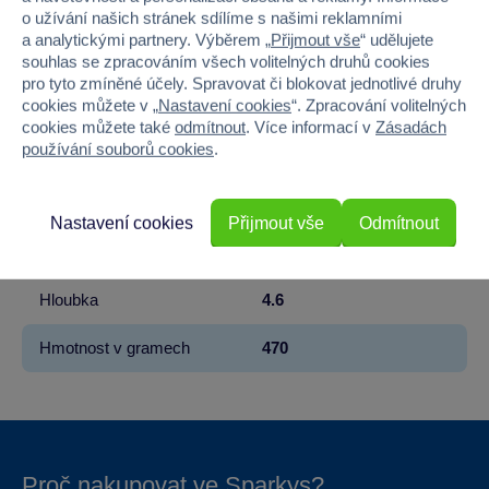
Kód produktu
33CP50225
o užívání našich stránek sdílíme s našimi reklamními
a analytickými partnery. Výběrem „
Přijmout vše
“ udělujete
Značka
Clementoni
souhlas se zpracováním všech volitelných druhů cookies
pro tyto zmíněné účely. Spravovat či blokovat jednotlivé druhy
cookies můžete v „
Nastavení cookies
“. Zpracování volitelných
Věk od
5
cookies můžete také
odmítnout
. Více informací v
Zásadách
používání souborů cookies
.
Pohlaví
HOLKA, KLUK
Šířka
34.4
Nastavení cookies
Přijmout vše
Odmítnout
Výška
25.4
Hloubka
4.6
Hmotnost v gramech
470
Proč nakupovat ve Sparkys?