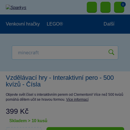
0
Venkovní hračky
LEGO®
Další
Pro kluky
Pro holky
Pro nejmenší
NOVINKY
Vzdělávací hry - Interaktivní pero - 500
kvízů - Čísla
Objevte svět čísel s interaktivním perem od Clementoni! Více než 500 kvízů
pomáhá dětem učit se hravou formou.
Více informací
399 Kč
skladem > 10 kusů