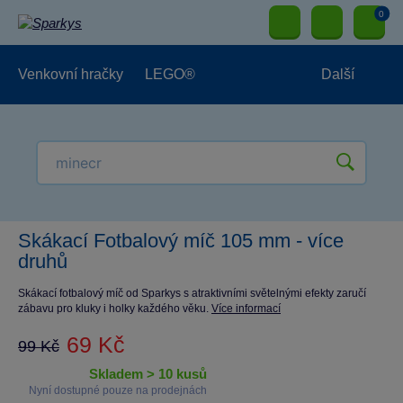
0
Venkovní hračky
LEGO®
Další
Pro kluky
Pro holky
Pro nejmenší
NOVINKY
Skákací Fotbalový míč 105 mm - více
druhů
Skákací fotbalový míč od Sparkys s atraktivními světelnými efekty zaručí
zábavu pro kluky i holky každého věku.
Více informací
69 Kč
99 Kč
skladem > 10 kusů
Nyní dostupné pouze na prodejnách