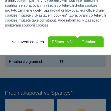
a analytickými partnery. Výběrem „
Přijmout vše
“ udělujete
souhlas se zpracováním všech volitelných druhů cookies
Věk od
3
pro tyto zmíněné účely. Spravovat či blokovat jednotlivé druhy
cookies můžete v „
Nastavení cookies
“. Zpracování volitelných
Pohlaví
HOLKA, KLUK
cookies můžete také
odmítnout
. Více informací v
Zásadách
používání souborů cookies
.
Šířka
10.5
Výška
10.5
Nastavení cookies
Přijmout vše
Odmítnout
Hloubka
10.5
Hmotnost v gramech
77
Proč nakupovat ve Sparkys?