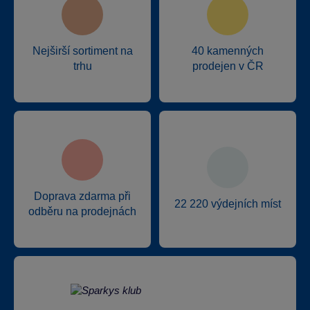
Nejširší sortiment na
40 kamenných
trhu
prodejen v ČR
Doprava zdarma při
22 220 výdejních míst
odběru na prodejnách