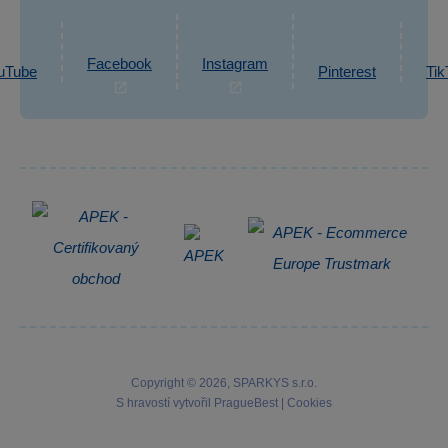
Ochrana osobních údajů GDPR
Napsat zprávu
Informace o zpracování osobních údajů
Facebook
Instagram
uTube
Pinterest
Tik
Zpětný odběr elektrozařízení
Copyright © 2026, SPARKYS s.r.o.
S hravostí vytvořil
PragueBest
|
Cookies