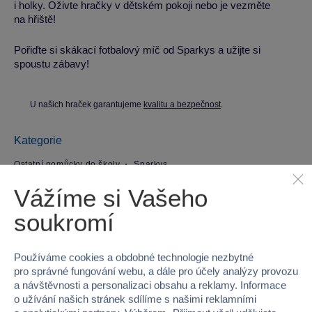
i holky. Oživte hračky v dětském pokoji nebo je vezměte
na hřiště!
Pořiďte si skákací fotbalový míč od Sparkys a užijte si
spoustu zábavy!
U našich hraček garantujeme
kvalitu a bezpečnost
.
Kategorie
Ostatní pomůcky do školy
Sparkys
Vážíme si Vašeho
Parametry produktu
soukromí
EAN
8592525914839
Používáme cookies a obdobné technologie nezbytné
Kód produktu
19JJ-BB018
pro správné fungování webu, a dále pro účely analýzy provozu
a návštěvnosti a personalizaci obsahu a reklamy. Informace
o užívání našich stránek sdílíme s našimi reklamními
Značka
Sparkys