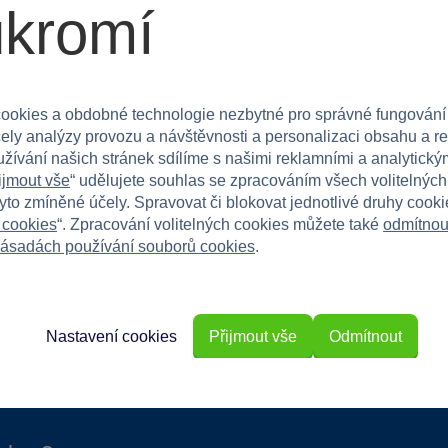
ukromí
y. Skvělá volba na doma, do parku či na zahradu.
ookies a obdobné technologie nezbytné pro správné fungování
mličem, které je zábavné a působivé díky svým
čely analýzy provozu a návštěvnosti a personalizaci obsahu a r
užívání našich stránek sdílíme s našimi reklamními a analytickým
ijmout vše
“ udělujete souhlas se zpracováním všech volitelnýc
tyto zmíněné účely. Spravovat či blokovat jednotlivé druhy cook
 cookies
“. Zpracování volitelných cookies můžete také
odmítnou
ásadách používání souborů cookies
.
Nastavení cookies
Přijmout vše
Odmítnout