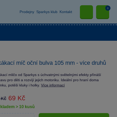
0
Prodejny
Sparkys klub
Kontakt
ákací míč oční bulva 105 mm - více druhů
kací mličo od Sparkys s úchvatnými světelnými efekty přináší
avu pro děti a rozvíjí jejich motoriku. Ideální pro hraní doma
enku, potěší kluky i holky.
Více informací
69 Kč
 Kč
skladem > 10 kusů