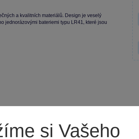
ečných a kvalitních materiálů. Design je veselý
jeno jednorázovými bateriemi typu LR41, které jsou
íme si Vašeho