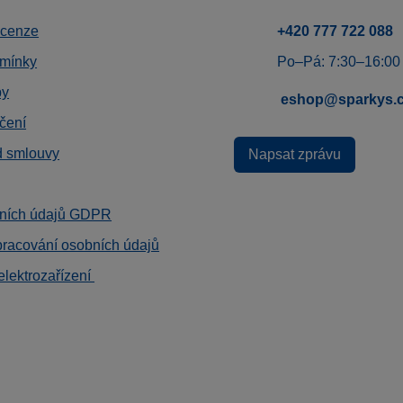
ecenze
+420 777 722 088
mínky
Po–Pá: 7:30–16:00
by
eshop@sparkys.
čení
d smlouvy
Napsat zprávu
ních údajů GDPR
pracování osobních údajů
elektrozařízení