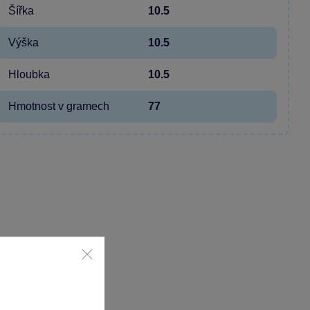
Šířka
10.5
Výška
10.5
Hloubka
10.5
Hmotnost v gramech
77