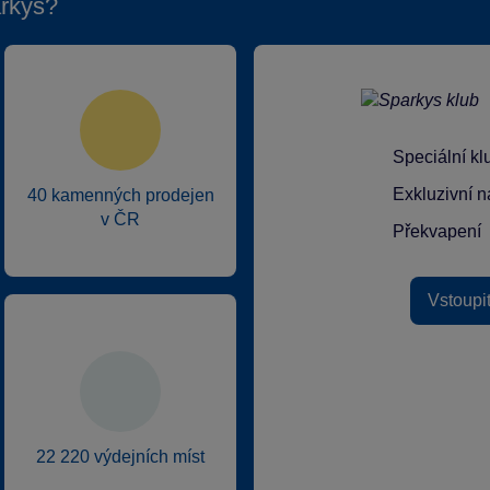
rkys?
Speciální k
Exkluzivní n
40 kamenných prodejen
v ČR
Překvapení
Vstoupi
22 220 výdejních míst