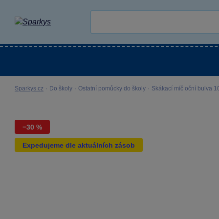
Kategorie
Venkovní hračky
LEGO®
Pro 
Sparkys.cz
·
Do školy
·
Ostatní pomůcky do školy
·
Skákací míč oční bulva 1
−30 %
Expedujeme dle aktuálních zásob