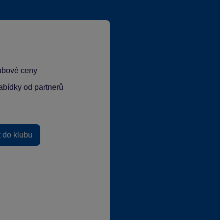
lubové ceny
abídky od partnerů
t do klubu