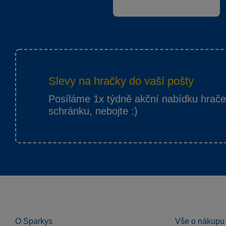
Slevy na hračky do vaší pošty
Posíláme 1x týdně akční nabídku hrač
schránku, nebojte :)
O Sparkys
Vše o nákupu