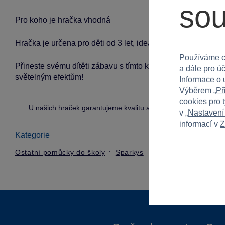
so
Pro koho je hračka vhodná
Hračka je určena pro děti od 3 let, ideální pro kluky i holk
Používáme c
Přineste svému dítěti zábavu s tímto kouzelným skákacím 
a dále pro ú
světelným efektům!
Informace o 
Výběrem „
Př
cookies pro 
U našich hraček garantujeme
kvalitu a bezpečnost
.
v „
Nastavení
informací v
Z
Kategorie
Ostatní pomůcky do školy
Sparkys