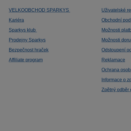
VELKOOBCHOD SPARKYS
Uživatelské r
Kariéra
Obchodní pod
Sparkys klub
Možnosti plat
Prodejny Sparkys
Možnosti doru
Bezpečnost hraček
Odstoupení o
Affiliate program
Reklamace
Ochrana osob
Informace o z
Zpětný odběr 