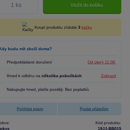
Vložit do košíku
Koupí produktu získáte
3
kačky
.
Kdy budu mít zboží doma?
Předpokládané doručení
Od úterý 11.08.
Ihned k odběru na
několika pobočkách
Zobrazit
Nakupujte hned, plaťte později. Bez poplatků.
Pohlídat psem
Poslat přátelům
obce:
Kód produktu:
arkys
19JJ-BB015