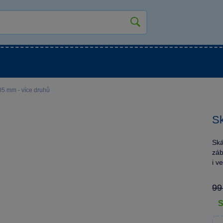
kluky
Pro holky
Pro nejmenší
NOVINKY
05 mm - více druhů
Sk
Ská
záb
i v
99