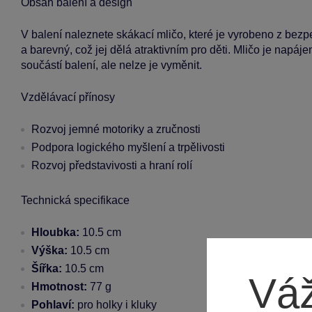
Obsah balení a design
V balení naleznete skákací mličo, které je vyrobeno z bezp
a barevný, což jej dělá atraktivním pro děti. Mličo je napá
součástí balení, ale nelze je vyměnit.
Vzdělávací přínosy
Rozvoj jemné motoriky a zručnosti
Podpora logického myšlení a trpělivosti
Rozvoj představivosti a hraní rolí
Technická specifikace
Hloubka:
10.5 cm
Výška:
10.5 cm
Šířka:
10.5 cm
Váž
Hmotnost:
77 g
Pohlaví:
pro holky i kluky