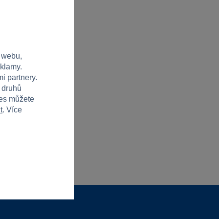
 webu,
eklamy.
i partnery.
h druhů
ies můžete
t
. Více