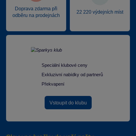
Doprava zdarma při
22 220 výdejních míst
odběru na prodejnách
Speciální klubové ceny
Exkluzivní nabídky od partnerů
Překvapení
Vstoupit do klubu