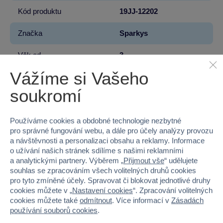
Kód produktu
19JJ-12202
Značka
Sparkys
Věk od
3
Vážíme si Vašeho
Pohlaví
HOLKA, KLUK
soukromí
Šířka
20
Používáme cookies a obdobné technologie nezbytné
Výška
30
pro správné fungování webu, a dále pro účely analýzy provozu
a návštěvnosti a personalizaci obsahu a reklamy. Informace
Hloubka
12
o užívání našich stránek sdílíme s našimi reklamními
a analytickými partnery. Výběrem „
Přijmout vše
“ udělujete
Hmotnost v gramech
490
souhlas se zpracováním všech volitelných druhů cookies
pro tyto zmíněné účely. Spravovat či blokovat jednotlivé druhy
cookies můžete v „
Nastavení cookies
“. Zpracování volitelných
cookies můžete také
odmítnout
. Více informací v
Zásadách
používání souborů cookies
.