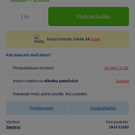
skladem > 10 kusů
Vložit do košíku
Koupí produktu získáte
14
kaček
.
Kdy budu mít zboží doma?
Předpokládané doručení
Od úterý 11.08.
Ihned k odběru na
několika pobočkách
Zobrazit
Nakupujte hned, plaťte později. Bez poplatků.
Pohlídat psem
Poslat přátelům
Výrobce:
Kód produktu:
Sparkys
19JJ-12202