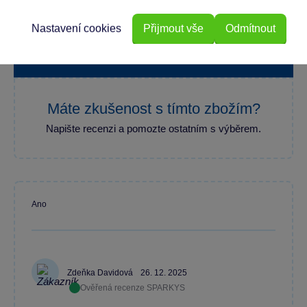
100 %
Nastavení cookies
Přijmout vše
Odmítnout
Průměr z 1 hodnocení
100 % zákazníků doporučuje
Máte zkušenost s tímto zbožím?
Napište recenzi a pomozte ostatním s výběrem.
Ano
Zdeňka Davidová
26. 12. 2025
Ověřená recenze SPARKYS