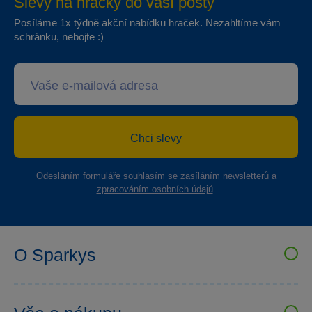
Slevy na hračky do vaší pošty
Posíláme 1x týdně akční nabídku hraček. Nezahltíme vám
schránku, nebojte :)
Chci slevy
Odesláním formuláře souhlasím se
zasíláním newsletterů a
zpracováním osobních údajů
.
O Sparkys
VELKOOBCHOD SPARKYS
Kariéra