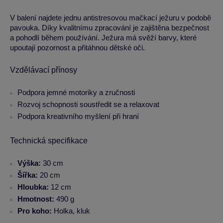
V balení najdete jednu antistresovou mačkací ježuru v podobě
pavouka. Díky kvalitnímu zpracování je zajištěna bezpečnost
a pohodlí během používání. Ježura má svěží barvy, které
upoutají pozornost a přitáhnou dětské oči.
Vzdělávací přínosy
Podpora jemné motoriky a zručnosti
Rozvoj schopnosti soustředit se a relaxovat
Podpora kreativního myšlení při hraní
Technická specifikace
Výška:
30 cm
Šířka:
20 cm
Hloubka:
12 cm
Hmotnost:
490 g
Pro koho:
Holka, kluk