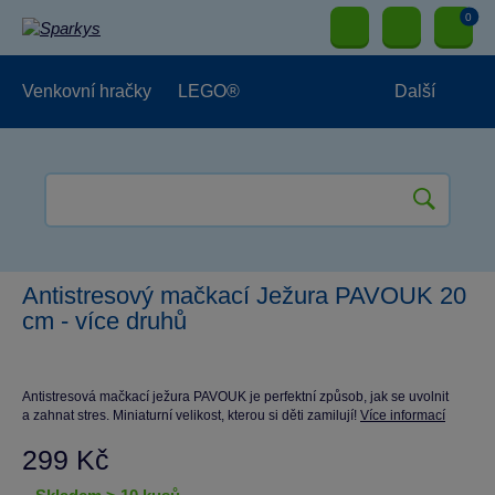
0
Venkovní hračky
LEGO®
Další
Pro kluky
Pro holky
Pro nejmenší
NOVINKY
Antistresový mačkací Ježura PAVOUK 20
cm - více druhů
Antistresová mačkací ježura PAVOUK je perfektní způsob, jak se uvolnit
a zahnat stres. Miniaturní velikost, kterou si děti zamilují!
Více informací
299 Kč