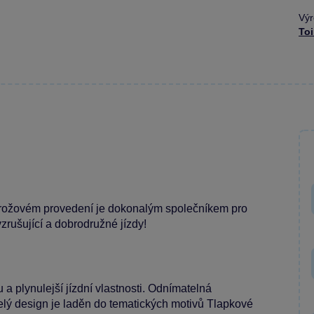
Výr
To
lorožovém provedení je dokonalým společníkem pro
zrušující a dobrodružné jízdy!
tu a plynulejší jízdní vlastnosti. Odnímatelná
elý design je laděn do tematických motivů Tlapkové