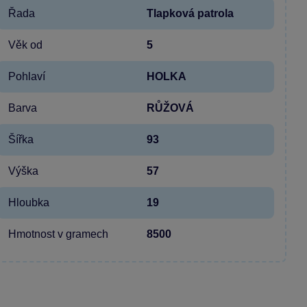
Řada
Tlapková patrola
Věk od
5
Pohlaví
HOLKA
Barva
RŮŽOVÁ
Šířka
93
Výška
57
Hloubka
19
Hmotnost v gramech
8500