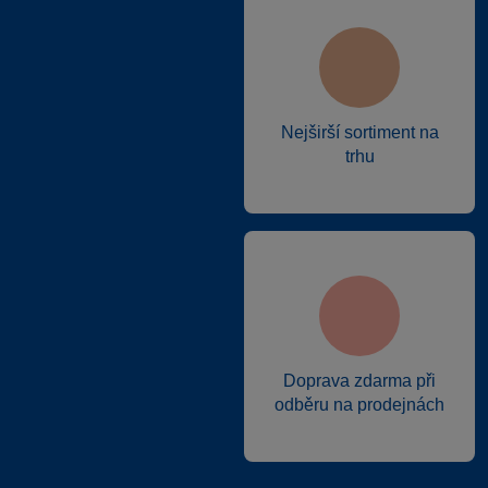
Nejširší sortiment na
trhu
Doprava zdarma při
odběru na prodejnách