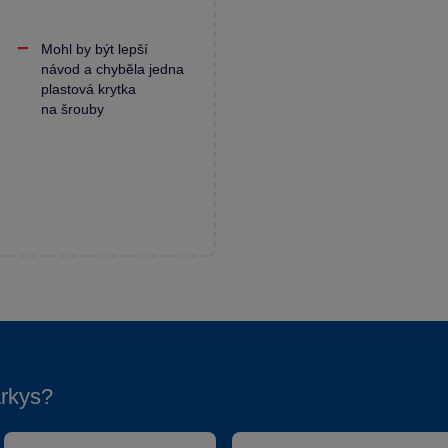
Mohl by být lepší
návod a chyběla jedna
plastová krytka
na šrouby
rkys?