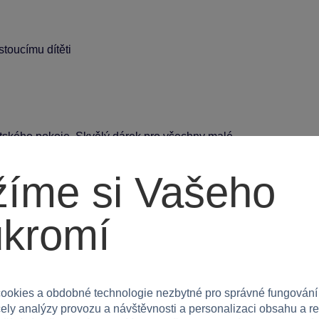
stoucímu dítěti
 dětského pokoje. Skvělý dárek pro všechny malé
íme si Vašeho
e každou projížďku v záchrannou misi plnou zábavy!
ukromí
ookies a obdobné technologie nezbytné pro správné fungování
čely analýzy provozu a návštěvnosti a personalizaci obsahu a r