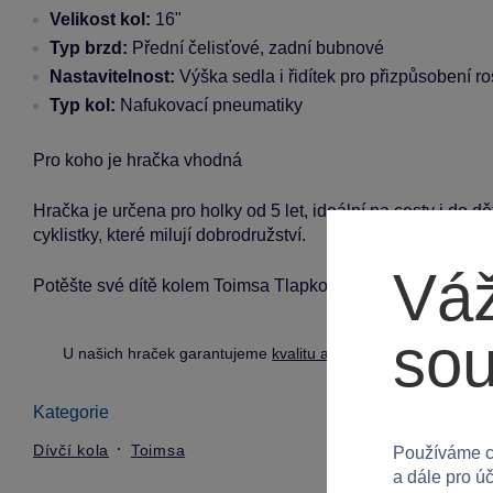
Velikost kol:
16"
Typ brzd:
Přední čelisťové, zadní bubnové
Nastavitelnost:
Výška sedla i řidítek pro přizpůsobení ro
Typ kol:
Nafukovací pneumatiky
Pro koho je hračka vhodná
Hračka je určena pro holky od 5 let, ideální na cesty i do
cyklistky, které milují dobrodružství.
Váž
Potěšte své dítě kolem Toimsa Tlapková patrola a proměňt
so
U našich hraček garantujeme
kvalitu a bezpečnost
.
Kategorie
Dívčí kola
Toimsa
Používáme c
a dále pro ú