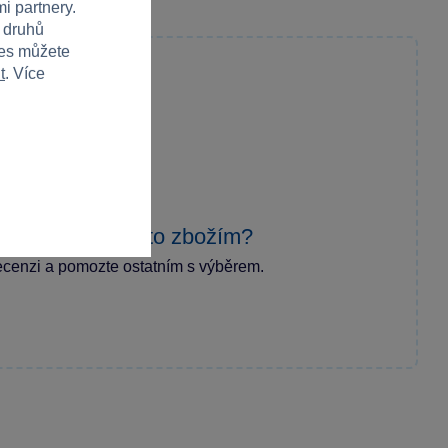
i partnery.
h druhů
ies můžete
t
. Více
zkušenost s tímto zbožím?
ecenzi a pomozte ostatním s výběrem.