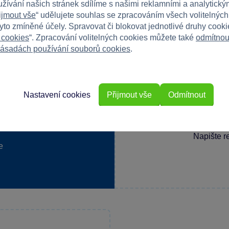
užívání našich stránek sdílíme s našimi reklamními a analytickým
ijmout vše
“ udělujete souhlas se zpracováním všech volitelnýc
tyto zmíněné účely. Spravovat či blokovat jednotlivé druhy cook
 cookies
“. Zpracování volitelných cookies můžete také
odmítnou
ásadách používání souborů cookies
.
Nastavení cookies
Přijmout vše
Odmítnout
Máte 
Napište r
e