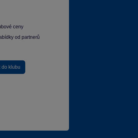
lubové ceny
abídky od partnerů
t do klubu