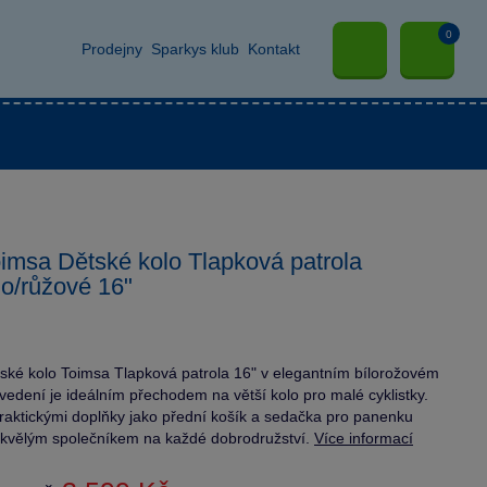
0
Prodejny
Sparkys klub
Kontakt
imsa Dětské kolo Tlapková patrola
lo/růžové 16"
ské kolo Toimsa Tlapková patrola 16" v elegantním bílorožovém
vedení je ideálním přechodem na větší kolo pro malé cyklistky.
raktickými doplňky jako přední košík a sedačka pro panenku
skvělým společníkem na každé dobrodružství.
Více informací