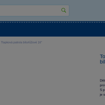
kluky
Pro holky
Pro nejmenší
NOVINKY
 Tlapková patrola bílo/růžové 16"
To
bí
Dět
pro
S p
je 