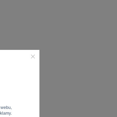
 webu,
eklamy.