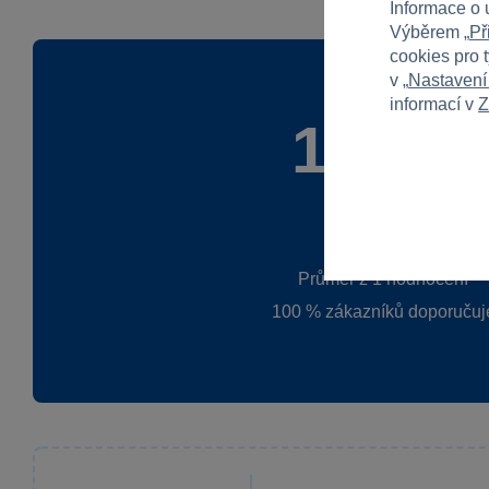
Informace o 
Výběrem „
Př
cookies pro 
v „
Nastavení
informací v
Z
100 %
Průměr z 1 hodnocení
100 % zákazníků doporučuj