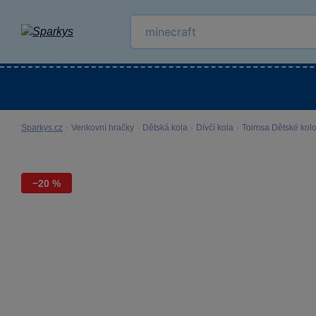
Kategorie
Venkovní hračky
LEGO®
Pro 
Sparkys.cz
·
Venkovní hračky
·
Dětská kola
·
Dívčí kola
·
Toimsa Dětské kolo
−20 %