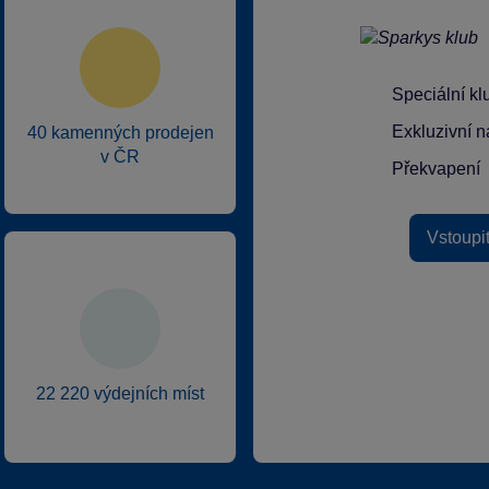
Speciální k
Exkluzivní n
40 kamenných prodejen
v ČR
Překvapení
Vstoupi
22 220 výdejních míst