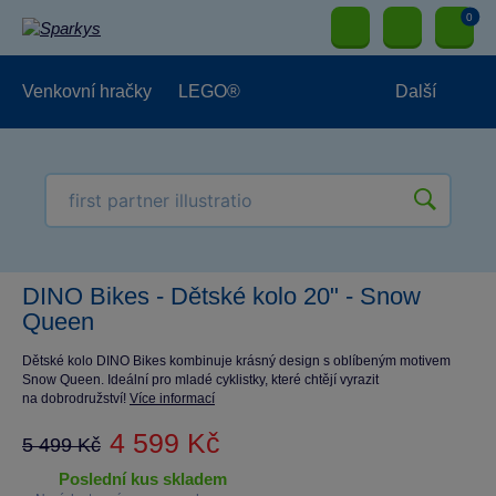
0
Venkovní hračky
LEGO®
Další
Pro kluky
Pro holky
Pro nejmenší
NOVINKY
DINO Bikes - Dětské kolo 20" - Snow
Queen
Dětské kolo DINO Bikes kombinuje krásný design s oblíbeným motivem
Snow Queen. Ideální pro mladé cyklistky, které chtějí vyrazit
na dobrodružství!
Více informací
4 599 Kč
5 499 Kč
poslední kus skladem