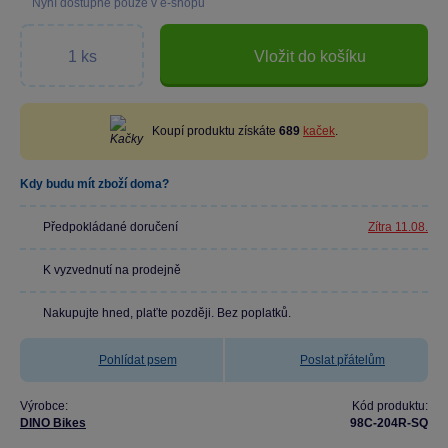
Nyní dostupné pouze v e-shopu
Vložit do košíku
Koupí produktu získáte
689
kaček
.
Kdy budu mít zboží doma?
Předpokládané doručení
Zítra 11.08.
K vyzvednutí na prodejně
Nakupujte hned, plaťte později. Bez poplatků.
Pohlídat psem
Poslat přátelům
Výrobce:
Kód produktu:
DINO Bikes
98C-204R-SQ