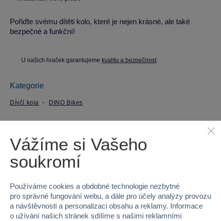
Pořiďte svému dítěti kolo, které je nejen krásné, ale také
bezpečné a funkční!
U našich hraček garantujeme
kvalitu a bezpečnost
.
Kategorie
Dívčí kola
DINO Bikes
Parametry produktu
Vážíme si Vašeho
soukromí
EAN
8006817908555
Kód produktu
98C-204R-SQ
Používáme cookies a obdobné technologie nezbytné
pro správné fungování webu, a dále pro účely analýzy provozu
Značka
DINO Bikes
a návštěvnosti a personalizaci obsahu a reklamy. Informace
o užívání našich stránek sdílíme s našimi reklamními