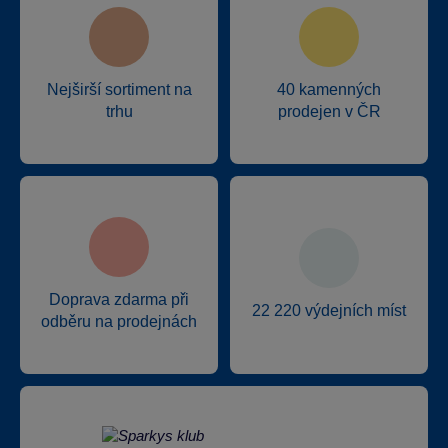
Nejširší sortiment na
40 kamenných
trhu
prodejen v ČR
Doprava zdarma při
22 220 výdejních míst
odběru na prodejnách