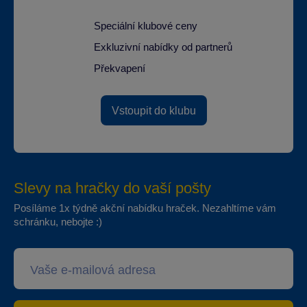
Speciální klubové ceny
Exkluzivní nabídky od partnerů
Překvapení
Vstoupit do klubu
Slevy na hračky do vaší pošty
Posíláme 1x týdně akční nabídku hraček. Nezahltíme vám
schránku, nebojte :)