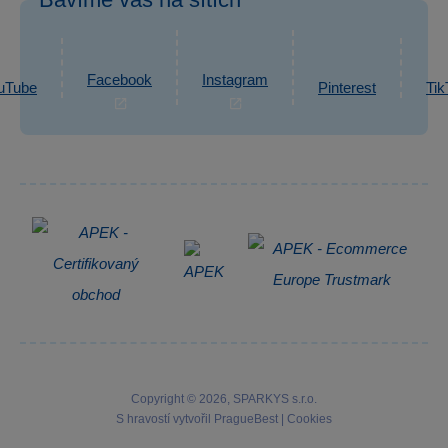
eshop@sparkys.cz
Reklamace
Ochrana osobních údajů GDPR
Napsat zprávu
Informace o zpracování osobních údajů
Facebook
Instagram
uTube
Pinterest
Tik
Zpětný odběr elektrozařízení
Copyright © 2026, SPARKYS s.r.o.
S hravostí vytvořil
PragueBest
|
Cookies