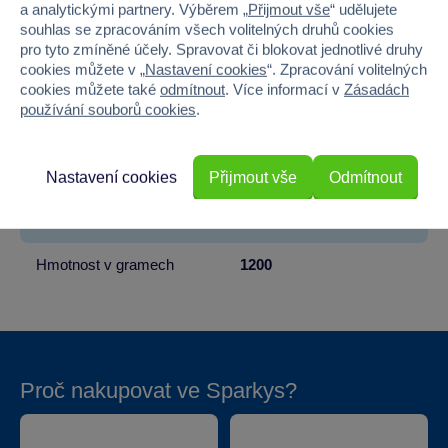
Věk od
6
a analytickými partnery. Výběrem „
Přijmout vše
“ udělujete
souhlas se zpracováním všech volitelných druhů cookies
Pohlaví
HOLKA
pro tyto zmíněné účely. Spravovat či blokovat jednotlivé druhy
cookies můžete v „
Nastavení cookies
“. Zpracování volitelných
Materiál
KOV, PLAST
cookies můžete také
odmítnout
. Více informací v
Zásadách
používání souborů cookies
.
Šířka
140
Výška
90
Nastavení cookies
Přijmout vše
Odmítnout
Hloubka
18
Hmotnost v gramech
1200
Proč nakupovat ve Sparkys?