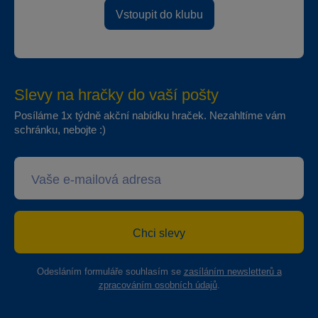
Vstoupit do klubu
Slevy na hračky do vaší pošty
Posíláme 1x týdně akční nabídku hraček. Nezahltíme vám
schránku, nebojte :)
Chci slevy
Odesláním formuláře souhlasím se
zasíláním newsletterů a
zpracováním osobních údajů
.