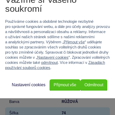
soukromí
Parametry produktu
Používáme cookies a obdobné technologie nezbytné
EAN
8422084011819
pro správné fungování webu, a dále pro účely analýzy provozu
a návštěvnosti a personalizaci obsahu a reklamy. Informace
Kód produktu
42T-1181
o užívání našich stránek sdílíme s našimi reklamními
a analytickými partnery. Výběrem „
Přijmout vše
“ udělujete
Značka
Toimsa
souhlas se zpracováním všech volitelných druhů cookies
pro tyto zmíněné účely. Spravovat či blokovat jednotlivé druhy
Licence
NICKELODEON
cookies můžete v „
Nastavení cookies
“. Zpracování volitelných
cookies můžete také
odmítnout
. Více informací v
Zásadách
používání souborů cookies
.
Řada
Tlapková patrola
Věk od
3
Nastavení cookies
Přijmout vše
Odmítnout
Pohlaví
HOLKA
Barva
RŮŽOVÁ
Šířka
74