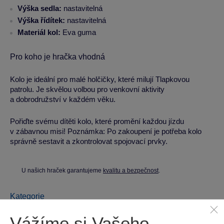
Výška sedla:
nastavitelná
Výška řídítek:
nastavitelná
Materiál kol:
Eva guma
Pro koho je hračka vhodná
Kolo je ideální pro malé holčičky, které milují Tlapkovou
patrolu. Je skvělou volbou pro venkovní aktivity
a dobrodružství v každém věku.
Pořiďte svému dítěti kolo, které promění každou jízdu
v zábavnou misi! Poznámka: Po zakoupení je potřeba kolo
správně sestavit a zkontrolovat spojovací prvky.
U našich hraček garantujeme
kvalitu a bezpečnost
.
Kategorie
Dívčí kola
Toimsa
Vážíme si Vašeho