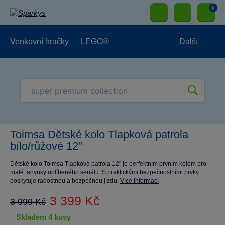
0
Venkovní hračky
LEGO®
Další
Pro kluky
Pro holky
Pro nejmenší
NOVINKY
Toimsa Dětské kolo Tlapková patrola
bílo/růžové 12"
Dětské kolo Toimsa Tlapková patrola 12" je perfektním prvním kolem pro
malé fanynky oblíbeného seriálu. S praktickými bezpečnostními prvky
poskytuje radostnou a bezpečnou jízdu.
Více informací
3 399 Kč
3 999 Kč
skladem 4 kusy