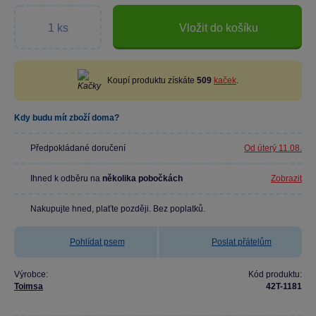
Vložit do košíku
Koupí produktu získáte
509
kaček
.
Kdy budu mít zboží doma?
Předpokládané doručení
Od úterý 11.08.
Ihned k odběru na
několika pobočkách
Zobrazit
Nakupujte hned, plaťte později. Bez poplatků.
Pohlídat psem
Poslat přátelům
Výrobce:
Kód produktu:
Toimsa
42T-1181