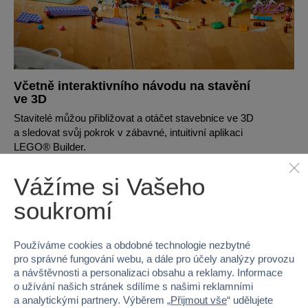
Včetně interaktivního návodu na stavění
ve 3D
Stavitelé můžou přibližovat a otáčet stavebnice ve 3D
a sledovat svůj pokrok v zábavné, intuitivní aplikaci
LEGO® Builder.
Vážíme si Vašeho
soukromí
Používáme cookies a obdobné technologie nezbytné
pro správné fungování webu, a dále pro účely analýzy provozu
a návštěvnosti a personalizaci obsahu a reklamy. Informace
o užívání našich stránek sdílíme s našimi reklamními
a analytickými partnery. Výběrem „
Přijmout vše
“ udělujete