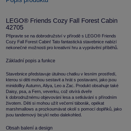
LEGO® Friends Cozy Fall Forest Cabin
42705
Připravte se na dobrodružství v přírodě s LEGO® Friends
Cozy Fall Forest Cabin! Tato fantastická stavebnice nabízí
nekonečné možnosti pro kreativní hru a vyprávění příběhů.
Základní popis a funkce
Stavebnice představuje útulnou chatku v lesním prostředí,
kterou si děti mohou sestavit a hrát s postavami, jako jsou
minidollky Autumn, Aliya, Leo a Zac. Produkt obsahuje také
Daisy, psa, a Fern, veverku, což otvírá dveře
k dobrodružnému objevování lesa a setkávání s přírodním
životem. Děti si mohou užít večerní táborák, opékat
marshmallows a prozkoumávat okolí s pomocí doplňků, jako
jsou tandemový bicykl nebo dalekohled.
Obsah balení a design