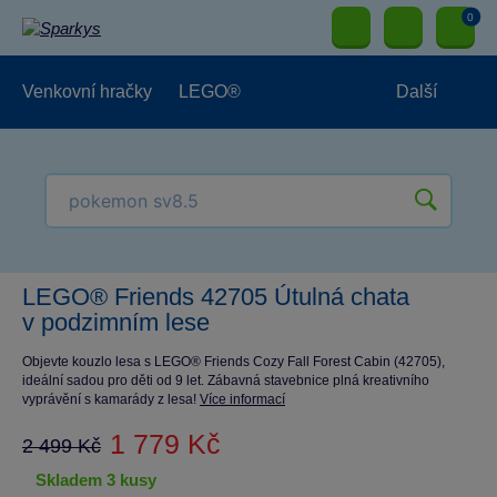
0
Venkovní hračky
LEGO®
Další
Pro kluky
Pro holky
Pro nejmenší
NOVINKY
LEGO® Friends 42705 Útulná chata
v podzimním lese
Objevte kouzlo lesa s LEGO® Friends Cozy Fall Forest Cabin (42705),
ideální sadou pro děti od 9 let. Zábavná stavebnice plná kreativního
vyprávění s kamarády z lesa!
Více informací
1 779 Kč
2 499 Kč
skladem 3 kusy