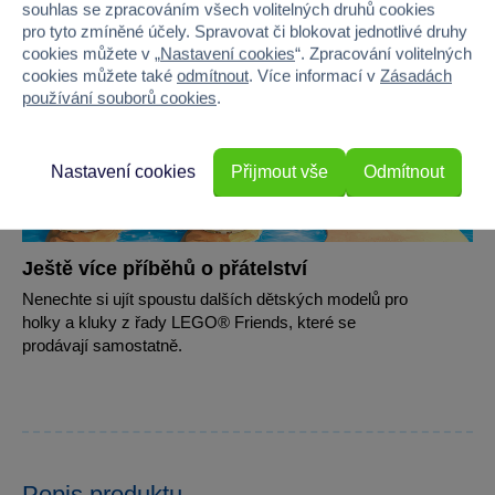
souhlas se zpracováním všech volitelných druhů cookies
pro tyto zmíněné účely. Spravovat či blokovat jednotlivé druhy
cookies můžete v „
Nastavení cookies
“. Zpracování volitelných
cookies můžete také
odmítnout
. Více informací v
Zásadách
používání souborů cookies
.
Nastavení cookies
Přijmout vše
Odmítnout
Ještě více příběhů o přátelství
Nenechte si ujít spoustu dalších dětských modelů pro
holky a kluky z řady LEGO® Friends, které se
prodávají samostatně.
Popis produktu