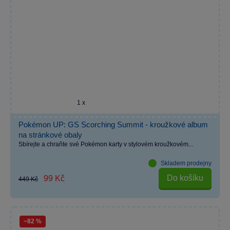
1 x
Pokémon UP: GS Scorching Summit - kroužkové album
na stránkové obaly
Sbírejte a chraňte své Pokémon karty v stylovém kroužkovém...
Skladem prodejny
Do košíku
99 Kč
449 Kč
−82 %