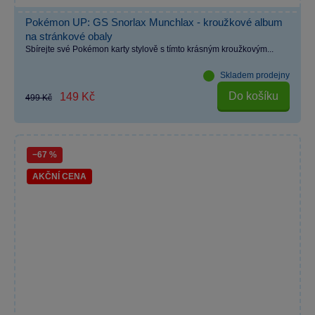
Pokémon UP: GS Snorlax Munchlax - kroužkové album
na stránkové obaly
Sbírejte své Pokémon karty stylově s tímto krásným kroužkovým...
Skladem prodejny
Do košíku
149 Kč
499 Kč
−67 %
AKČNÍ CENA