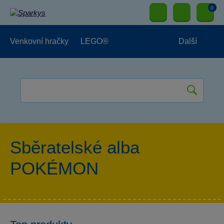
0
Venkovní hračky
LEGO®
Další
Pro kluky
Pro holky
Pro nejmenší
NOVINKY
Sběratelské alba
POKÉMON