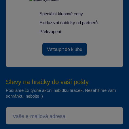
Speciální klubové ceny
Exkluzivní nabídky od partnerů
Překvapení
Vstoupit do klubu
Slevy na hračky do vaší pošty
Posíláme 1x týdně akční nabídku hraček. Nezahltíme vám
schránku, nebojte :)