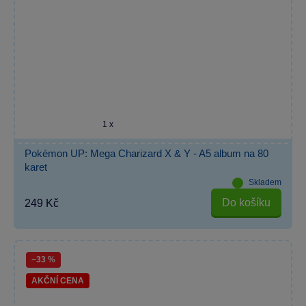
1 x
Pokémon UP: Mega Charizard X & Y - A5 album na 80
karet
Skladem
Do košíku
249 Kč
−33 %
AKČNÍ CENA