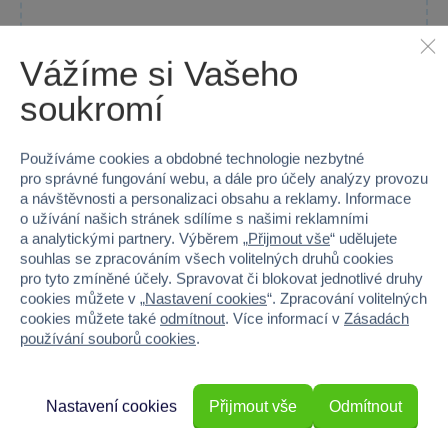
Vážíme si Vašeho
soukromí
Používáme cookies a obdobné technologie nezbytné
pro správné fungování webu, a dále pro účely analýzy provozu
Pokémon UP: GS Pikachu & Mimikyu - kroužkové album
a návštěvnosti a personalizaci obsahu a reklamy. Informace
na stránkové obaly
o užívání našich stránek sdílíme s našimi reklamními
Kroužkové album Pokémon pro sběratele karet poskytuje bezpečné...
a analytickými partnery. Výběrem „
Přijmout vše
“ udělujete
souhlas se zpracováním všech volitelných druhů cookies
Skladem prodejny
pro tyto zmíněné účely. Spravovat či blokovat jednotlivé druhy
cookies můžete v „
Nastavení cookies
“. Zpracování volitelných
Do košíku
99 Kč
449 Kč
cookies můžete také
odmítnout
. Více informací v
Zásadách
používání souborů cookies
.
Nastavení cookies
Přijmout vše
Odmítnout