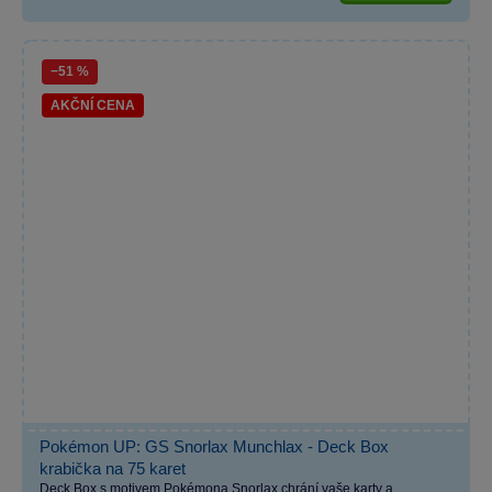
−51 %
AKČNÍ CENA
Pokémon UP: GS Snorlax Munchlax - Deck Box
krabička na 75 karet
Deck Box s motivem Pokémona Snorlax chrání vaše karty a...