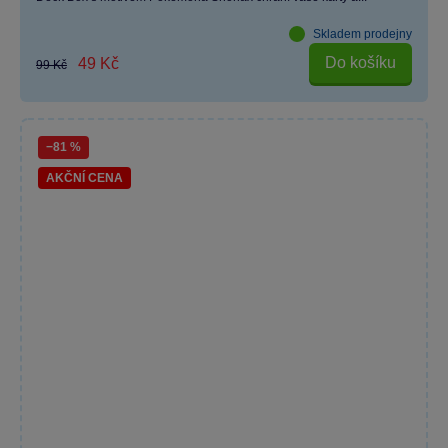
Skladem prodejny
Do košíku
49 Kč
99 Kč
−81 %
AKČNÍ CENA