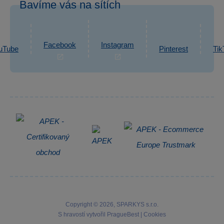
Bavíme vás na sítích
eshop@sparkys.cz
Reklamace
Ochrana osobních údajů GDPR
Napsat zprávu
Informace o zpracování osobních údajů
Facebook
Instagram
uTube
Pinterest
Tik
Zpětný odběr elektrozařízení
Copyright © 2026, SPARKYS s.r.o.
S hravostí vytvořil
PragueBest
|
Cookies