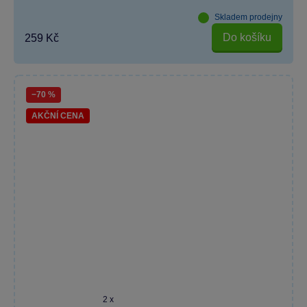
Skladem prodejny
Do košíku
259 Kč
−70 %
AKČNÍ CENA
2 x