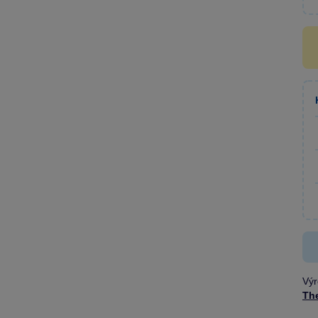
Výr
Th