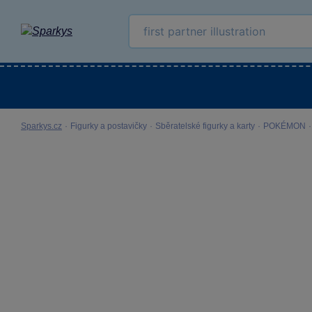
Kategorie
Venkovní hračky
LEGO®
Pro 
Sparkys.cz
·
Figurky a postavičky
·
Sběratelské figurky a karty
·
POKÉMON