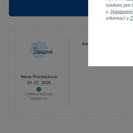
cookies pro 
v „
Nastavení
informací v
Z
Ano, určitě.
Alena Procházková
16. 07. 2026
Ověřená recenze
SPARKYS