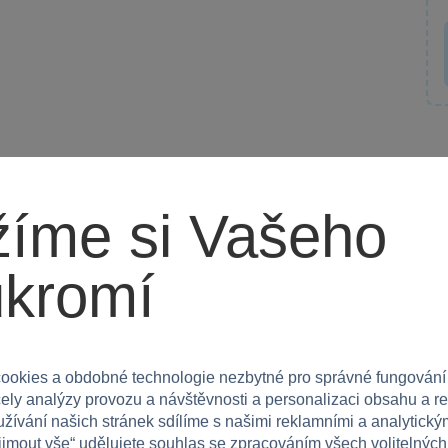
íme si Vašeho
ukromí
Máte 
ookies a obdobné technologie nezbytné pro správné fungování
čely analýzy provozu a návštěvnosti a personalizaci obsahu a r
Napište r
e
užívání našich stránek sdílíme s našimi reklamními a analytickým
ijmout vše
“ udělujete souhlas se zpracováním všech volitelnýc