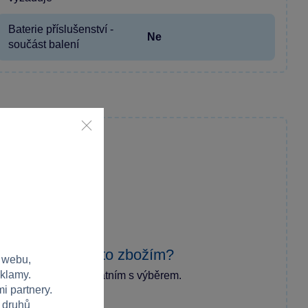
Baterie příslušenství -
Ne
součást balení
zkušenost s tímto zbožím?
 webu,
eklamy.
ecenzi a pomozte ostatním s výběrem.
i partnery.
h druhů