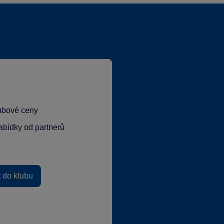
lubové ceny
abídky od partnerů
t do klubu