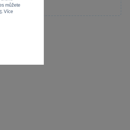
ies můžete
t
. Více