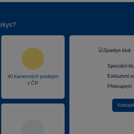
rkys?
Speciální k
Exkluzivní n
40 kamenných prodejen
v ČR
Překvapení
Vstoupi