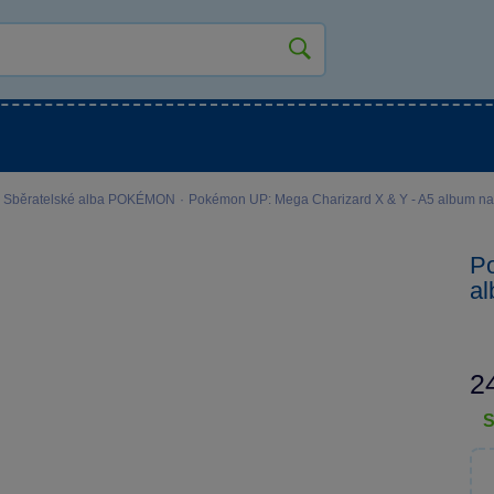
kluky
Pro holky
Pro nejmenší
NOVINKY
·
Sběratelské alba POKÉMON
·
Pokémon UP: Mega Charizard X & Y - A5 album na 
Po
al
2