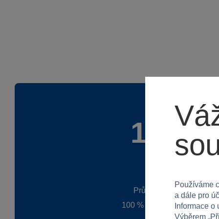
Váž
100 %
so
Používáme c
Průměr z 1 hodnocení
a dále pro ú
100 % zákazníků doporučuj
Informace o 
Výběrem „
Př