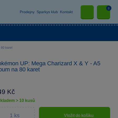
0
Prodejny
Sparkys klub
Kontakt
80 karet
kémon UP: Mega Charizard X & Y - A5
bum na 80 karet
49 Kč
skladem > 10 kusů
Vložit do košíku