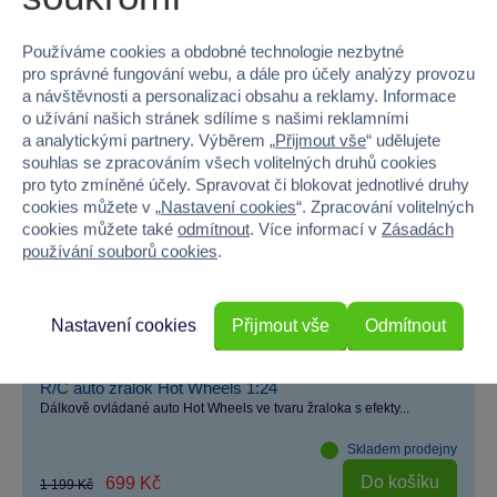
−42 %
AKČNÍ CENA
Používáme cookies a obdobné technologie nezbytné
pro správné fungování webu, a dále pro účely analýzy provozu
a návštěvnosti a personalizaci obsahu a reklamy. Informace
o užívání našich stránek sdílíme s našimi reklamními
a analytickými partnery. Výběrem „
Přijmout vše
“ udělujete
souhlas se zpracováním všech volitelných druhů cookies
pro tyto zmíněné účely. Spravovat či blokovat jednotlivé druhy
cookies můžete v „
Nastavení cookies
“. Zpracování volitelných
cookies můžete také
odmítnout
. Více informací v
Zásadách
používání souborů cookies
.
Nastavení cookies
Přijmout vše
Odmítnout
R/C auto žralok Hot Wheels 1:24
Dálkově ovládané auto Hot Wheels ve tvaru žraloka s efekty...
Skladem prodejny
Do košíku
699 Kč
1 199 Kč