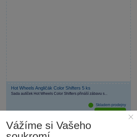
Hot Wheels Angličák Color Shifters 5 ks
Sada autíček Hot Wheels Color Shifters přináší zábavu s...
Skladem prodejny
Do košíku
999 Kč
Vážíme si Vašeho
soukromí