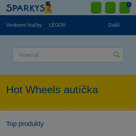
0
Venkovní hračky
LEGO®
Další
Pro kluky
Pro holky
Pro nejmenší
NOVINKY
Hot Wheels autíčka
Top produkty