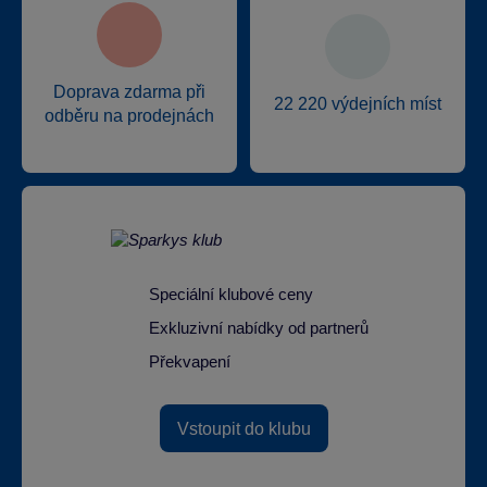
Doprava zdarma při
22 220 výdejních míst
odběru na prodejnách
Speciální klubové ceny
Exkluzivní nabídky od partnerů
Překvapení
Vstoupit do klubu