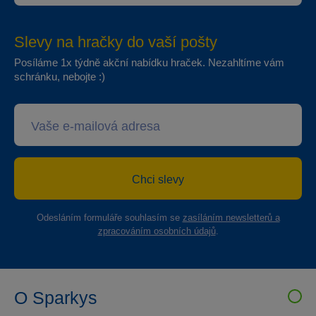
Slevy na hračky do vaší pošty
Posíláme 1x týdně akční nabídku hraček. Nezahltíme vám
schránku, nebojte :)
Chci slevy
Odesláním formuláře souhlasím se
zasíláním newsletterů a
zpracováním osobních údajů
.
O Sparkys