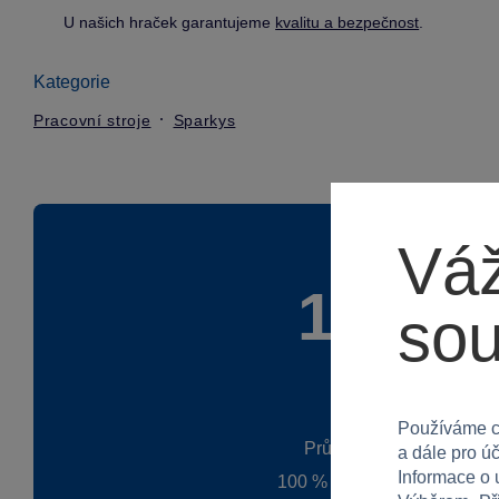
U našich hraček garantujeme
kvalitu a bezpečnost
.
Kategorie
Pracovní stroje
Sparkys
Váž
100 %
so
Používáme c
Průměr z 1 hodnocení
a dále pro ú
Informace o 
100 % zákazníků doporučuj