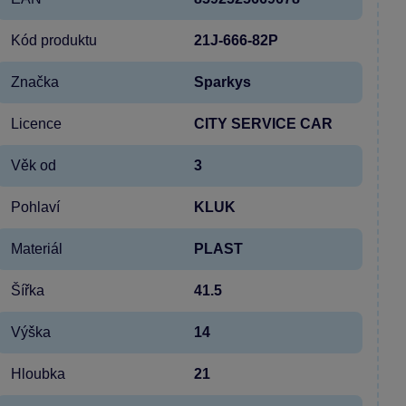
Kód produktu
21J-666-82P
Značka
Sparkys
Licence
CITY SERVICE CAR
Věk od
3
Pohlaví
KLUK
Materiál
PLAST
Šířka
41.5
Výška
14
Hloubka
21