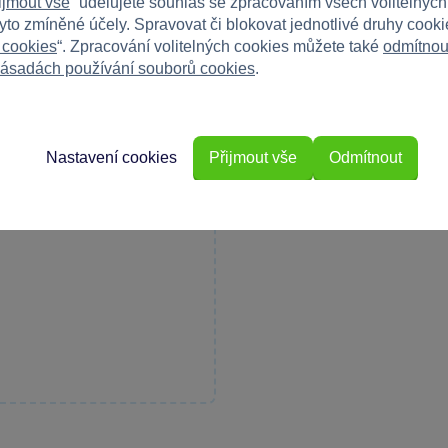
ijmout vše
“ udělujete souhlas se zpracováním všech volitelnýc
tyto zmíněné účely. Spravovat či blokovat jednotlivé druhy cook
 cookies
“. Zpracování volitelných cookies můžete také
odmítnou
ásadách používání souborů cookies
.
Nastavení cookies
Přijmout vše
Odmítnout