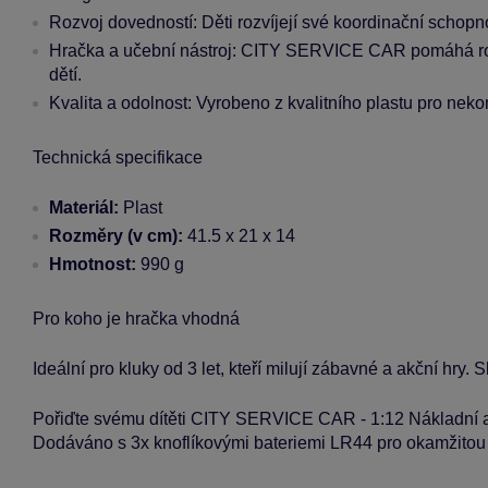
Rozvoj dovedností: Děti rozvíjejí své koordinační schopno
Hračka a učební nástroj: CITY SERVICE CAR pomáhá rozvíj
dětí.
Kvalita a odolnost: Vyrobeno z kvalitního plastu pro nek
Technická specifikace
Materiál:
Plast
Rozměry (v cm):
41.5 x 21 x 14
Hmotnost:
990 g
Pro koho je hračka vhodná
Ideální pro kluky od 3 let, kteří milují zábavné a akční hry.
Pořiďte svému dítěti CITY SERVICE CAR - 1:12 Nákladní auto
Dodáváno s 3x knoflíkovými bateriemi LR44 pro okamžitou