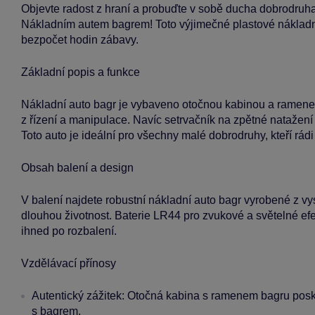
Objevte radost z hraní a probuďte v sobě ducha dobrodr
Nákladním autem bagrem! Toto výjimečné plastové nákladní
bezpočet hodin zábavy.
Základní popis a funkce
Nákladní auto bagr je vybaveno otočnou kabinou a ramenem, 
z řízení a manipulace. Navíc setrvačník na zpětné natažení 
Toto auto je ideální pro všechny malé dobrodruhy, kteří rádi 
Obsah balení a design
V balení najdete robustní nákladní auto bagr vyrobené z vys
dlouhou životnost. Baterie LR44 pro zvukové a světelné efek
ihned po rozbalení.
Vzdělávací přínosy
Autentický zážitek: Otočná kabina s ramenem bagru poskyt
s bagrem.