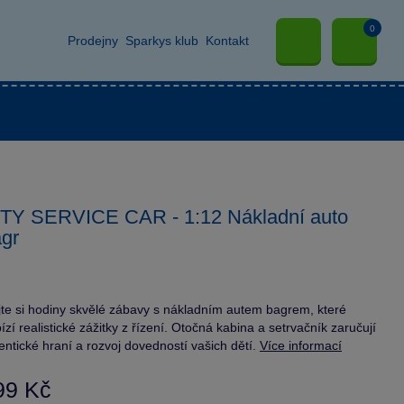
0
Prodejny
Sparkys klub
Kontakt
ITY SERVICE CAR - 1:12 Nákladní auto
gr
jte si hodiny skvělé zábavy s nákladním autem bagrem, které
ízí realistické zážitky z řízení. Otočná kabina a setrvačník zaručují
entické hraní a rozvoj dovedností vašich dětí.
Více informací
99 Kč