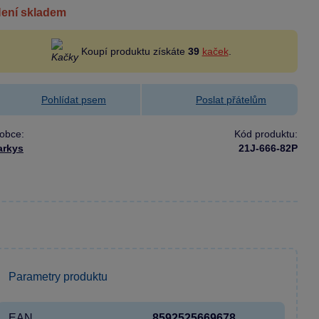
není skladem
Koupí produktu získáte
39
kaček
.
Pohlídat psem
Poslat přátelům
obce:
Kód produktu:
arkys
21J-666-82P
Parametry produktu
EAN
8592525669678