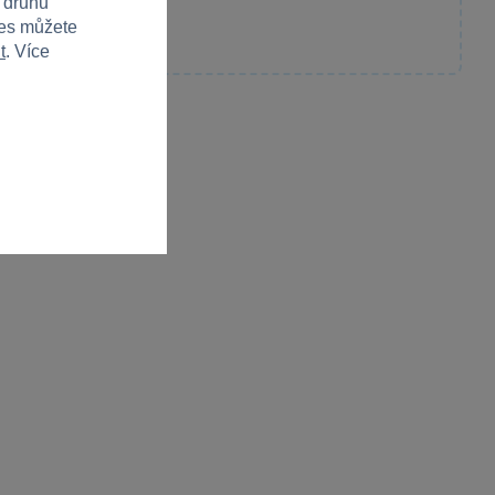
h druhů
ies můžete
t
. Více