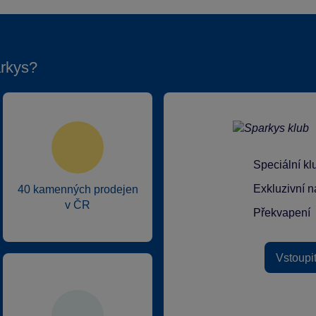
rkys?
Speciální k
Exkluzivní n
40 kamenných prodejen
v ČR
Překvapení
Vstoupi