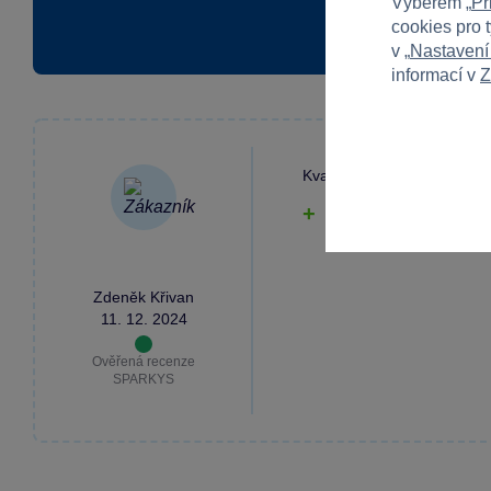
Výběrem „
Př
cookies pro 
v „
Nastavení
informací v
Z
Kvalita
Pečlivé zpracování
a variabilita pro děti
Zdeněk Křivan
11. 12. 2024
Ověřená recenze
SPARKYS