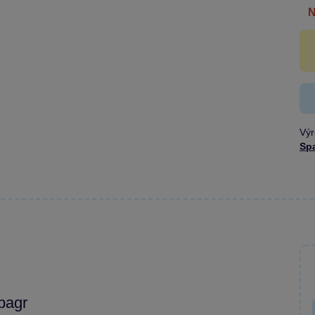
Výr
Sp
bagr