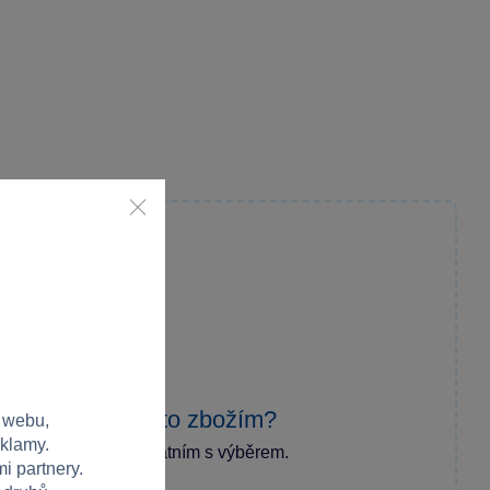
zkušenost s tímto zbožím?
 webu,
eklamy.
ecenzi a pomozte ostatním s výběrem.
i partnery.