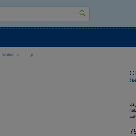
kluky
Pro holky
Pro nejmenší
NOVINKY
 Nákladní auto bagr
C
ba
Uži
nab
aut
7