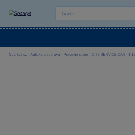
Kategorie
Venkovní hračky
LEGO®
Pro 
Sparkys.cz
·
Autíčka a doprava
·
Pracovní stroje
·
CITY SERVICE CAR - 1:12