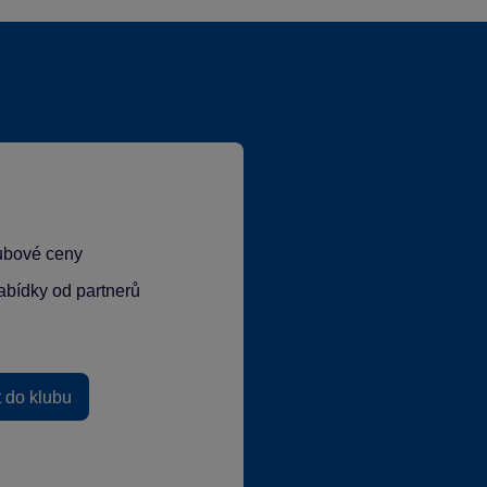
lubové ceny
abídky od partnerů
t do klubu