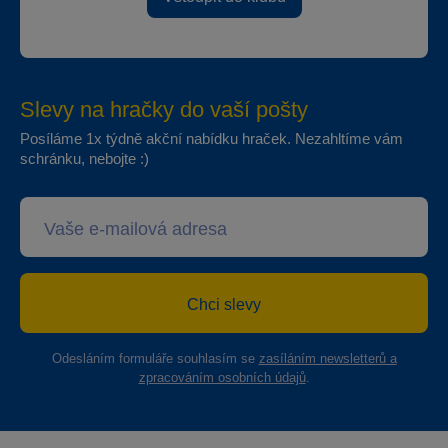
Slevy na hračky do vaší pošty
Posíláme 1x týdně akční nabídku hraček. Nezahltíme vám
schránku, nebojte :)
Chci slevy
Odesláním formuláře souhlasím se
zasíláním newsletterů a
zpracováním osobních údajů
.