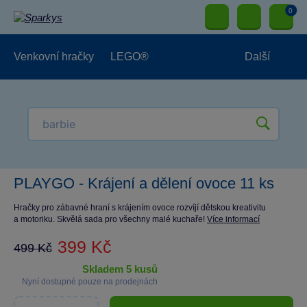
0
Venkovní hračky
LEGO®
Další
Pro kluky
Pro holky
Pro nejmenší
NOVINKY
PLAYGO - Krájení a dělení ovoce 11 ks
Hračky pro zábavné hraní s krájením ovoce rozvíjí dětskou kreativitu
a motoriku. Skvělá sada pro všechny malé kuchaře!
Více informací
399 Kč
499 Kč
skladem 5 kusů
Nyní dostupné pouze na prodejnách