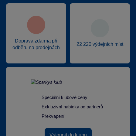
Doprava zdarma při
22 220 výdejních míst
odběru na prodejnách
Speciální klubové ceny
Exkluzivní nabídky od partnerů
Překvapení
Vstoupit do klubu