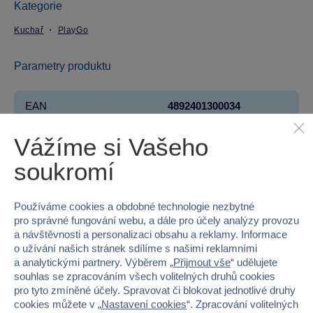
Kategorie
Kuchař
PlayGo
Parametry produktu
EAN
4892401300034
Kód produktu
49P-30003
Vážíme si Vašeho
soukromí
Značka
PlayGo
Věk od
3
Používáme cookies a obdobné technologie nezbytné
pro správné fungování webu, a dále pro účely analýzy provozu
Pohlaví
HOLKA, KLUK
a návštěvnosti a personalizaci obsahu a reklamy. Informace
o užívání našich stránek sdílíme s našimi reklamními
Materiál
PLAST
a analytickými partnery. Výběrem „
Přijmout vše
“ udělujete
souhlas se zpracováním všech volitelných druhů cookies
pro tyto zmíněné účely. Spravovat či blokovat jednotlivé druhy
Šířka
22.5
cookies můžete v „
Nastavení cookies
“. Zpracování volitelných