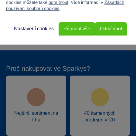
cookies můžete také
odmítnout
. Více informací v
Zásadách
Výška
6.5
používání souborů cookies
.
Hloubka
20.5
Nastavení cookies
Přijmout vše
Odmítnout
Hmotnost v gramech
383
Proč nakupovat ve Sparkys?
Nejširší sortiment na
40 kamenných
trhu
prodejen v ČR