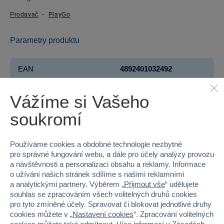
Prodavač
PlayGo
Parametry produktu
EAN
4892401032492
Kód produktu
49P-3249
Vážíme si Vašeho
Značka
PlayGo
soukromí
Věk od
2
Používáme cookies a obdobné technologie nezbytné
pro správné fungování webu, a dále pro účely analýzy provozu
Pohlaví
HOLKA, KLUK
a návštěvnosti a personalizaci obsahu a reklamy. Informace
o užívání našich stránek sdílíme s našimi reklamními
Materiál
PLAST
a analytickými partnery. Výběrem „
Přijmout vše
“ udělujete
souhlas se zpracováním všech volitelných druhů cookies
Šířka
39.5
pro tyto zmíněné účely. Spravovat či blokovat jednotlivé druhy
cookies můžete v „
Nastavení cookies
“. Zpracování volitelných
Výška
21.5