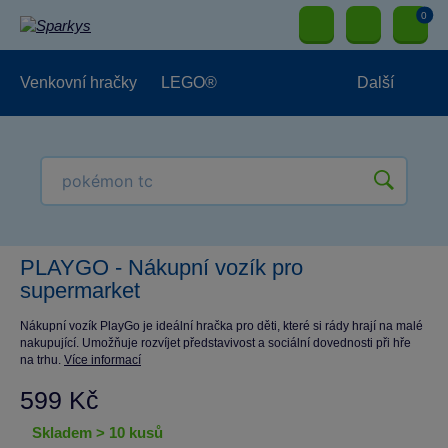
0
Venkovní hračky
LEGO®
Další
Pro kluky
Pro holky
Pro nejmenší
NOVINKY
PLAYGO - Nákupní vozík pro
supermarket
Nákupní vozík PlayGo je ideální hračka pro děti, které si rády hrají na malé
nakupující. Umožňuje rozvíjet představivost a sociální dovednosti při hře
na trhu.
Více informací
599 Kč
skladem > 10 kusů