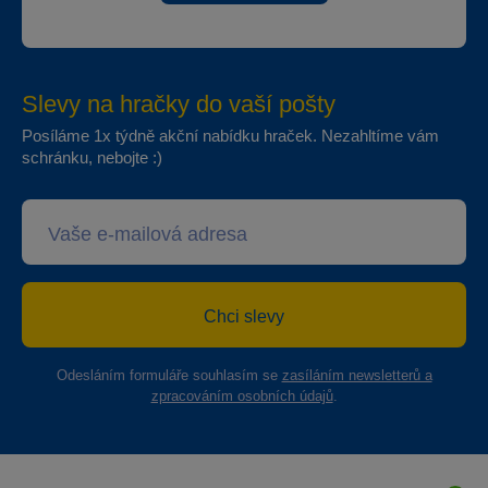
Slevy na hračky do vaší pošty
Posíláme 1x týdně akční nabídku hraček. Nezahltíme vám
schránku, nebojte :)
Chci slevy
Odesláním formuláře souhlasím se
zasíláním newsletterů a
zpracováním osobních údajů
.