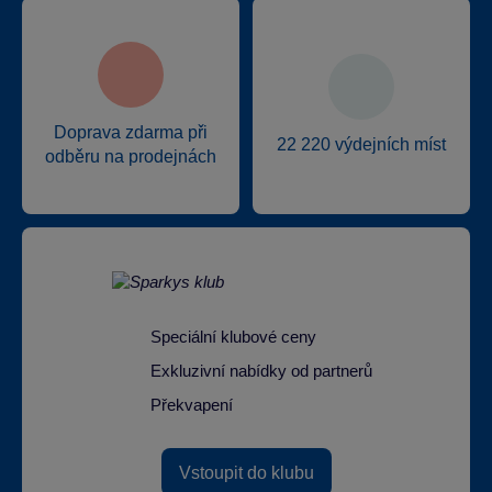
Doprava zdarma při
22 220 výdejních míst
odběru na prodejnách
Speciální klubové ceny
Exkluzivní nabídky od partnerů
Překvapení
Vstoupit do klubu