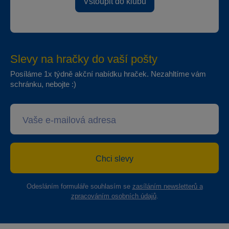
Vstoupit do klubu
Slevy na hračky do vaší pošty
Posíláme 1x týdně akční nabídku hraček. Nezahltíme vám
schránku, nebojte :)
Chci slevy
Odesláním formuláře souhlasím se
zasíláním newsletterů a
zpracováním osobních údajů
.