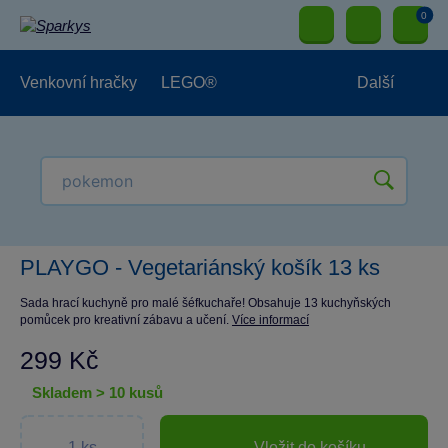
0
Venkovní hračky
LEGO®
Další
Pro kluky
Pro holky
Pro nejmenší
NOVINKY
PLAYGO - Vegetariánský košík 13 ks
Sada hrací kuchyně pro malé šéfkuchaře! Obsahuje 13 kuchyňských
pomůcek pro kreativní zábavu a učení.
Více informací
299 Kč
skladem > 10 kusů
Vložit do košíku