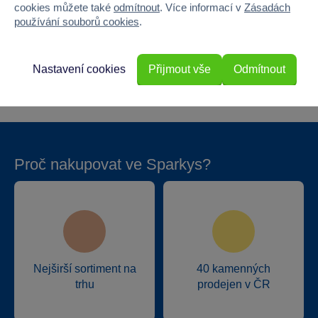
cookies můžete také
odmítnout
. Více informací v
Zásadách
Výška
16.5
používání souborů cookies
.
Hloubka
10.5
Nastavení cookies
Přijmout vše
Odmítnout
Hmotnost v gramech
250
Proč nakupovat ve Sparkys?
Nejširší sortiment na
40 kamenných
trhu
prodejen v ČR