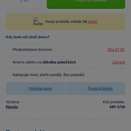
Koupí produktu získáte
14
kaček
.
Kdy budu mít zboží doma?
Předpokládané doručení
Zítra 07.08.
Ihned k odběru na
několika pobočkách
Zobrazit
Nakupujte hned, plaťte později. Bez poplatků.
Pohlídat psem
Poslat přátelům
Výrobce:
Kód produktu:
PlayGo
49P-3756