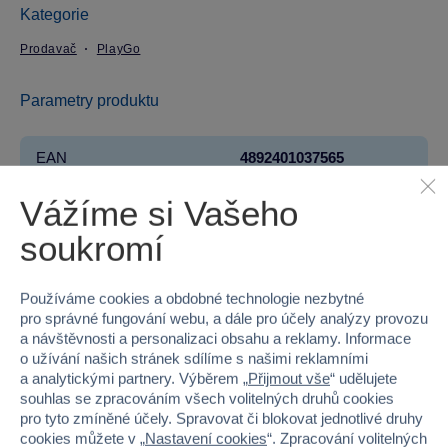
Kategorie
Prodavač
PlayGo
Parametry produktu
EAN
4892401037565
Kód produktu
49P-3756
Vážíme si Vašeho
soukromí
Značka
PlayGo
Věk od
2
Používáme cookies a obdobné technologie nezbytné
pro správné fungování webu, a dále pro účely analýzy provozu
Pohlaví
HOLKA, KLUK
a návštěvnosti a personalizaci obsahu a reklamy. Informace
o užívání našich stránek sdílíme s našimi reklamními
Materiál
PLAST
a analytickými partnery. Výběrem „
Přijmout vše
“ udělujete
souhlas se zpracováním všech volitelných druhů cookies
pro tyto zmíněné účely. Spravovat či blokovat jednotlivé druhy
Šířka
22.5
cookies můžete v „
Nastavení cookies
“. Zpracování volitelných