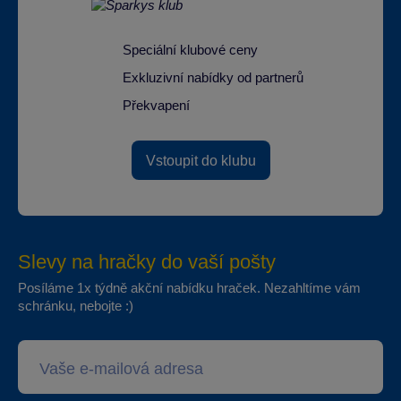
Speciální klubové ceny
Exkluzivní nabídky od partnerů
Překvapení
Vstoupit do klubu
Slevy na hračky do vaší pošty
Posíláme 1x týdně akční nabídku hraček. Nezahltíme vám
schránku, nebojte :)