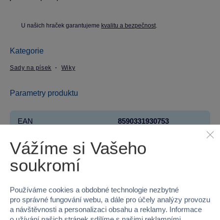
U našich hraček garantujeme
kvalitu a bezpečnost
.
Kategorie
Sady na písek
Wiky
Parametry produktu
EAN
8590331930753
Vážíme si Vašeho
Kód produktu
98-W013249
soukromí
Značka
Wiky
Licence
Zdeněk Miler
Používáme cookies a obdobné technologie nezbytné
pro správné fungování webu, a dále pro účely analýzy provozu
Řada
Krteček
a návštěvnosti a personalizaci obsahu a reklamy. Informace
o užívání našich stránek sdílíme s našimi reklamními