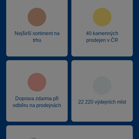
Nejširší sortiment na
40 kamenných
trhu
prodejen v ČR
Doprava zdarma při
22 220 výdejních míst
odběru na prodejnách