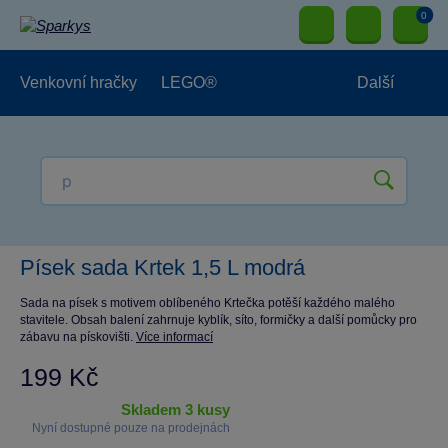
0
Venkovní hračky
LEGO®
Další
Pro kluky
Pro holky
Pro nejmenší
NOVINKY
Písek sada Krtek 1,5 L modrá
Sada na písek s motivem oblíbeného Krtečka potěší každého malého
stavitele. Obsah balení zahrnuje kyblík, síto, formičky a další pomůcky pro
zábavu na pískovišti.
Více informací
199 Kč
skladem 3 kusy
Nyní dostupné pouze na prodejnách