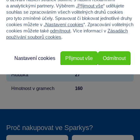
Věk od
18 měsíců
a analytickými partnery. Výběrem „
Přijmout vše
“ udělujete
souhlas se zpracováním všech volitelných druhů cookies
pro tyto zmíněné účely. Spravovat či blokovat jednotlivé druhy
Pohlaví
KLUK
cookies můžete v „
Nastavení cookies
“. Zpracování volitelných
cookies můžete také
odmítnout
. Více informací v
Zásadách
Barva
MODRÁ
používání souborů cookies
.
Šířka
17
Nastavení cookies
Přijmout vše
Odmítnout
Výška
17
Hloubka
27
Hmotnost v gramech
160
Proč nakupovat ve Sparkys?