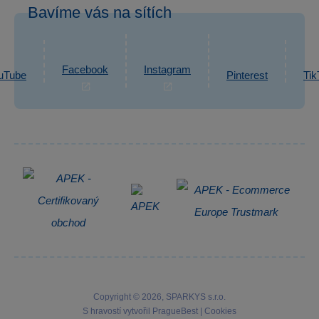
Bavíme vás na sítích
eshop@sparkys.cz
Reklamace
Ochrana osobních údajů GDPR
Napsat zprávu
Informace o zpracování osobních údajů
Facebook
Instagram
uTube
Pinterest
Tik
Zpětný odběr elektrozařízení
Copyright © 2026, SPARKYS s.r.o.
S hravostí vytvořil
PragueBest
|
Cookies