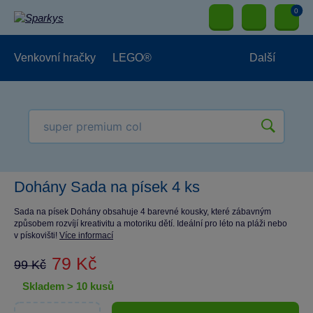
0
Venkovní hračky
LEGO®
Další
Pro kluky
Pro holky
Pro nejmenší
NOVINKY
Dohány Sada na písek 4 ks
Sada na písek Dohány obsahuje 4 barevné kousky, které zábavným
způsobem rozvíjí kreativitu a motoriku dětí. Ideální pro léto na pláži nebo
v pískovišti!
Více informací
79 Kč
99 Kč
skladem > 10 kusů