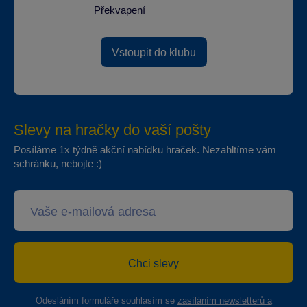
Překvapení
Vstoupit do klubu
Slevy na hračky do vaší pošty
Posíláme 1x týdně akční nabídku hraček. Nezahltíme vám
schránku, nebojte :)
Chci slevy
Odesláním formuláře souhlasím se
zasíláním newsletterů a