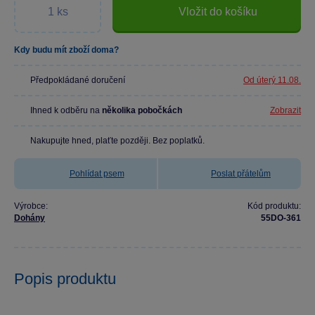
Vložit do košíku
Kdy budu mít zboží doma?
Předpokládané doručení
Od úterý 11.08.
Ihned k odběru na
několika pobočkách
Zobrazit
Nakupujte hned, plaťte později. Bez poplatků.
Pohlídat psem
Poslat přátelům
Výrobce:
Kód produktu:
Dohány
55DO-361
Popis produktu