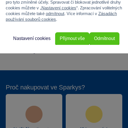
Materiál
PLAST
pro tyto zmíněné účely. Spravovat či blokovat jednotlivé druhy
cookies můžete v „
Nastavení cookies
“. Zpracování volitelných
cookies můžete také
odmítnout
. Více informací v
Zásadách
Šířka
28
používání souborů cookies
.
Výška
20
Nastavení cookies
Přijmout vše
Odmítnout
Hloubka
9
Hmotnost v gramech
120
Proč nakupovat ve Sparkys?