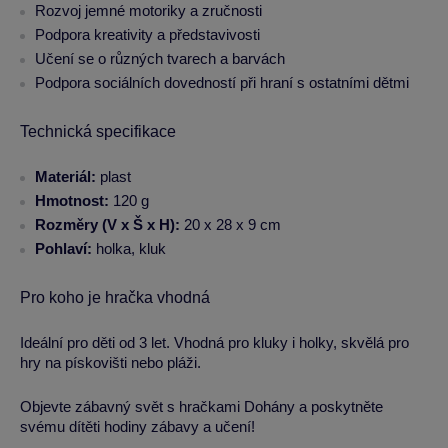
Rozvoj jemné motoriky a zručnosti
Podpora kreativity a představivosti
Učení se o různých tvarech a barvách
Podpora sociálních dovedností při hraní s ostatními dětmi
Technická specifikace
Materiál:
plast
Hmotnost:
120 g
Rozměry (V x Š x H):
20 x 28 x 9 cm
Pohlaví:
holka, kluk
Pro koho je hračka vhodná
Ideální pro děti od 3 let. Vhodná pro kluky i holky, skvělá pro
hry na pískovišti nebo pláži.
Objevte zábavný svět s hračkami Dohány a poskytněte
svému dítěti hodiny zábavy a učení!