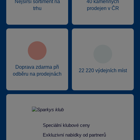
Nejširší sortiment na
40 kamenných
trhu
prodejen v ČR
Doprava zdarma při
22 220 výdejních míst
odběru na prodejnách
Speciální klubové ceny
Exkluzivní nabídky od partnerů