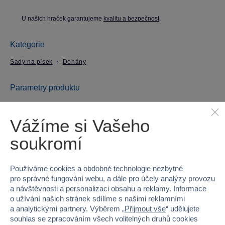
U našich hraček garantujeme
kvalitu a bezpečnost
.
Kategorie
Sady na písek
Dohány
Parametry produktu
EAN
5998588111063
Vážíme si Vašeho
soukromí
Kód produktu
55DO-361
Značka
Dohany
Používáme cookies a obdobné technologie nezbytné
pro správné fungování webu, a dále pro účely analýzy provozu
Věk od
18 měsíců
a návštěvnosti a personalizaci obsahu a reklamy. Informace
o užívání našich stránek sdílíme s našimi reklamními
Pohlaví
HOLKA, KLUK
a analytickými partnery. Výběrem „
Přijmout vše
“ udělujete
souhlas se zpracováním všech volitelných druhů cookies