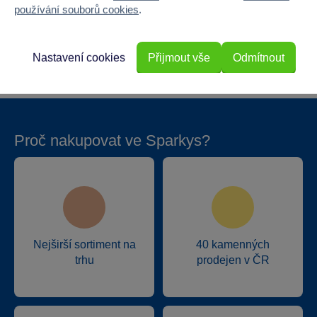
používání souborů cookies
.
Hloubka
17
Hmotnost v gramech
0
Nastavení cookies
Přijmout vše
Odmítnout
Proč nakupovat ve Sparkys?
Nejširší sortiment na
40 kamenných
trhu
prodejen v ČR