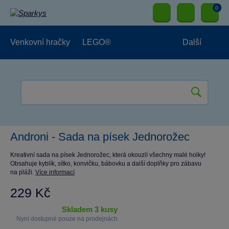
0
Venkovní hračky
LEGO®
Další
Pro kluky
Pro holky
Pro nejmenší
NOVINKY
Androni - Sada na písek Jednorožec
Kreativní sada na písek Jednorožec, která okouzlí všechny malé holky!
Obsahuje kyblík, sítko, konvičku, bábovku a další doplňky pro zábavu
na pláži.
Více informací
229 Kč
skladem 3 kusy
Nyní dostupné pouze na prodejnách