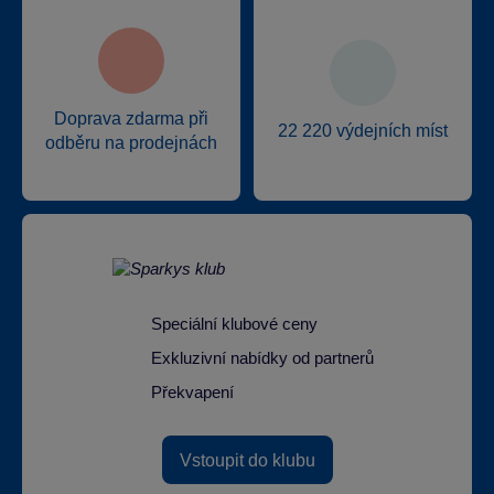
Doprava zdarma při
22 220 výdejních míst
odběru na prodejnách
Speciální klubové ceny
Exkluzivní nabídky od partnerů
Překvapení
Vstoupit do klubu