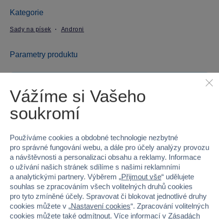
Kategorie
Sady na písek
Androni
Parametry produktu
EAN
8000796123350
Vážíme si Vašeho
Kód produktu
54A-1335-0UNIAND
soukromí
Značka
Androni
Používáme cookies a obdobné technologie nezbytné
Věk od
3
pro správné fungování webu, a dále pro účely analýzy provozu
a návštěvnosti a personalizaci obsahu a reklamy. Informace
o užívání našich stránek sdílíme s našimi reklamními
Pohlaví
HOLKA
a analytickými partnery. Výběrem „
Přijmout vše
“ udělujete
souhlas se zpracováním všech volitelných druhů cookies
Šířka
17
pro tyto zmíněné účely. Spravovat či blokovat jednotlivé druhy
cookies můžete v „
Nastavení cookies
“. Zpracování volitelných
Výška
35
cookies můžete také
odmítnout
. Více informací v
Zásadách