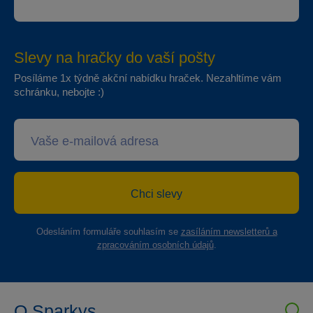
Slevy na hračky do vaší pošty
Posíláme 1x týdně akční nabídku hraček. Nezahltíme vám
schránku, nebojte :)
Chci slevy
Odesláním formuláře souhlasím se
zasíláním newsletterů a
zpracováním osobních údajů
.
O Sparkys