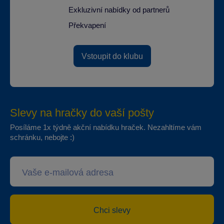
Exkluzivní nabídky od partnerů
Překvapení
Vstoupit do klubu
Slevy na hračky do vaší pošty
Posíláme 1x týdně akční nabídku hraček. Nezahltíme vám
schránku, nebojte :)
Chci slevy