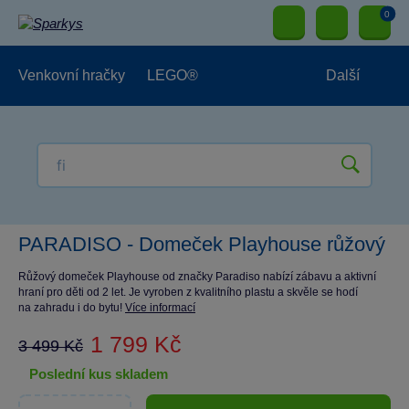
0
Venkovní hračky
LEGO®
Další
Pro kluky
Pro holky
Pro nejmenší
NOVINKY
PARADISO - Domeček Playhouse růžový
Růžový domeček Playhouse od značky Paradiso nabízí zábavu a aktivní
hraní pro děti od 2 let. Je vyroben z kvalitního plastu a skvěle se hodí
na zahradu i do bytu!
Více informací
1 799 Kč
3 499 Kč
poslední kus skladem