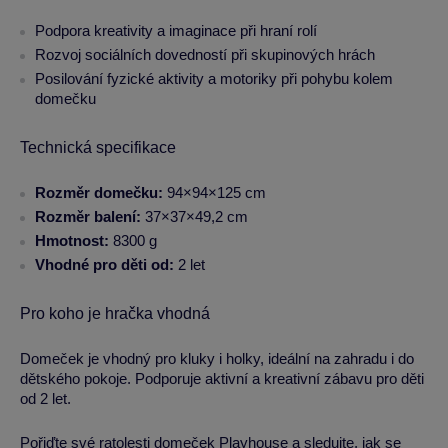
Podpora kreativity a imaginace při hraní rolí
Rozvoj sociálních dovedností při skupinových hrách
Posilování fyzické aktivity a motoriky při pohybu kolem
domečku
Technická specifikace
Rozměr domečku:
94×94×125 cm
Rozměr balení:
37×37×49,2 cm
Hmotnost:
8300 g
Vhodné pro děti od:
2 let
Pro koho je hračka vhodná
Domeček je vhodný pro kluky i holky, ideální na zahradu i do
dětského pokoje. Podporuje aktivní a kreativní zábavu pro děti
od 2 let.
Pořiďte své ratolesti domeček Playhouse a sledujte, jak se