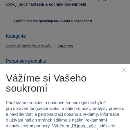
rozvíjí jejich fantazie a sociální dovednosti!
U našich hraček garantujeme
kvalitu a bezpečnost
.
Kategorie
Plastové domečky pro děti
Paradiso
Parametry produktu
Vážíme si Vašeho
EAN
5420051225231
soukromí
Kód produktu
27P-T02523
Používáme cookies a obdobné technologie nezbytné
Značka
Paradiso
pro správné fungování webu, a dále pro účely analýzy provozu
a návštěvnosti a personalizaci obsahu a reklamy. Informace
Věk od
1
o užívání našich stránek sdílíme s našimi reklamními
a analytickými partnery. Výběrem „
Přijmout vše
“ udělujete
Pohlaví
HOLKA, KLUK