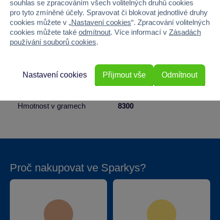
souhlas se zpracováním všech volitelných druhů cookies
pro tyto zmíněné účely. Spravovat či blokovat jednotlivé druhy
Barva
RŮŽOVÁ
cookies můžete v „
Nastavení cookies
“. Zpracování volitelných
cookies můžete také
odmítnout
. Více informací v
Zásadách
Šířka
94
používání souborů cookies
.
Výška
94
Nastavení cookies
Přijmout vše
Odmítnout
Hloubka
125
Hmotnost v gramech
8300
Proč nakupovat ve Sparkys?